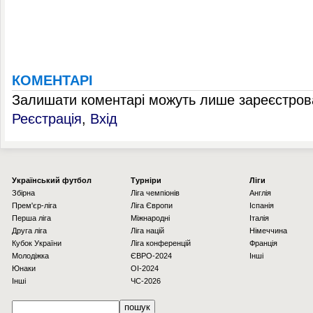
КОМЕНТАРІ
Залишати коментарі можуть лише зареєстрова
Реєстрація
,
Вхід
Українcький футбол
Турніри
Ліги
Збірна
Ліга чемпіонів
Англія
Прем'єр-ліга
Ліга Європи
Іспанія
Перша ліга
Міжнародні
Італія
Друга ліга
Ліга націй
Німеччина
Кубок України
Ліга конференцій
Франція
Молодіжка
ЄВРО-2024
Інші
Юнаки
OI-2024
Інші
ЧС-2026