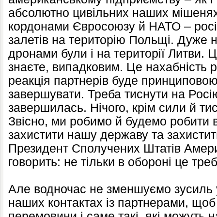
абсолютно цивільних наших мішенях.
кордонами Євросоюзу й НАТО – росі
залетів на територію Польщі. Дуже 
дронами були і на території Литви. Ц
знаєте, випадковим. Це нахабність 
реакція партнерів буде принциповою
завершувати. Треба тиснути на Росі
завершилась. Нічого, крім сили й тис
Звісно, ми робимо й будемо робити 
захистити нашу державу та захисти
Президент Сполучених Штатів Амер
говорить: не тільки в обороні це тре
Але водночас не зменшуємо зусиль у
наших контактах із партнерами, щоб
перемовини і саме такі, які можуть