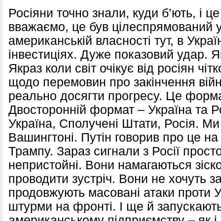
Росіяни точно знали, куди б’ють, і ц
вважаємо, це був цілеспрямований 
американській власності тут, в Украї
інвестиціях. Дуже показовий удар. Я
Якраз коли світ очікує від росіян чітко
щодо перемовин про закінчення війн
реально досягти прогресу. Це формат
Двосторонній формат – Україна та Ро
Україна, Сполучені Штати, Росія. М
Вашингтоні. Путін говорив про це на
Трампу. Зараз сигнали з Росії прост
непристойні. Вони намагаються зіско
проводити зустріч. Вони не хочуть з
продовжують масовані атаки проти У
штурми на фронті. І ще й запускають
американському підприємству – як і 