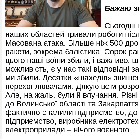
Бажаю з
Сьогодні 
наших областей тривали роботи після
Масована атака. Більше ніж 500 дрон
ракети, зокрема балістика. Сорок ра
цього наші воїни збили, і важливо, щ
можливість, є у нас такі відповідні 
ми збили. Десятки «шахедів» знище
перехоплювачами. Дякую всім розро
Але, на жаль, були й влучання. Різні
до Волинської області та Закарпаття
фактично спалили підприємство, до 
підприємство, виробника електротехн
електроприлади – нічого воєнного.