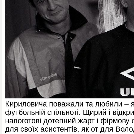
Кириловича поважали та любили – як 
футбольній спільноті. Щирий і відкр
напоготові дотепний жарт і фірмову 
для своїх асистентів, як от для Вол