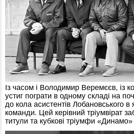
Із часом і Володимир Веремєєв, із к
устиг пограти в одному складі на по
до кола асистентів Лобановського в 
команди. Цей керівний тріумвірат за
титули та кубкові тріумфи «Динамо» 