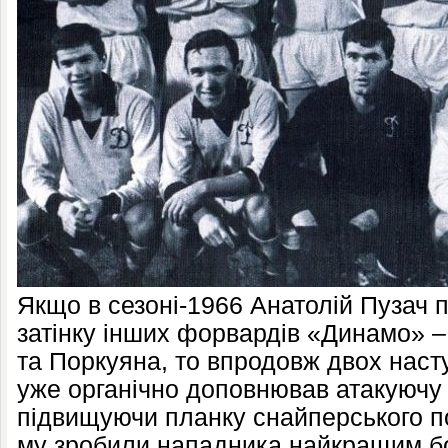
Якщо в сезоні-1966 Анатолій Пузач 
затінку інших форвардів «Динамо» 
та Поркуяна, то впродовж двох насту
уже органічно доповнював атакуючу
підвищуючи планку снайперського пок
му зробили нападника найкращим б