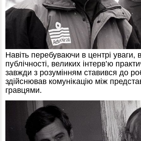
Навіть перебуваючи в центрі уваги, 
публічності, великих інтерв’ю практ
завжди з розумінням ставився до ро
здійснював комунікацію між предста
гравцями.