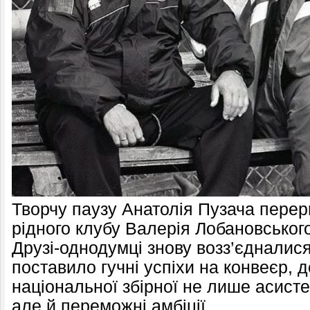
Творчу паузу Анатолія Пузача пере
рідного клубу Валерія Лобановського
Друзі-однодумці знову возз’єдналис
поставило гучні успіхи на конвеєр, 
національної збірної не лише асисте
але й переможні амбіції.