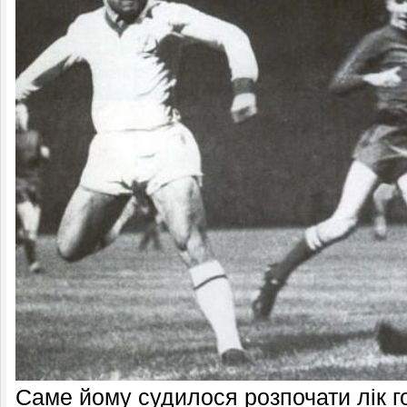
Саме йому судилося розпочати лік г