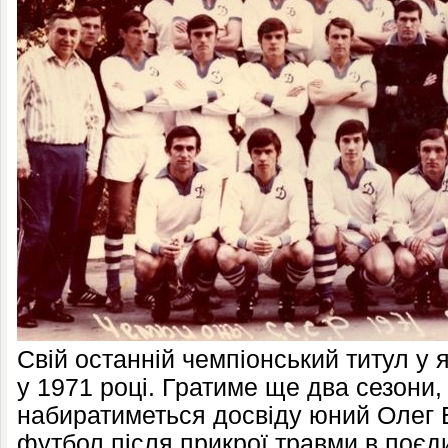
Свій останній чемпіонський титул у 
у 1971 році. Гратиме ще два сезони,
набиратиметься досвіду юний Олег 
футбол після прикрої травми в поєди