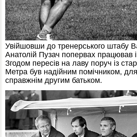
Увійшовши до тренерського штабу В
Анатолій Пузач попервах працював 
Згодом пересів на лаву поруч із ст
Метра був надійним помічником, для 
справжнім другим батьком.