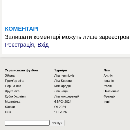
КОМЕНТАРІ
Залишати коментарі можуть лише зареєстрова
Реєстрація
,
Вхід
Українcький футбол
Турніри
Ліги
Збірна
Ліга чемпіонів
Англія
Прем'єр-ліга
Ліга Європи
Іспанія
Перша ліга
Міжнародні
Італія
Друга ліга
Ліга націй
Німеччина
Кубок України
Ліга конференцій
Франція
Молодіжка
ЄВРО-2024
Інші
Юнаки
OI-2024
Інші
ЧС-2026