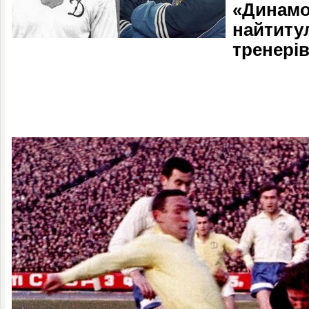
«Динамо
найтитул
тренерів