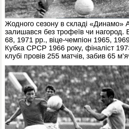
Жодного сезону в складі «Динамо» А
залишався без трофеїв чи нагород. 
68, 1971 рр., віце-чемпіон 1965, 196
Кубка СРСР 1966 року, фіналіст 197
клубі провів 255 матчів, забив 65 м’я