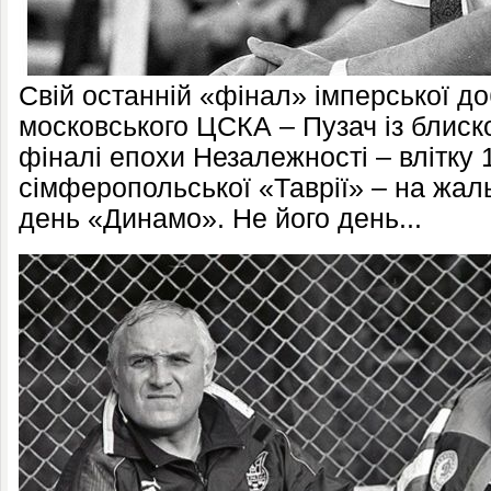
Свій останній «фінал» імперської до
московського ЦСКА – Пузач із блиск
фіналі епохи Незалежності – влітку 1
сімферопольської «Таврії» – на жаль
день «Динамо». Не його день...