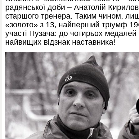
радянської доби – Анатолій Кирилов
старшого тренера. Таким чином, ли
«золото» з 13, найперший тріумф 19
участі Пузача: до чотирьох медалей 
найвищих відзнак наставника!