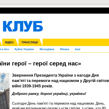
УПЛ-ПЕРЕХОДИ
СКРИЖАЛІ
ЄВРОКУБКИ
Зол
нфедерацій
Франція
ВІДЕО
Ліга націй
Інші
ЧЄ-2015 (U-21)
ТРАНСЛЯЦІЇ
Ліга конференцій
Копа Америка
ЄВРО-2024
ЧС-2018
OI-2024
ЄВРО-2020
ЧС-2026
Ч
га ліга
Кубок України
Молодіжка
Юнаки
Інші
їни герої – герої серед нас»
Звернення Президента України з нагоди Дня
пам’яті та перемоги над нацизмом у Другій світов
війні 1939-1945 років.
Доброго ранку, дорогі українці, українки!
Сьогодні День пам’яті та перемоги над нацизмом. День,
який ми відзначаємо разом з усім світом, з усіма, хто 80