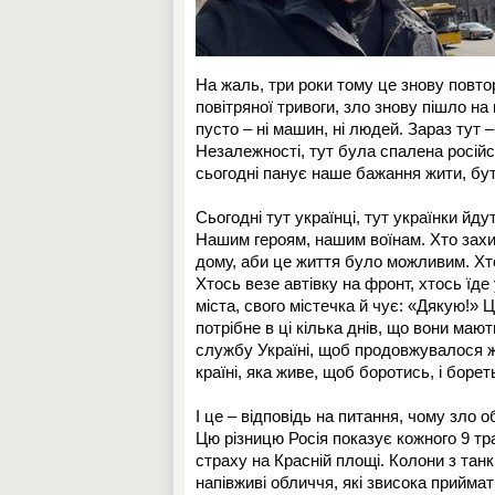
На жаль, три роки тому це знову повтор
повітряної тривоги, зло знову пішло н
пусто – ні машин, ні людей. Зараз тут 
Незалежності, тут була спалена російсь
сьогодні панує наше бажання жити, бут
Сьогодні тут українці, тут українки йд
Нашим героям, нашим воїнам. Хто захист
дому, аби це життя було можливим. Хто
Хтось везе автівку на фронт, хтось їде
міста, свого містечка й чує: «Дякую!» 
потрібне в ці кілька днів, що вони маю
службу Україні, щоб продовжувалося житт
країні, яка живе, щоб боротись, і боре
І це – відповідь на питання, чому зло об
Цю різницю Росія показує кожного 9 тр
страху на Красній площі. Колони з тан
напівживі обличчя, які звисока прийма