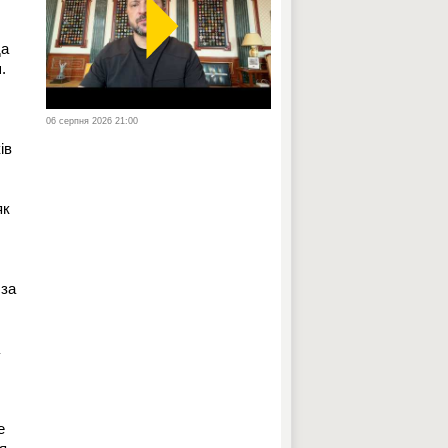
да
.
06 серпня 2026 21:00
ів
як
 за
е