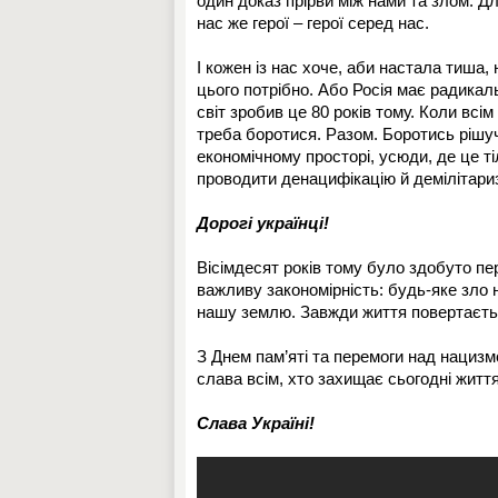
один доказ прірви між нами та злом. Дл
нас же герої – герої серед нас.
І кожен із нас хоче, аби настала тиша,
цього потрібно. Або Росія має радикал
світ зробив це 80 років тому. Коли вс
треба боротися. Разом. Боротись рішуч
економічному просторі, усюди, де це т
проводити денацифікацію й демілітариз
Дорогі українці!
Вісімдесят років тому було здобуто пер
важливу закономірність: будь-яке зло
нашу землю. Завжди життя повертається
З Днем пам’яті та перемоги над нацизмом
слава всім, хто захищає сьогодні життя
Слава Україні!