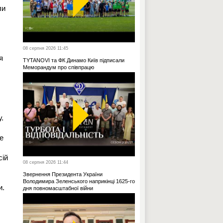
ли
08 серпня 2026 11:45
я
TYTANOVI та ФК Динамо Київ підписали
Меморандум про співпрацю
.
е
сій
08 серпня 2026 11:44
Звернення Президента України
Володимира Зеленського наприкінці 1625-го
и.
дня повномасштабної війни