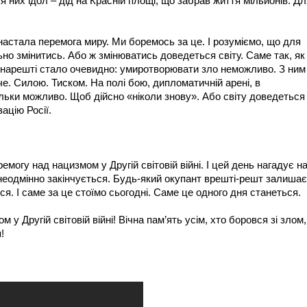
я них ідол – дід на Красній площі, що забрав життя мільйонів. Дл
 настала перемога миру. Ми боремось за це. І розуміємо, що для
ьно змінитись. Або ж змінюватись доведеться світу. Саме так, як
ім нарешті стало очевидно: умиротворювати зло неможливо. З ним
е. Силою. Тиском. На полі бою, дипломатичній арені, в
ільки можливо. Щоб дійсно «ніколи знову». Або світу доведеться
ацію Росії.
емогу над нацизмом у Другій світовій війні. І цей день нагадує н
 неодмінно закінчується. Будь-який окупант врешті-решт залишає
. І саме за це стоїмо сьогодні. Саме це одного дня станеться.
 у Другій світовій війні! Вічна пам’ять усім, хто боровся зі злом, 
!