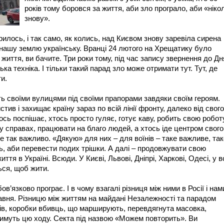
років тому боровся за життя, аби зло програло, аби «ніко
знову».
илось, і так само, як колись, над Києвом знову заревіла сирена
а нашу землю українську. Вранці 24 лютого на Хрещатику було
– життя, ви бачите. Три роки тому, під час запису звернення до Дн
ка техніка. І тільки такий парад зло може отримати тут. Тут, де
и.
уть своїми вулицями під своїми прапорами завдяки своїм героям.
ив і захищає країну зараз по всій лінії фронту, далеко від свого
сь поспішає, хтось просто гуляє, готує каву, робить свою роботу
 у справах, працювати на благо людей, а хтось іде центром свого
Це так важливо. «Дякую» для них – для воїнів – таке важливе, так
ть, аби перевести подих трішки. А далі – продовжувати свою
я в Україні. Всюди. У Києві, Львові, Дніпрі, Харкові, Одесі, у в
ться, щоб жити.
ов’язково програє. І в чому взагалі різниця між ними в Росії і нам
авня. Різницю між життям на майдані Незалежності та парадом
ків, коробки вбивць, що марширують, перевдягнута масовка,
тимуть цю ходу. Секта під назвою «Можем повторить». Ви