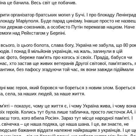
їна це бачила. Весь світ це побачив.
рити організатор братських могил у Бучі. І про блокаду Ленінгра
 блокаду Маріуполя. Буде парад цинізму. Інакше просто не назвеш
сятки держав-союзників, а особисто Путін перемагав нацизм. Наче
емоги над Рейхстагом у Берліні.
всього, із цього болота, слава богу, Україна не забула, що 80 рок
ів. І понад 8 мільйонів українців, на жаль, загинули в цій
є фото, береже пам’ять про когось зі своїх. Прадід, бабуся чи
з нас, хто застав ще живих ветеранів Другої світової, пам’ятають, 
антики, без пафосу згадуючи той час, як вони завжди підіймали
дні має героя, який боровся чи бореться з новим злом. Бореться
ста, села, за наших людей, за наше життя.
’яті – показує, чому це життя є, і чому Україна жива, і чому вона
оїх героїв. Колись тут була лише табличка, просто листочок А4, і
єш того, кого вбила Росія». Зараз тут місце народної пам’яті. І
свічечка – це наша подяка, це наша шана. І це, ви знаєте, не
людське бажання віддати належне найкращим з українців. І це щ