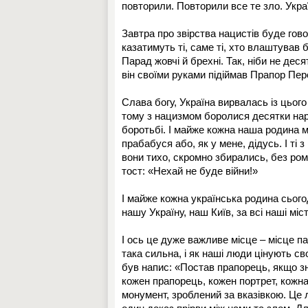
повторили. Повторили все те зло. Укра
Завтра про звірства нацистів буде гово
казатимуть ті, саме ті, хто влаштував
Парад жовчі й брехні. Так, ніби не де
він своїми руками підіймав Прапор Пер
Слава богу, Україна вирвалась із цього 
тому з нацизмом боролися десятки народ
боротьбі. І майже кожна наша родина ма
прабабуся або, як у мене, дідусь. І ті 
вони тихо, скромно збирались, без ром
тост: «Нехай не буде війни!»
І майже кожна українська родина сього
нашу Україну, наш Київ, за всі наші мі
І ось це дуже важливе місце – місце пам
така сильна, і як наші люди цінують св
був напис: «Постав прапорець, якщо зна
кожен прапорець, кожен портрет, кожна 
монумент, зроблений за вказівкою. Це 