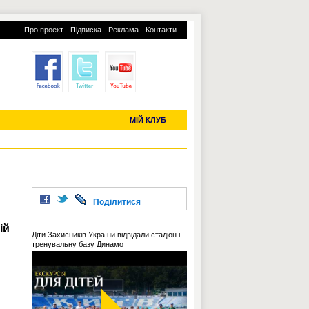
-
-
-
Про проект
Підписка
Реклама
Контакти
отий КЛУБ
УСІ ТРАНСФЕРИ
С-2019 (U-20)
ЧС-2022
МІЙ КЛУБ
Поділитися
ій
Діти Захисників України відвідали стадіон і
тренувальну базу Динамо