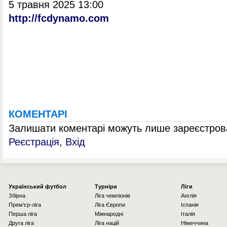
5 травня 2025 13:00
http://fcdynamo.com
КОМЕНТАРІ
Залишати коментарі можуть лише зареєстрова
Реєстрація
,
Вхід
Українcький футбол
Турніри
Ліги
Збірна
Ліга чемпіонів
Англія
Прем'єр-ліга
Ліга Європи
Іспанія
Перша ліга
Міжнародні
Італія
Друга ліга
Ліга націй
Німеччина