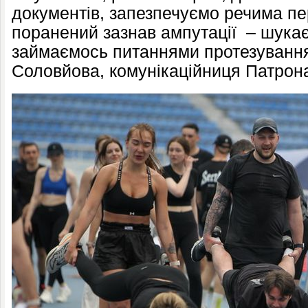
документів, запезпечуємо речима пе
поранений зазнав ампутації – шукає
займаємось питаннями протезування
Соловйова, комунікаційниця Патрон