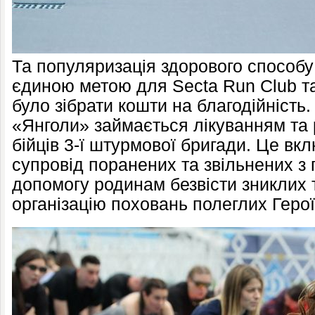
Та популяризація здорового способу
єдиною метою для Secta Run Club 
було зібрати кошти на благодійність
«Янголи» займається лікуванням та 
бійців 3-ї штурмової бригади. Це вк
супровід поранених та звільнених з п
допомогу родинам безвісти зниклих 
організацію поховань полеглих Герої