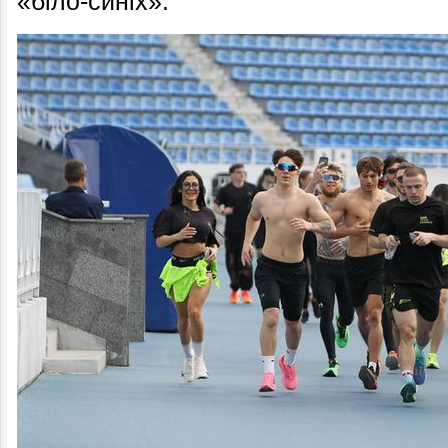
«біло-синіх».