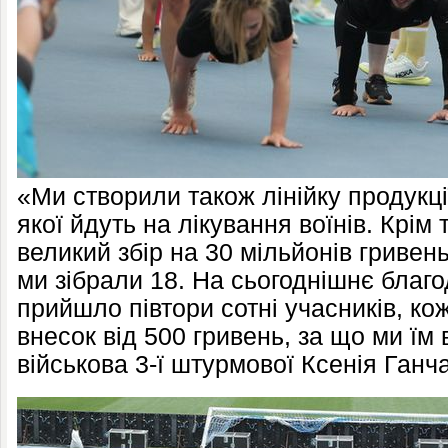
«Ми створили також лінійку продукці
якої йдуть на лікування воїнів. Крім 
великий збір на 30 мільйонів гривен
ми зібрали 18. На сьогоднішнє благ
прийшло півтори сотні учасників, кож
внесок від 500 гривень, за що ми їм 
військова 3-ї штурмової Ксенія Ганч