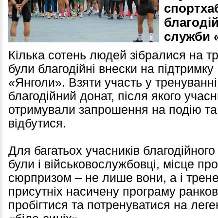
спортха
благоді
служби 
Кілька сотень людей зібралися на т
були благодійні внески на підтримк
«Янголи». Взяти участь у тренуванн
благодійний донат, після якого учас
отримували запрошення на подію та
відбутися.
Для багатьох учасників благодійного
були і військовослужбовці, місце п
сюрпризом – не лише вони, а і трене
присутніх насичену програму ранков
пробігтися та потренуватися на лег