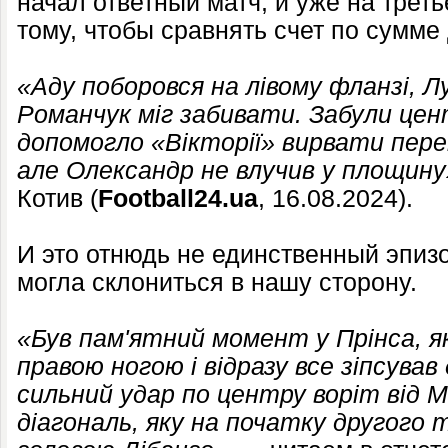
начал ответный матч, и уже на трет
тому, чтобы сравнять счет по сумме
«Аду поборовся на лівому фланзі, Л
Романчук міг забивати. Забули цен
допомогло «Вікторії» вирвати перем
але Олександр не влучив у площину
Котив (
Football24.ua
, 16.08.2024).
И это отнюдь не единственный эпизо
могла склониться в нашу сторону.
«Був пам'ятний момент у Прінса, я
правою ногою і відразу все зіпсува
сильний удар по центру воріт від 
діагональ, яку на початку другого