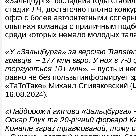
«Зальцбург» последние годы стабил
стадии ЛЧ, достаточно плотно конку
офф с более авторитетными соперн
опытная команда с приличным подб
среди которых немало молодых тала
«У «Зальцбурга» за версією Transfe
гравців – 177 млн євро. У них є 7-8 
торгуються 10+ млн»
, – пусть и н
равно не без пользы информирует 
«ТаТоТаке» Михаил Спиваковский (
16.08.2024).
«Найдорожчі активи «Зальцбурга» – 
Оскар Глух та 20-річний форвард К
Конате зараз травмований, тому с