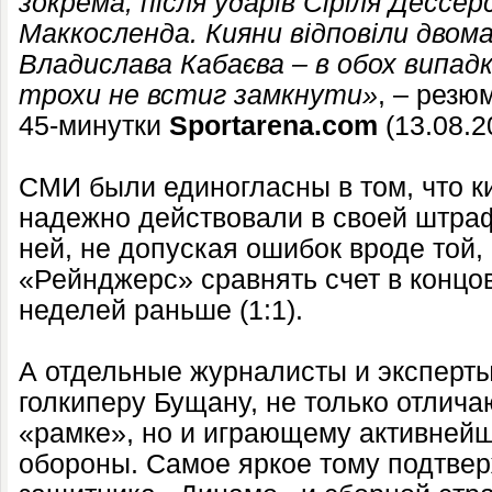
зокрема, після ударів Сіріля Дессе
Маккосленда. Кияни відповіли двом
Владислава Кабаєва – в обох випад
трохи не встиг замкнути»
, – резю
45-минутки
Sportarena.com
(13.08.2
СМИ были единогласны в том, что к
надежно действовали в своей штраф
ней, не допуская ошибок вроде той,
«Рейнджерс» сравнять счет в концо
неделей раньше (1:1).
А отдельные журналисты и эксперт
голкиперу Бущану, не только отли
«рамке», но и играющему активнейш
обороны. Самое яркое тому подтве