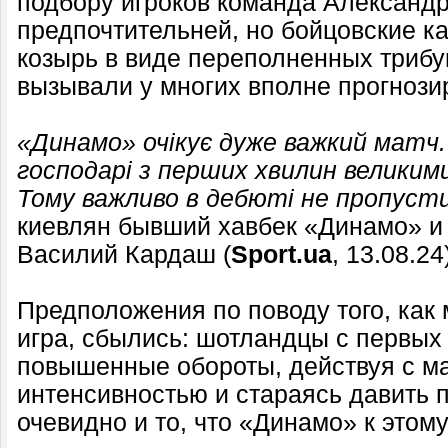
подбору игроков команда Александр
предпочтительней, но бойцовские к
козырь в виде переполненных триб
вызывали у многих вполне прогнози
«Динамо» очікує дуже важкий матч
господарі з перших хвилин великим
Тому важливо в дебюті не пропусти
киевлян бывший хавбек «Динамо» и
Василий Кардаш (
Sport.ua
, 13.08.24
Предположения по поводу того, как
игра, сбылись: шотландцы с первых
повышенные обороты, действуя с м
интенсивностью и стараясь давить 
очевидно и то, что «Динамо» к этому