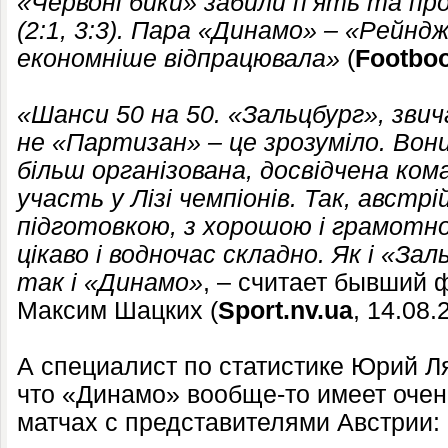
«Червоні бики» забили п’ять та п
(2:1, 3:3). Пара «Динамо» – «Рейнд
економніше відпрацювала»
(
Footbo
«Шанси 50 на 50. «Зальцбург», звич
не «Партизан» – це зрозуміло. Вон
більш організована, досвідчена ком
участь у Лізі чемпіонів. Так, австрі
підготовкою, з хорошою і грамотн
цікаво і водночас складно. Як і «За
так і «Динамо»
, – считает бывший
Максим Шацких (
Sport.nv.ua
, 14.08.
А специалист по статистике Юрий Л
что «Динамо» вообще-то имеет очен
матчах с представителями Австрии: