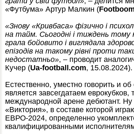
грати у свій футбол»
, – делится м
«Футбума» Артур Малкин (
Footboo
«Знову «Кривбаса» фізично і психо
на тайм. Сьогодні і тиждень том
грала бойовито і виглядала здоров
епізодів на такому рівні проти так
недостатньо»
, – проводит аналог
Кучер (
Ua-football.com
, 15.08.2024).
Естественно, уместно говорить и об
является завсегдатаем еврокубков, 
международной арене дебютант. Ну 
«Виктория», в составе которой игра
ЕВРО-2024, определенно укомплект
квалифицированными исполнителям