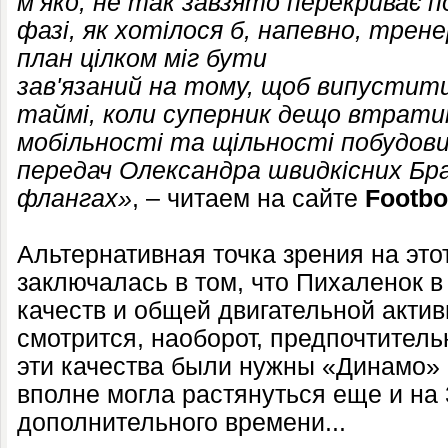
м’яко, не так завзято перекриває п
фазі, як хотілося б, напевно, трен
план цілком міг бути
зав'язаний на тому, щоб випустити
таймі, коли суперник дещо втратит
мобільності та щільності побудови
передач Олександра швидкісних Бр
флангах»
, – читаем на сайте
Footb
Альтернативная точка зрения на это
заключалась в том, что Пихаленок в
качеств и общей двигательной акти
смотрится, наоборот, предпочтитель
эти качества были нужны «Динамо» 
вполне могла растянуться еще и на 
дополнительного времени...