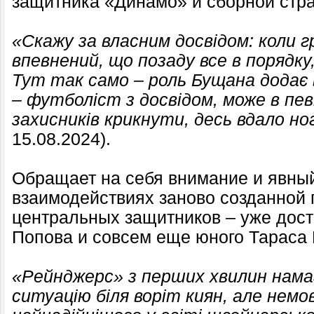
защитника «Динамо» и сборной стр
«Скажу за власним досвідом: коли г
впевнений, що позаду все в порядку, 
Тут так само – роль Бущана додає 
– футболіст з досвідом, може в пе
захисників крикнути, десь вдало но
15.08.2024).
Обращает на себя внимание и явный
взаимодействиях заново созданной
центральных защитников – уже дост
Попова и совсем еще юного Тараса 
«Рейнджерс» з перших хвилин нама
ситуацію біля воріт киян, але немо