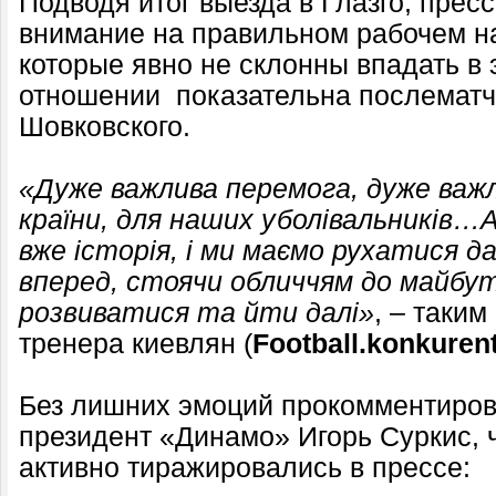
Подводя итог выезда в Глазго, прес
внимание на правильном рабочем н
которые явно не склонны впадать в
отношении показательна послематч
Шовковского.
«Дуже важлива перемога, дуже важли
країни, для наших уболівальників…
вже історія, і ми маємо рухатися д
вперед, стоячи обличчям до майбу
розвиватися та йти далі»
, – таки
тренера киевлян (
Football.konkuren
Без лишних эмоций прокомментиров
президент «Динамо» Игорь Суркис, 
активно тиражировались в прессе: