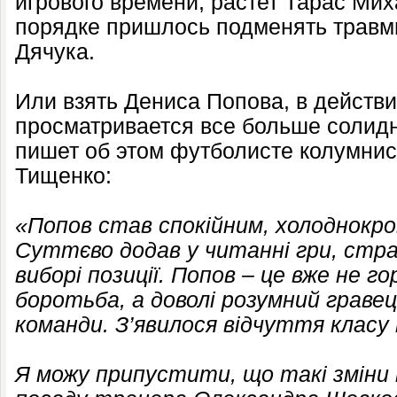
игрового времени, растет Тарас Мих
порядке пришлось подменять травм
Дячука.
Или взять Дениса Попова, в действи
просматривается все больше солидно
пишет об этом футболисте колумни
Тищенко:
«Попов став спокійним, холоднокро
Суттєво додав у читанні гри, стра
виборі позиції. Попов – це вже не го
боротьба, а доволі розумний гравец
команди. З’явилося відчуття класу 
Я можу припустити, що такі зміни п