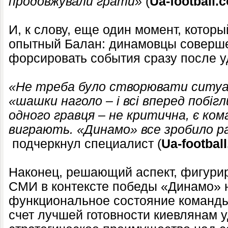
продовжували грати»
(
Ua-football.
И, к слову, еще один момент, кото
опытный Балан: динамовцы соверше
форсировать события сразу после у
«Не треба було створювати ситуац
«шашки наголо – і всі вперед побі
одного гравця – не критична, є ком
виграють. «Динамо» все зробило р
подчеркнул специалист (
Ua-footbal
Наконец, решающий аспект, фигури
СМИ в контексте победы «Динамо» 
функциональное состояние команды
счет лучшей готовности киевлянам 