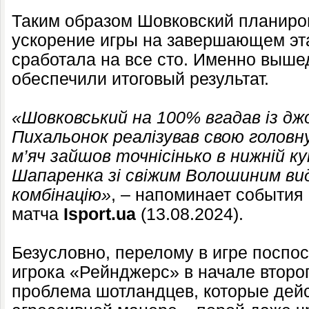
Таким образом Шовковский планиро
ускорение игры на завершающем эта
сработала на все сто. Именно выше
обеспечили итоговый результат.
«Шовковський на 100% вгадав із д
Пихальонок реалізував свою головну
м’яч зайшов точнісінько в нижній ку
Шапаренка зі свіжим Волошиним ви
комбінацію»
, – напоминает события
матча
Isport.ua
(13.08.2024).
Безусловно, перелому в игре поспо
игрока «Рейнджерс» в начале второг
проблема шотландцев, которые дей