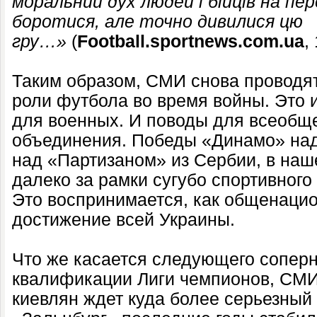
моральний дух людей і бійців на пе
боротися, але точно дивилися цю
гру…»
(
Football.sportnews.com.ua
,
Таким образом, СМИ снова проводя
роли футбола во время войны. Это и
для военных. И поводы для всеобще
объединения. Победы «Динамо» над
над «Партизаном» из Сербии, в наш
далеко за рамки сугубо спортивного
Это воспринимается, как общенацио
достижение всей Украины.
Что же касается следующего сопер
квалификации Лиги чемпионов, СМИ 
киевлян ждет куда более серьезный