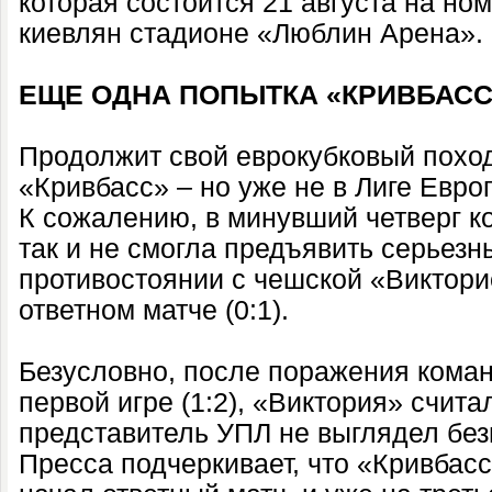
которая состоится 21 августа на н
киевлян стадионе «Люблин Арена».
ЕЩЕ ОДНА ПОПЫТКА «КРИВБАСС
Продолжит свой еврокубковый похо
«Кривбасс» – но уже не в Лиге Евро
К сожалению, в минувший четверг 
так и не смогла предъявить серьезн
противостоянии с чешской «Викторие
ответном матче (0:1).
Безусловно, после поражения кома
первой игре (1:2), «Виктория» счит
представитель УПЛ не выглядел бе
Пресса подчеркивает, что «Кривбас