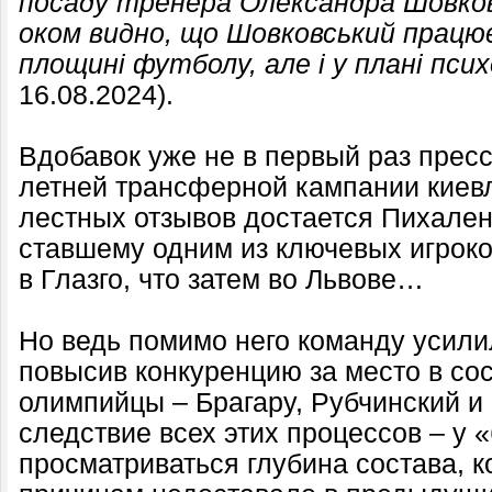
посаду тренера Олександра Шовко
оком видно, що Шовковський працює
площині футболу, але і у плані псих
16.08.2024).
Вдобавок уже не в первый раз прес
летней трансферной кампании киев
лестных отзывов достается Пихален
ставшему одним из ключевых игроко
в Глазго, что затем во Львове…
Но ведь помимо него команду усилил
повысив конкуренцию за место в со
олимпийцы – Брагару, Рубчинский и
следствие всех этих процессов – у 
просматриваться глубина состава, 