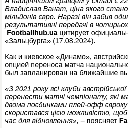
А найціннішим гравцем у складі є 2
Владислав Ванат, ціна якого стано
мільйонів євро. Наразі він забив один
результативні передачі в чотирьох
Footballhub.ua
цитирует официальн
«Зальцбурга» (17.08.2024).
Как и киевское «Динамо», австрийс
опцией переноса матча национально
был запланирован на ближайшие в
«З 2021 року всі клуби австрійсько
перенести матчі чемпіонату, які м
двома поєдинками плей-офф єврокуб
скористався цією можливістю, що
час для відновлення»
, – поясняет
Fa