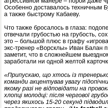
агрессивной манере – порой даже ч
Особенно доставалось техничным Б
а также быстрому Кабаеву.
Что также бросалось в глаза: подоп
отвечали грубостью на грубость, с
это – большой плюс в графу «игров
экс-тренер «Ворсклы» Иван Балан 
заметит, что в сложнейшем выездно
заработали ни одной желтой карточк
«Припускаю, що хтось із тренерько
команди акцентував увагу підопічни
якому разі не відповідати на прово
хлопці молодці: після чергової груб
через якихось 15-20 секунд підводил