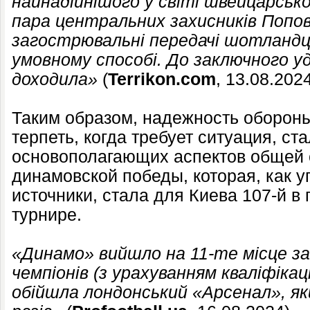
найнадійнішого у світі швейцарськ
пара центральних захисників Попов 
загострювальні передачі шотландці
умовному способі. До заключного у
доходила»
(
Terrikon.com
, 13.08.2024
Таким образом, надежность обороны
терпеть, когда требует ситуация, ст
основополагающих аспектов общей
динамовской победы, которая, как 
источники, стала для Киева 107-й в
турнире.
«Динамо» вийшло на 11-те місце за 
чемпіонів (з урахуванням кваліфікац
обійшла лондонський «Арсенал», як