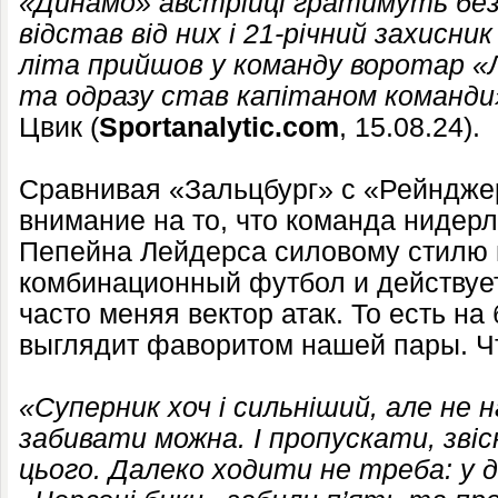
«Динамо» австрійці гратимуть без
відстав від них і 21-річний захисн
літа прийшов у команду воротар «Л
та одразу став капітаном команди
Цвик (
Sportanalytic.com
, 15.08.24).
Сравнивая «Зальцбург» с «Рейндже
внимание на то, что команда нидер
Пепейна Лейдерса силовому стилю 
комбинационный футбол и действует
часто меняя вектор атак. То есть на
выглядит фаворитом нашей пары. Чт
«Суперник хоч і сильніший, але не н
забивати можна. І пропускати, звіс
цього. Далеко ходити не треба: у 