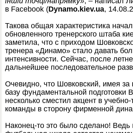
іншій точці/напрямку»
, – написал Л
в Facebook (
Dynamo.kiev.ua
, 14.08.
Такова общая характеристика начал
обновленного тренерского штаба ки
заметила, что с приходом Шовковско
тренера «Динамо» стало давать бо
интенсивности. Сейчас, после летн
дальнейшее последовательное разви
Очевидно, что Шовковский, имея з
базу фундаментальной подготовки В
несколько сместил акцент в учебно
команды в сторону фирменной дин
Наконец-то это было сделано! Ведь 