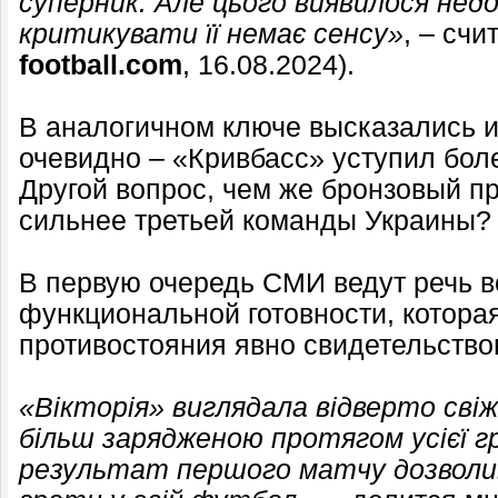
суперник. Але цього виявилося не
критикувати її немає сенсу»
, – счи
football.com
, 16.08.2024).
В аналогичном ключе высказались и 
очевидно – «Кривбасс» уступил бол
Другой вопрос, чем же бронзовый п
сильнее третьей команды Украины?
В первую очередь СМИ ведут речь в
функциональной готовности, которая
противостояния явно свидетельствов
«Вікторія» виглядала відверто сві
більш зарядженою протягом усієї г
результат першого матчу дозволив 