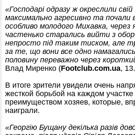
«Господарі одразу ж окреслили свій
максимально агресивно та почали 
особливо молодого Михавка, через я
частенько старались вийти з обор
непросто під таким тиском, але т
за те, що вони все одно намагалис
половину переважно через короткий
Влад Миренко (
Footclub.com.ua
, 13
В итоге зрители увидели очень нап
жесткой борьбой на каждом участке
преимуществом хозяев, которые, впр
наиграли.
«Георгію Бущану декілька разів дов