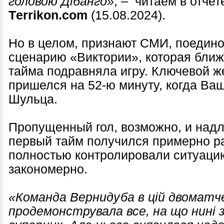
головою Дібанго»
, – читаем в отчет
Тerrikon.com
(15.08.2024).
Но в целом, признают СМИ, поедино
сценарию «Виктории», которая ближ
тайма подравняла игру. Ключевой ж
пришелся на 52-ю минуту, когда Ва
Шульца.
Пропущенный гол, возможно, и над
первый тайм получился примерно ра
полностью контролировали ситуацию
закономерно.
«Команда Вернидуба в цій двоматче
продемонструвала все, на що нині з