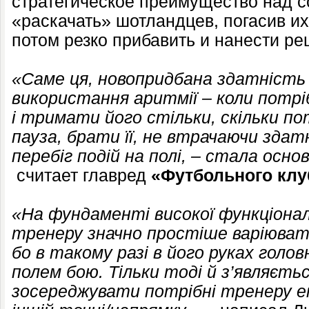
стратегическое преимущество над с
«раскачать» шотландцев, погасив и
потом резко прибавить и нанести р
«Саме ця, новопридбана здатність
використання аритмії – коли потрі
і тримати його стільки, скільки по
пауза, брати її, не втрачаючи зд
перебіг подій на полі, – стала осн
считает главред
«Футбольного клу
«На фундаменті високої функціона
тренеру значно простіше варіюват
бо в такому разі в його руках головн
полем бою. Тільки тоді й з’являєть
зосереджувати потрібні тренеру еп