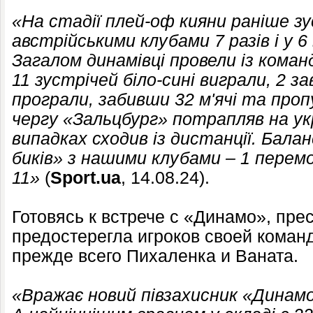
«На стадії плей-оф кияни раніше зу
австрійськими клубами 7 разів і у 6
Загалом динамівці провели із коман
11 зустрічей біло-сині виграли, 2 з
програли, забивши 32 м'ячі та про
чергу «Зальцбург» потрапляв на укра
випадках сходив із дистанції. Балан
биків» з нашими клубами – 1 перемог
11»
(
Sport.ua
, 14.08.24).
Готовясь к встрече с «Динамо», пре
предостерегла игроков своей коман
прежде всего Пихаленка и Ваната.
«Вражає новий півзахисник «Динамо