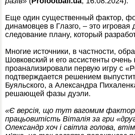
разів»
(
Profootball.ua
, 16.08.2024).
Еще один существенный фактор, ф
динамовцев в Глазго, – это игровая
следование плану, который разрабо
Многие источники, в частности, обр
Шовковский и его ассистенты очень
проанализировали первую игру с «
подтверждается решением выпустит
Буяльского, а Александра Пихаленк
решающей фазы дуэли.
«Є версія, що тут вагомим факто
працьовитість Віталія за гри «дру
Олександр хоч і світла голова, вт