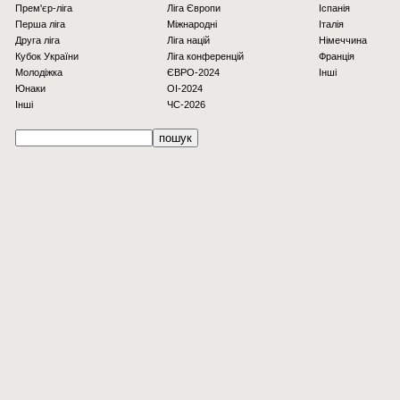
Прем'єр-ліга
Ліга Європи
Іспанія
Перша ліга
Міжнародні
Італія
Друга ліга
Ліга націй
Німеччина
Кубок України
Ліга конференцій
Франція
Молодіжка
ЄВРО-2024
Інші
Юнаки
OI-2024
Інші
ЧС-2026