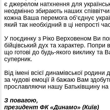
є джерелом натхнення для українськ
неодмінно збирають наших співвітчиз
кожна Ваша перемога об’єднує украї
який так необхідний в ці непрості ча
У поєдинку з Ріко Верховеном Ви п
бійцівський дух та характер. Попри 
що готові до будь-якого виклику та 
суперник.
Від імені всієї динамівської родини
за чудові емоції й бажаю Вам здобут
прославляючи нашу Батьківщину на в
З повагою,
президент ФК «Динамо» (Київ)