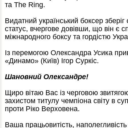
та The Ring.
Видатний український боксер зберіг
статус, вчергове довівши, що він є
міжнародного боксу та гордістю Укра
Із перемогою Олександра Усика при
«Динамо» (Київ) Ігор Суркіс.
Шановний Олександре!
Щиро вітаю Вас із черговою звитяго
захистом титулу чемпіона світу в су
проти Ріко Верховена.
Ваша працьовитість, наполегливість