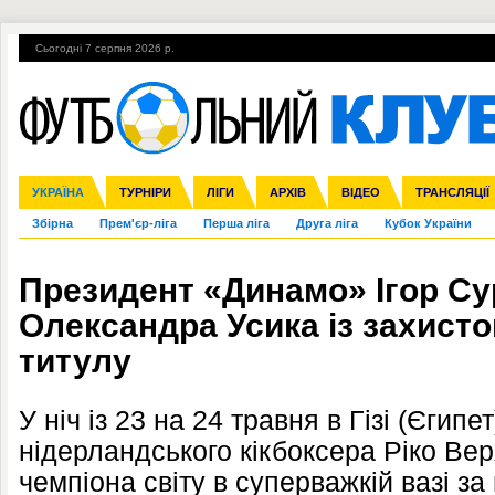
Сьогодні 7 серпня 2026 р.
Гарячі теми
УПЛ, 1-й тур
ВІЙНА
УПЛ-ПЕРЕХОДИ
УКРАЇНА
Ліга чемпіонів
Англія
ЧС-2014
Іспанія
ЄВРО-2016
ТУРНІРИ
Ліга Європи
Італія
Росія
ЛІГИ
Німеччина
Міжнародні
Кубок конфедерацій
АРХІВ
Франція
ВІДЕО
Ліга націй
Інші
ЧЄ-2015 (U-21
ТРАНСЛЯЦІЇ
Ліга конф
Збірна
Прем'єр-ліга
Перша ліга
Друга ліга
Кубок України
Президент «Динамо» Ігор Су
Олександра Усика із захист
титулу
У ніч із 23 на 24 травня в Гізі (Єгип
нідерландського кікбоксера Ріко Ве
чемпіона світу в суперважкій вазі з