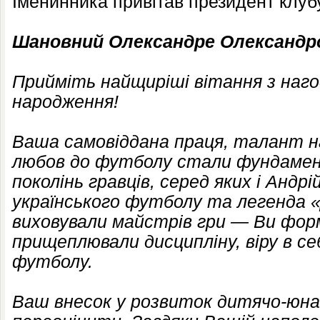
Іменинника привітав президент клубу
Шановний Олександре Олександр
Прийміть найщиріші вітання з наг
народження!
Ваша самовіддана праця, талант 
любов до футболу стали фундаме
поколінь гравців, серед яких і Анд
українського футболу та легенда 
виховували майстрів гри — Ви фор
прищеплювали дисципліну, віру в се
футболу.
Ваш внесок у розвиток дитячо-юн