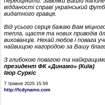
переоцінити. Завдяки Вашій наполе
відданості справі український фут
видатного гравця.
Від усього серця бажаю Вам міцного
тепла, щастя та нових приводів для
вихованців. Нехай любов і повага у
найвищою нагородою за Вашу благ
З глибокою повагою та найкращим
президент ФК «Динамо» (Київ)
Іг
ор Суркіс
7 травня 2025 15:59
http://fcdynamo.com