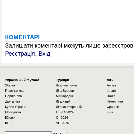
КОМЕНТАРІ
Залишати коментарі можуть лише зареєстрова
Реєстрація
,
Вхід
Українcький футбол
Турніри
Ліги
Збірна
Ліга чемпіонів
Англія
Прем'єр-ліга
Ліга Європи
Іспанія
Перша ліга
Міжнародні
Італія
Друга ліга
Ліга націй
Німеччина
Кубок України
Ліга конференцій
Франція
Молодіжка
ЄВРО-2024
Інші
Юнаки
OI-2024
Інші
ЧС-2026