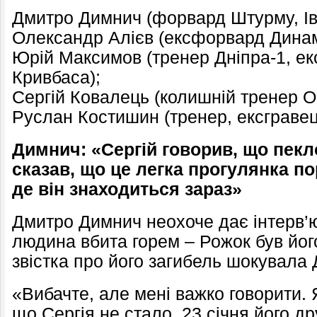
Дмитро Димнич (форвард Штурму, Іва
Олександр Алієв (ексфорвард Динам
Юрій Максимов (тренер Дніпра-1, ек
Кривбаса);
Сергій Ковалець (колишній тренер О
Руслан Костишин (тренер, ексгравец
Димнич: «Сергій говорив, що пекло
сказав, що це легка прогулянка по
де він знаходиться зараз»
Дмитро Димнич неохоче дає інтерв’ю
людина вбита горем – Рожок був його
звістка про його загибель шокувала
«Вибачте, але мені важко говорити. 
що Сергія не стало. 23 січня його 