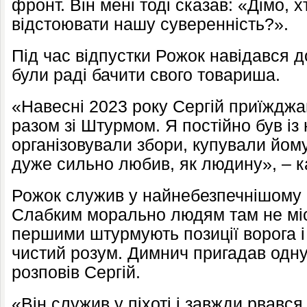
фронт. Він мені тоді сказав: «Дімо, хт
відстоювати нашу суверенність?».
Під час відпустки Рожок навідався д
були раді бачити свого товариша.
«Навесні 2023 року Сергій приїжджав
разом зі Штурмом. Я постійно був із 
організовували збори, купували йому
дуже сильно любив, як людину», – 
Рожок служив у найнебезпечнішому ро
Слабким морально людям там не міс
першими штурмують позиції ворога і
чистий розум. Димнич пригадав одну 
розповів Сергій.
«Він служив у піхоті і завжди рвався