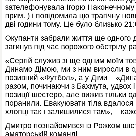
зателефонувала Ігорю Наконечному 
прим. ) і повідомила цю трагічну нов
дві години тому. Це було близько 21:
Окупанти забрали життя ще одного 
загинув під час ворожого обстрілу р
«Сергій служив зі ще одним моїм то
Динамо Дімою, ми з ним виросли в о
позивний «Футбол», а у Діми – «Дин
разом, починаючи з Бахмута, удвох і 
позиції шестеро, але вижив тільки о
поранили. Евакуювати тіла вдалося ті
хлопці так і залишилися там», – каж
Дмитро познайомився із Рожком шість
аматорській команді.