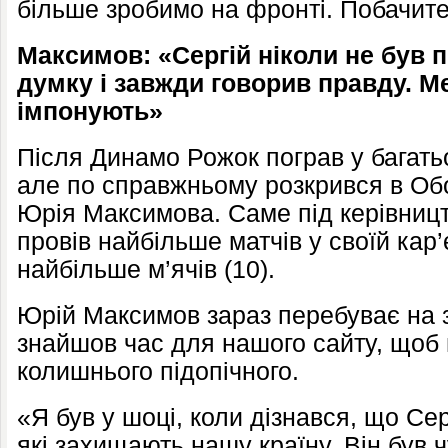
більше зробимо на фронті. Побачите
Максимов: «Сергій ніколи не був 
думку і завжди говорив правду. Ме
імпонують»
Після Динамо Рожок пограв у багать
але по справжньому розкрився в Обол
Юрія Максимова. Саме під керівниц
провів найбільше матчів у своїй кар’є
найбільше м’ячів (10).
Юрій Максимов зараз перебуває на з
знайшов час для нашого сайту, щоб 
колишнього підопічного.
«Я був у шоці, коли дізнався, що Серг
які захищають нашу країну. Він був 