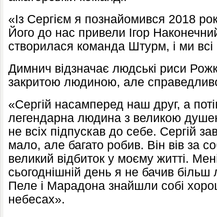
«Із Сергієм я познайомився 2018 рок
Його до нас привели Ігор Наконечний
створилася команда Штурм, і ми всі
Димнич відзначає людські риси Рожк
закритою людиною, але справедливо
«Сергій насамперед наш друг, а поті
легендарна людина з великою душею
не всіх підпускав до себе. Сергій з
мало, але багато робив. Він вів за 
великий відбиток у моєму житті. Мені
сьогоднішній день я не бачив більш
Пеле і Марадона знайшли собі хоро
небесах».