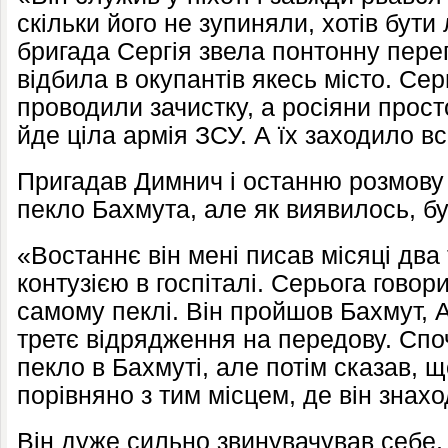
скільки його не зупиняли, хотів бути
бригада Сергія звела понтонну переп
відбила в окупантів якесь місто. Сер
проводили зачистку, а росіяни прост
йде ціла армія ЗСУ. А їх заходило в
Пригадав Димнич і останню розмову
пекло Бахмута, але як виявилось, бу
«Востаннє він мені писав місяці два 
контузією в госпіталі. Серьога говор
самому пеклі. Він пройшов Бахмут, Ав
третє відрядження на передову. Споч
пекло в Бахмуті, але потім сказав, 
порівняно з тим місцем, де він знахо
Він дуже сильно звинувачував себе, к