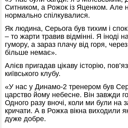
Ситником, а Рожок із Яценком. Але 
нормально спілкувалися.
Як людина, Серьога був тихим і спок
– то жарти травив відмінні. Я іноді н
гумору, а зараз плачу від горя, чере
більше немає».
Алієв пригадав цікаву історію, пов’я
київського клубу.
«У нас у Динамо-2 тренером був Сер
царство йому небесне. Він завжди год
Одного разу вночі, коли ми були на за
кричати. А в Рожка вікна виходили як
дуже добре.