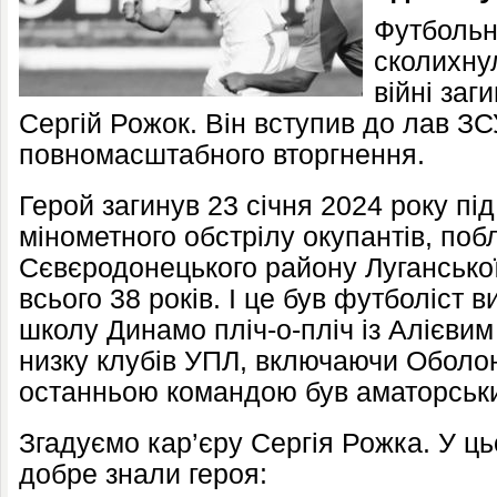
Футбольн
сколихнул
війні за
Сергій Рожок. Він вступив до лав ЗС
повномасштабного вторгнення.
Герой загинув 23 січня 2024 року під
мінометного обстрілу окупантів, поб
Сєвєродонецького району Луганської
всього 38 років. І це був футболіст 
школу Динамо пліч-о-пліч із Алієвим 
низку клубів УПЛ, включаючи Оболон
останньою командою був аматорськ
Згадуємо кар’єру Сергія Рожка. У ц
добре знали героя: