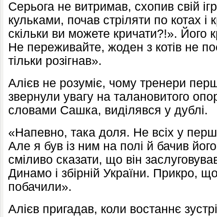
Серьога не витримав, схопив свій ігр
кульками, почав стріляти по котах і 
скільки ви можете кричати?!». Його к
Не переживайте, жоден з котів не по
тільки розігнав».
Алієв не розуміє, чому тренери пер
звернули увагу на талановитого опо
словами Сашка, виділявся у дублі.
«Напевно, така доля. Не всіх у перш
Але я був із ним на полі й бачив йог
сміливо сказати, що він заслуговува
Динамо і збірній України. Прикро, щ
побачили».
Алієв пригадав, коли востаннє зустрі