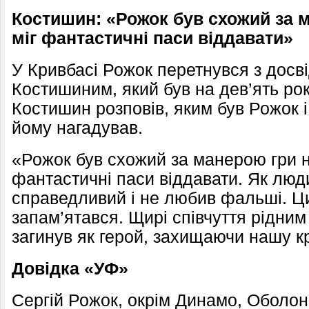
Костишин: «Рожок був схожий за м
міг фантастичні паси віддавати»
У Кривбасі Рожок перетнувся з дос
Костишиним, який був на дев’ять рок
Костишин розповів, яким був Рожок і 
йому нагадував.
«Рожок був схожий за манерою гри н
фантастичні паси віддавати. Як люд
справедливий і не любив фальші. Ци
запам’ятався. Щирі співчуття рідним
загинув як герой, захищаючи нашу к
Довідка «УФ»
Сергій Рожок, окрім Динамо, Оболон