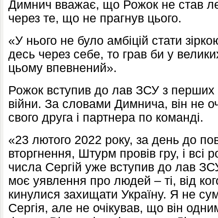
Димнич вважає, що Рожок не став л
через те, що не прагнув цього.
«У нього не було амбіцій стати зірко
десь через себе, то грав би у великих
цьому впевнений».
Рожок вступив до лав ЗСУ з перших
війни. За словами Димнича, він не оч
свого друга і партнера по команді.
«23 лютого 2022 року, за день до п
вторгнення, Штурм провів гру, і всі р
числа Сергій уже вступив до лав ЗСУ
моє уявлення про людей – ті, від ко
кинулися захищати Україну. Я не сум
Сергія, але не очікував, що він одн