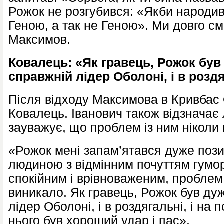
Рожок не розгубився: «Якби народив
Геною, а так не Геною». Ми довго см
Максимов.
Ковалець: «Як гравець, Рожок був
справжній лідер Оболоні, і в роздя
Після відходу Максимова в Кривбас
Ковалець. Іванович також відзначає л
зауважує, що проблем із ним ніколи 
«Рожок мені запам’ятався дуже поз
людиною з відмінним почуттям гумор
спокійним і врівноваженим, проблем 
виникало. Як гравець, Рожок був ду
лідер Оболоні, і в роздягальні, і на п
нього був хороший удар і пас».