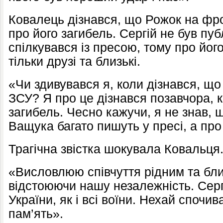
Ковалець дізнався, що Рожок на фрон
про його загибель. Сергій не був п
спілкувався із пресою, тому про йог
тільки друзі та близькі.
«Чи здивувався я, коли дізнався, що
ЗСУ? Я про це дізнався позавчора, 
загибель. Чесно кажучи, я не знав, 
Ващука багато пишуть у пресі, а про
Трагічна звістка шокувала Ковальця
«Висловлюю співчуття рідним та близ
відстоюючи нашу незалежність. Серг
України, як і всі воїни. Нехай спочив
пам’ять».