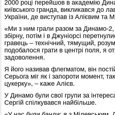
2000 році перейшов в академію Дина
київського гранда, викликався до ла
України, де виступав із Алієвим та 
«Ми з ним грали разом за Динамо-2,
збірну, потім і в Джуніорсі перетнул
гравець – технічний, тямущий, розу
подобалося грати в центрі поля, я о
задоволення.
Я його називав флегматом, він постій
Серьога міг як і запороти момент, так
цукерку», – каже Алієв.
У Динамо були свої групи за інтереса
Сергій спілкувався найбільше.
«У нас були банди: я з Мілевським, 