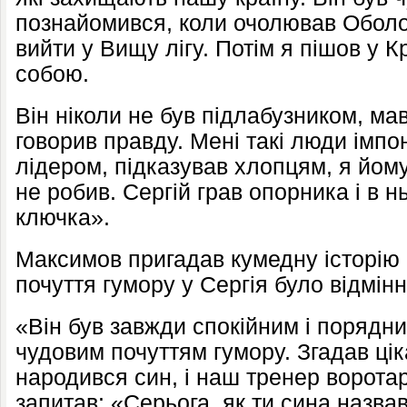
познайомився, коли очолював Оболо
вийти у Вищу лігу. Потім я пішов у Кр
собою.
Він ніколи не був підлабузником, ма
говорив правду. Мені такі люди імпон
лідером, підказував хлопцям, я йому
не робив. Сергій грав опорника і в н
ключка».
Максимов пригадав кумедну історію 
почуття гумору у Сергія було відмінн
«Він був завжди спокійним і порядним
чудовим почуттям гумору. Згадав цік
народився син, і наш тренер воротар
запитав: «Серьога, як ти сина назва