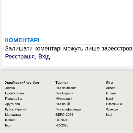
КОМЕНТАРІ
Залишати коментарі можуть лише зареєстрова
Реєстрація
,
Вхід
Українcький футбол
Турніри
Ліги
Збірна
Ліга чемпіонів
Англія
Прем'єр-ліга
Ліга Європи
Іспанія
Перша ліга
Міжнародні
Італія
Друга ліга
Ліга націй
Німеччина
Кубок України
Ліга конференцій
Франція
Молодіжка
ЄВРО-2024
Інші
Юнаки
OI-2024
Інші
ЧС-2026