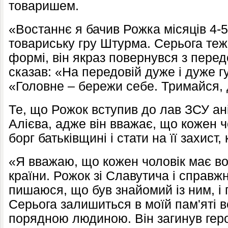
товаришем.
«Востаннє я бачив Рожка місяців 4-5
товариську гру Штурма. Серьога теж 
формі, він якраз повернувся з перед
сказав: «На передовій дуже і дуже г
«Головне – бережи себе. Тримайся,
Те, що Рожок вступив до лав ЗСУ ан
Алієва, адже він вважає, що кожен ч
борг батьківщині і стати на її захист,
«Я вважаю, що кожен чоловік має во
країни. Рожок зі Славутича і справжн
пишаюся, що був знайомий із ним, і г
Серьога залишиться в моїй пам'яті 
порядною людиною. Він загинув геро