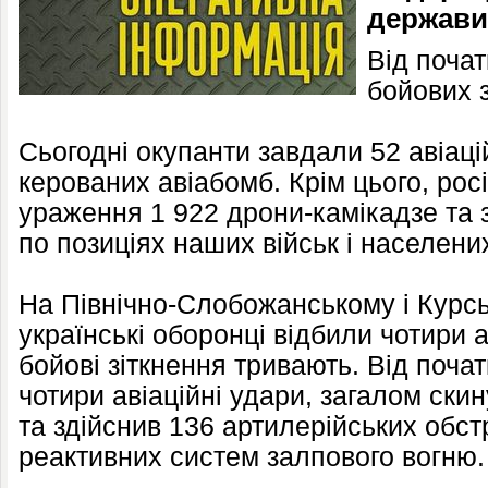
держави
Від почат
бойових з
Сьогодні окупанти завдали 52 авіаці
керованих авіабомб. Крім цього, рос
ураження 1 922 дрони-камікадзе та 
по позиціях наших військ і населени
На Північно-Слобожанському і Курс
українські оборонці відбили чотири 
бойові зіткнення тривають. Від поча
чотири авіаційні удари, загалом ски
та здійснив 136 артилерійських обстр
реактивних систем залпового вогню.