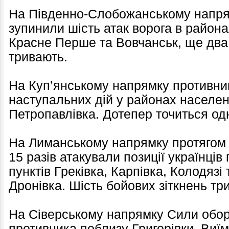
На Південно-Слобожанському напря
зупинили шість атак ворога в района
Красне Перше та Вовчанськ, ще два 
тривають.
На Куп’янському напрямку противник
наступальних дій у районах населени
Петропавлівка. Дотепер точиться од
На Лиманському напрямку протягом д
15 разів атакували позиції українці
пунктів Греківка, Карпівка, Колодязі 
Дронівка. Шість бойових зіткнень тр
На Сіверському напрямку Сили обор
противника поблизу Григорівки, Виї