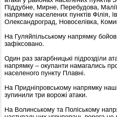
Піддубне, Мирне, Перебудова, Малії
напрямку населених пунктів Філія, Ів
Олександроград, Новоселівка, Коми
На Гуляйпільському напрямку бойови
зафіксовано.
Один раз загарбницькі підрозділи ат
напрямку – окупанти намагались про
населеного пункту Плавні.
На Придніпровському напрямку наші
зупинили три ворожі атаки.
На Волинському та Поліському нап
наступальних угруповань ворога не 