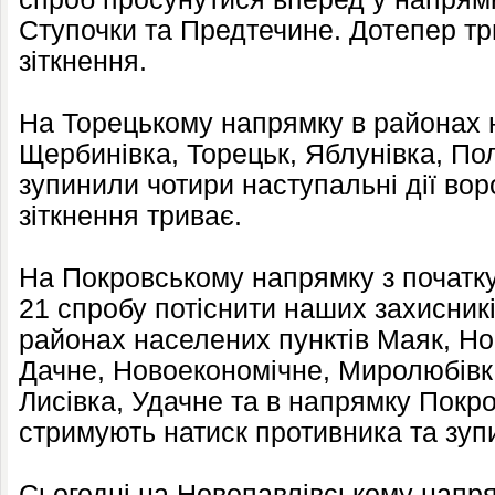
Ступочки та Предтечине. Дотепер тр
зіткнення.
На Торецькому напрямку в районах 
Щербинівка, Торецьк, Яблунівка, По
зупинили чотири наступальні дії вор
зіткнення триває.
На Покровському напрямку з початку
21 спробу потіснити наших захисникі
районах населених пунктів Маяк, Но
Дачне, Новоекономічне, Миролюбівк
Лисівка, Удачне та в напрямку Покр
стримують натиск противника та зуп
Сьогодні на Новопавлівському напря