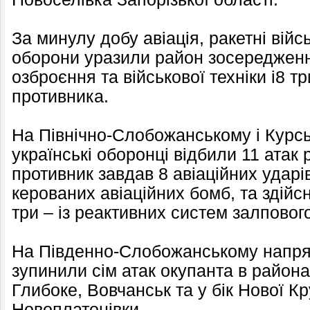
За минулу добу авіація, ракетні війс
оборони уразили район зосередженн
озброєння та військової техніки і8 т
противника.
На Північно-Слобожанському і Курс
українські оборонці відбили 11 атак
противник завдав 8 авіаційних ударі
керованих авіаційних бомб, та здійс
три – із реактивних систем залповог
На Південно-Слобожанському напря
зупинили сім атак окупанта в района
Глибоке, Вовчанськ та у бік Нової Кр
Новоплатонівки.