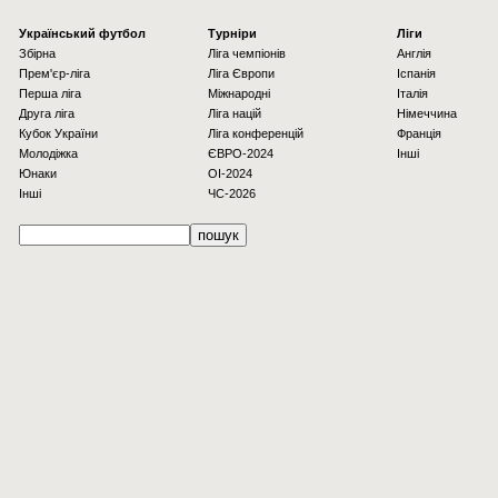
Українcький футбол
Турніри
Ліги
Збірна
Ліга чемпіонів
Англія
Прем'єр-ліга
Ліга Європи
Іспанія
Перша ліга
Міжнародні
Італія
Друга ліга
Ліга націй
Німеччина
Кубок України
Ліга конференцій
Франція
Молодіжка
ЄВРО-2024
Інші
Юнаки
OI-2024
Інші
ЧС-2026