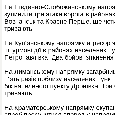
На Південно-Слобожанському напрям
зупинили три атаки ворога в района
Вовчанськ та Красне Перше, ще чоти
тривають.
На Куп’янському напрямку агресор ч
штурмові дії в районах населених пу
Петропавлівка. Два бойові зіткнення
На Лиманському напрямку загарбниц
п’ять разів поблизу населених пункті
бік населеного пункту Дронівка. Три 
тривають.
На Краматорському напрямку окупан
спроб просунутися вперед у напрямк