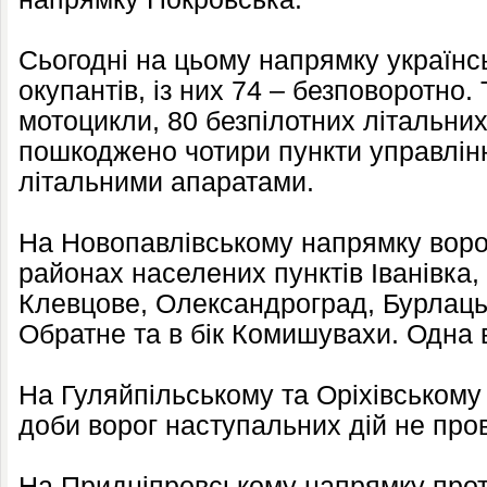
Сьогодні на цьому напрямку українс
окупантів, із них 74 – безповоротно
мотоцикли, 80 безпілотних літальних
пошкоджено чотири пункти управлін
літальними апаратами.
На Новопавлівському напрямку ворог
районах населених пунктів Іванівка,
Клевцове, Олександроград, Бурлаць
Обратне та в бік Комишувахи. Одна 
На Гуляйпільському та Оріхівському
доби ворог наступальних дій не про
На Придніпровському напрямку проти