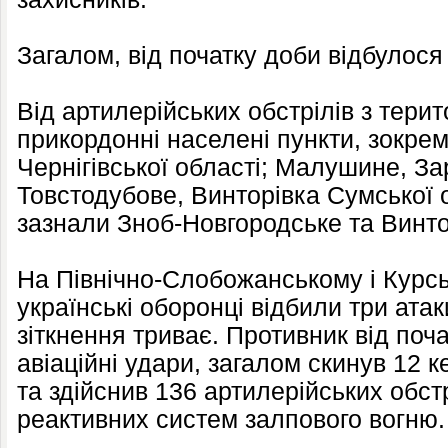
Загалом, від початку доби відбулося
Від артилерійських обстрілів з терит
прикордонні населені пункти, зокрем
Чернігівської області; Малушине, За
Товстодубове, Винторівка Сумської о
зазнали Зноб-Новгородське та Винт
На Північно-Слобожанському і Курс
українські оборонці відбили три ата
зіткнення триває. Противник від поч
авіаційні удари, загалом скинув 12 
та здійснив 136 артилерійських обстр
реактивних систем залпового вогню.