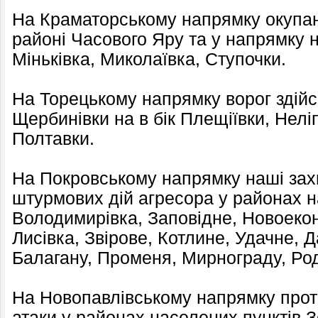
На Краматорському напрямку окупант
районі Часового Яру та у напрямку 
Міньківка, Миколаївка, Ступочки.
На Торецькому напрямку ворог здійсн
Щербинівки на в бік Плещіївки, Нелі
Полтавки.
На Покровському напрямку наші зах
штурмових дій агресора у районах н
Володимирівка, Заповідне, Новоеко
Лисівка, Звірове, Котлине, Удачне,
Балагану, Променя, Мирнограду, Род
На Новопавлівському напрямку прот
атаки у районах населених пунктів З