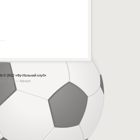
ht © 2012
«Футбольний клуб»
бка сайта —
Attracti