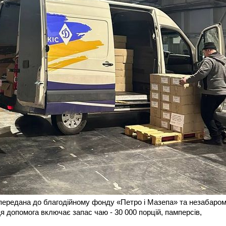
 передана до благодійному фонду «Петро і Мазепа» та незабаро
Ця допомога включає запас чаю - 30 000 порцій, памперсів,