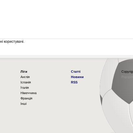
і користувачі.
Ліги
Статті
Copyrig
Англія
Новини
Рорзро
Іспанія
RSS
Італія
Німеччина
Франція
Інші