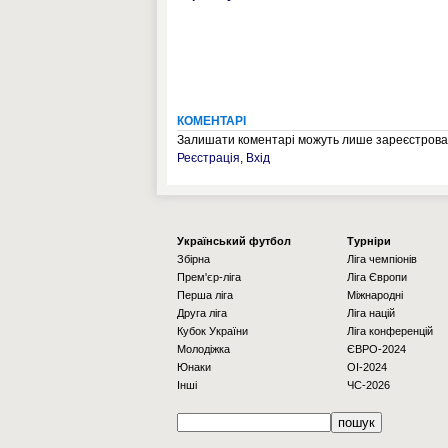
КОМЕНТАРІ
Залишати коментарі можуть лише зареєстрован
Реєстрація
,
Вхід
Українcький футбол
Турніри
Збірна
Ліга чемпіонів
Прем'єр-ліга
Ліга Європи
Перша ліга
Міжнародні
Друга ліга
Ліга націй
Кубок України
Ліга конференцій
Молодіжка
ЄВРО-2024
Юнаки
OI-2024
Інші
ЧС-2026