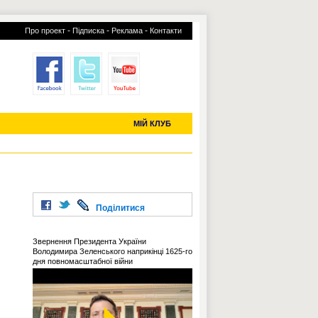
-
-
-
Про проект
Підписка
Реклама
Контакти
отий КЛУБ
УСІ ТРАНСФЕРИ
С-2019 (U-20)
ЧС-2022
МІЙ КЛУБ
Поділитися
Звернення Президента України
Володимира Зеленського наприкінці 1625-го
дня повномасштабної війни