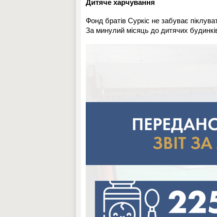
Дитяче харчування
Фонд братів Суркіс не забуває піклуват
За минулий місяць до дитячих будинків