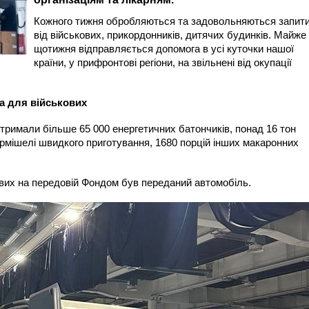
Кожного тижня обробляються та задовольняються запит
від військових, прикордонників, дитячих будинків. Майже
щотижня відправляється допомога в усі куточки нашої
країни, у прифронтові регіони, на звільнені від окупації
да для військових
тримали більше 65 000 енергетичних батончиків, понад 16 тон
вермішелі швидкого приготування, 1680 порцій інших макаронних
ових на передовій Фондом був переданий автомобіль.