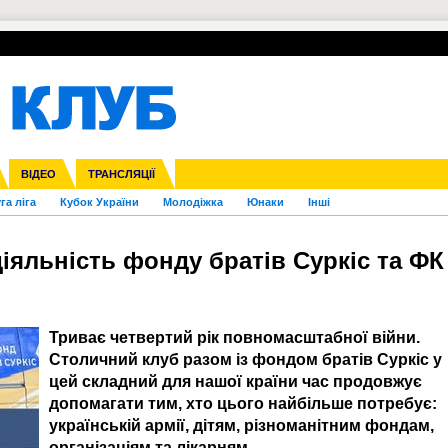
УПЛ-ПЕРЕХОДИ
СКРИЖАЛІ
ЄВРОКУБКИ
Зол
нфедерацій
Франція
ВІДЕО
Ліга націй
Інші
ЧЄ-2015 (U-21)
ТРАНСЛЯЦІЇ
Ліга конференцій
Копа Америка
ЄВРО-2024
ЧС-2018
OI-2024
ЄВРО-2020
ЧС-2026
Ч
га ліга
Кубок України
Молодіжка
Юнаки
Інші
діяльність фонду братів Суркіс та ФК
Триває четвертий рік повномасштабної війни.
Столичний клуб разом із фондом братів Суркіс у
цей складний для нашої країни час продовжує
допомагати тим, хто цього найбільше потребує:
українській армії, дітям, різноманітним фондам,
організаціям та лікарням.