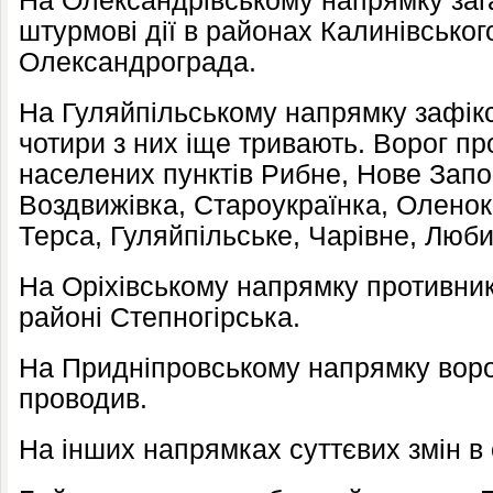
На Олександрівському напрямку заг
штурмові дії в районах Калинівськог
Олександрограда.
На Гуляйпільському напрямку зафікс
чотири з них іще тривають. Ворог про
населених пунктів Рибне, Нове Запо
Воздвижівка, Староукраїнка, Оленок
Терса, Гуляйпільське, Чарівне, Люби
На Оріхівському напрямку противни
районі Степногірська.
На Придніпровському напрямку воро
проводив.
На інших напрямках суттєвих змін в 