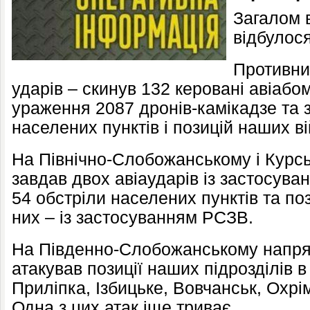
Загалом в
відбулося
Противни
ударів – скинув 132 керовані авіабом
ураження 2087 дронів-камікадзе та 
населених пунктів і позицій наших ві
На Північно-Слобожанському і Курс
завдав двох авіаударів із застосува
54 обстріли населених пунктів та поз
них – із застосуванням РСЗВ.
На Південно-Слобожанському напрям
атакував позиції наших підрозділів в
Приліпка, Ізбицьке, Вовчанськ, Охрі
Одна з цих атак іще триває.