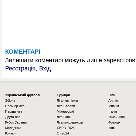
КОМЕНТАРІ
Залишати коментарі можуть лише зареєстрова
Реєстрація
,
Вхід
Українcький футбол
Турніри
Ліги
Збірна
Ліга чемпіонів
Англія
Прем'єр-ліга
Ліга Європи
Іспанія
Перша ліга
Міжнародні
Італія
Друга ліга
Ліга націй
Німеччина
Кубок України
Ліга конференцій
Франція
Молодіжка
ЄВРО-2024
Інші
Юнаки
OI-2024