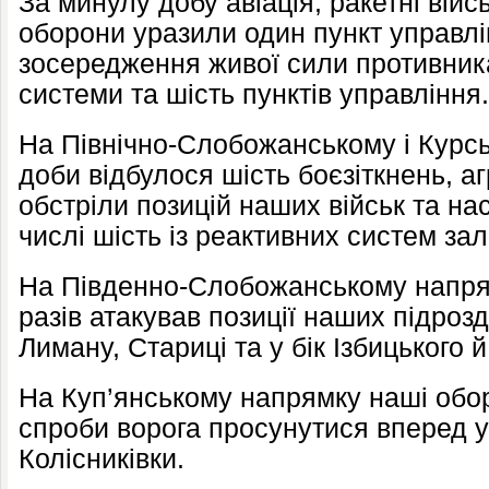
За минулу добу авіація, ракетні війс
оборони уразили один пункт управлі
зосередження живої сили противника
системи та шість пунктів управління.
На Північно-Слобожанському і Курс
доби відбулося шість боєзіткнень, а
обстріли позицій наших військ та на
числі шість із реактивних систем за
На Південно-Слобожанському напрям
разів атакував позиції наших підрозд
Лиману, Стариці та у бік Ізбицького й
На Куп’янському напрямку наші обо
спроби ворога просунутися вперед у 
Колісниківки.