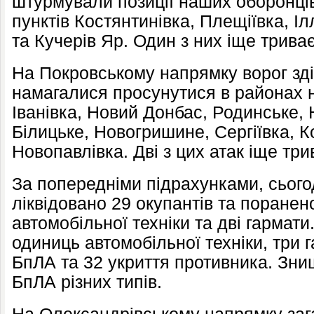
штурмували позиції наших оборонці
пунктів Костянтинівка, Плещіївка, Іл
та Кучерів Яр. Один з них іще триває
На Покровському напрямку ворог зді
намагалися просунутися в районах 
Іванівка, Новий Донбас, Родинське,
Білицьке, Новогришине, Сергіївка, К
Новопавлівка. Дві з цих атак іще три
За попередніми підрахунками, сього
ліквідовано 29 окупантів та поранен
автомобільної техніки та дві гармат
одиниць автомобільної техніки, три 
БпЛА та 32 укриття противника. Зн
БпЛА різних типів.