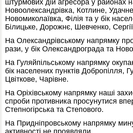
штурмових дій агресора у районах н
Новоолександрівка, Котлине, Удачне
Новомиколаївка, Філія та у бік насел
Білицьке, Дорожнє, Шевченко, Сергії
На Олександрівському напрямку про
рази, у бік Олександрограда та Нов
На Гуляйпільському напрямку окупан
бік населених пунктів Добропілля, Гу
Цвіткове, Чарівне.
На Оріхівському напрямку наші захи
спроби противника просунутися впер
Степногірська та Степового.
На Придніпровському напрямку мину
активності не проявляли.