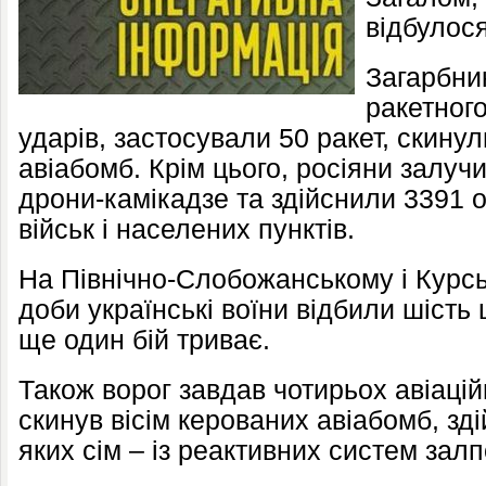
відбулося
Загарбни
ракетного
ударів, застосували 50 ракет, скину
авіабомб. Крім цього, росіяни залу
дрони-камікадзе та здійснили 3391 
військ і населених пунктів.
На Північно-Слобожанському і Курсь
доби українські воїни відбили шість
ще один бій триває.
Також ворог завдав чотирьох авіацій
скинув вісім керованих авіабомб, зді
яких сім – із реактивних систем зал