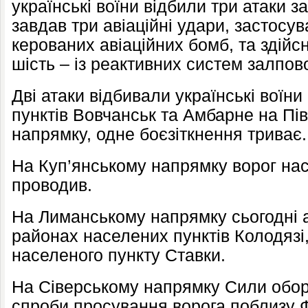
українські воїни відбили три атаки з
завдав три авіаційні удари, застосу
керованих авіаційних бомб, та здійс
шість – із реактивних систем залпов
Дві атаки відбивали українські воїн
пунктів Вовчанськ та Амбарне на П
напрямку, одне боєзіткнення триває.
На Куп’янському напрямку ворог нас
проводив.
На Лиманському напрямку сьогодні а
районах населених пунктів Колодязі
населеного пункту Ставки.
На Сіверському напрямку Сили обор
спроби просування ворога поблизу 