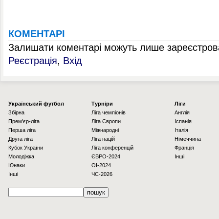
КОМЕНТАРІ
Залишати коментарі можуть лише зареєстрова
Реєстрація
,
Вхід
Українcький футбол
Турніри
Ліги
Збірна
Ліга чемпіонів
Англія
Прем'єр-ліга
Ліга Європи
Іспанія
Перша ліга
Міжнародні
Італія
Друга ліга
Ліга націй
Німеччина
Кубок України
Ліга конференцій
Франція
Молодіжка
ЄВРО-2024
Інші
Юнаки
OI-2024
Інші
ЧС-2026