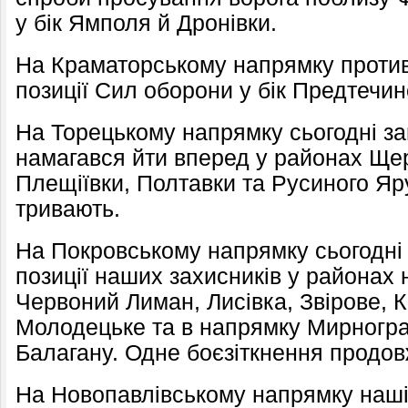
у бік Ямполя й Дронівки.
На Краматорському напрямку против
позиції Сил оборони у бік Предтечино
На Торецькому напрямку сьогодні заг
намагався йти вперед у районах Щер
Плещіївки, Полтавки та Русиного Яру
тривають.
На Покровському напрямку сьогодні 
позиції наших захисників у районах 
Червоний Лиман, Лисівка, Звірове, К
Молодецьке та в напрямку Мирногра
Балагану. Одне боєзіткнення продов
На Новопавлівському напрямку наші