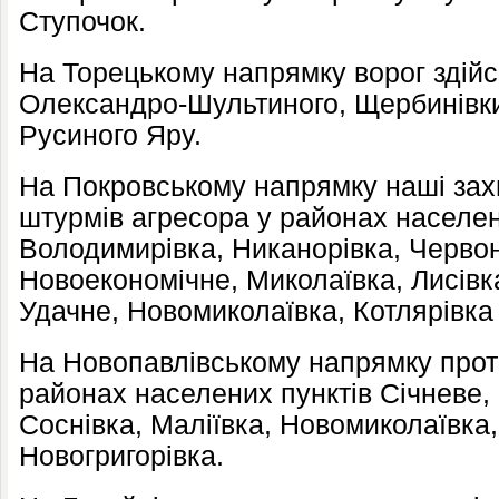
Ступочок.
На Торецькому напрямку ворог здійс
Олександро-Шультиного, Щербинівки,
Русиного Яру.
На Покровському напрямку наші зах
штурмів агресора у районах населен
Володимирівка, Никанорівка, Черво
Новоекономічне, Миколаївка, Лисівка
Удачне, Новомиколаївка, Котлярівка
На Новопавлівському напрямку проти
районах населених пунктів Січневе,
Соснівка, Маліївка, Новомиколаївка,
Новогригорівка.