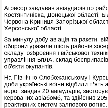
Агресор завдавав авіаударів по рай
Костянтинівка, Донецької області; Бі
Червона Криниця Запорізької област
Херсонської області.
За минулу добу авіація та ракетні ві
оборони уразили шість районів зос
складу, озброєння і військової техні
управління БпЛА, склад боєприпасів
об'єкти окупантів.
На Північно-Слобожанському і Курс
доби українські воїни відбили п’ять 
ворог завдав 20 авіаударів, застос
керованих авіабомб, та здійснив 205 
реактивних систем залпового вогню.