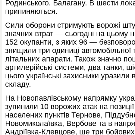
Родинського, Балагану. В шести лока
припиняються.
Сили оборони стримують ворожі шту
значних втрат — сьогодні на цьому
152 окупанти, з яких 96 — безповор
знищили три одиниці автомобільної т
літальних апарати. Також значно п
артилерійські системи, два танки, ші
цього українські захисники уразили в
складу.
На Новопавлівському напрямку украї
зупинили 10 ворожих атак на позиції
населених пунктів Тернове, Піддубне
Новомиколаївка, Вербове та в напря
Андріївка-Клевцове, ще три бойових