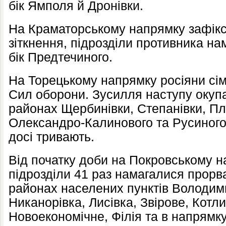
бік Ямполя й Дронівки.
На Краматорському напрямку зафік
зіткнення, підрозділи противника н
бік Предтечиного.
На Торецькому напрямку росіяни сім 
Сил оборони. Зусилля наступу окуп
районах Щербинівки, Степанівки, Пл
Олександро-Калинового та Русиного 
досі тривають.
Від початку доби на Покровському н
підрозділи 41 раз намагалися прорв
районах населених пунктів Володим
Никанорівка, Лисівка, Звірове, Котл
Новоекономічне, Філія та в напрямк