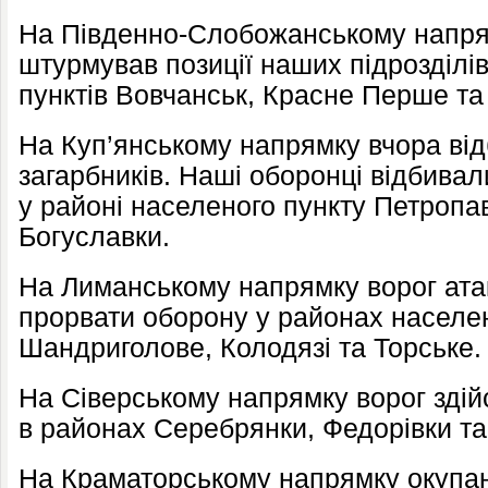
На Південно-Слобожанському напрям
штурмував позиції наших підрозділі
пунктів Вовчанськ, Красне Перше та 
На Куп’янському напрямку вчора від
загарбників. Наші оборонці відбивал
у районі населеного пункту Петропав
Богуславки.
На Лиманському напрямку ворог атак
прорвати оборону у районах населен
Шандриголове, Колодязі та Торське.
На Сіверському напрямку ворог здій
в районах Серебрянки, Федорівки та 
На Краматорському напрямку окупант