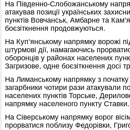
На Південно-Слобожанському напрям
атакував позиції українських захисн
пунктів Вовчанськ, Амбарне та Кам’я
боєзіткнення продовжуються.
На Куп’янському напрямку ворожі пі
штурмові дії, намагаючись прорвати
оборонців у районах населених пункт
Загризове, одне боєзіткнення досі т
На Лиманському напрямку з початку 
загарбники чотири рази атакували по
населених пунктів Торське, Дерилов
напрямку населеного пункту Ставки.
На Сіверському напрямку ворог вісі
прорватися поблизу Федорівки, Григ