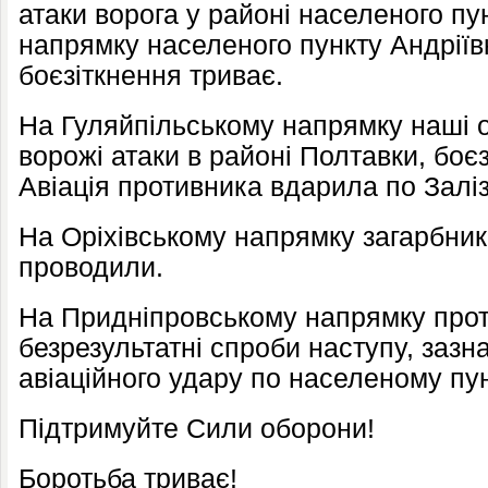
атаки ворога у районі населеного пу
напрямку населеного пункту Андрії
боєзіткнення триває.
На Гуляйпільському напрямку наші о
ворожі атаки в районі Полтавки, боє
Авіація противника вдарила по Залі
На Оріхівському напрямку загарбник
проводили.
На Придніпровському напрямку проти
безрезультатні спроби наступу, зазна
авіаційного удару по населеному пун
Підтримуйте Сили оборони!
Боротьба триває!