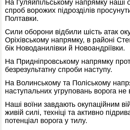
На Гуляйпільському напрямку наші о
спроб ворожих підрозділів просунут
Полтавки.
Сили оборони відбили шість атак оку
Оріхівському напрямку, в районі Сте
бік Новоданилівки й Новоандріївки.
На Придніпровському напрямку прот
безрезультатну спроби наступу.
На Волинському та Поліському нап
наступальних угруповань ворога не 
Наші воїни завдають окупаційним вій
живій силі, техніці та активно підр
потенціал ворога у тилу.