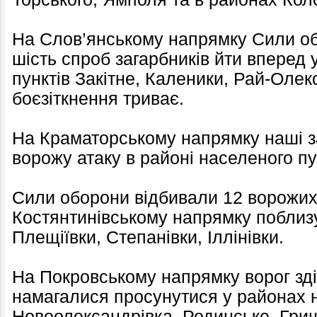
На Слов’янському напрямку Сили о
шість спроб загарбників йти вперед
пунктів Закітне, Каленики, Рай-Оле
боєзіткнення триває.
На Краматорському напрямку наші з
ворожу атаку в районі населеного пу
Сили оборони відбивали 12 ворожих
Костянтинівському напрямку поблизу
Плещіївки, Степанівки, Іллінівки.
На Покровському напрямку ворог зді
намагалися просунутися у районах 
Новоолександрівка, Родинське, Гри