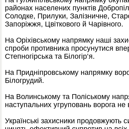
районах населених пунктів Добропіл
Солодке, Прилуки, Залізничне, Старо
Запоріжжя, Цвіткового й Чарівного.
На Оріхівському напрямку наші захи
спроби противника просунутися впе
Степногірська та Білогір’я.
На Придніпровському напрямку ворог 
Білогрудий.
На Волинському та Поліському нап
наступальних угруповань ворога не 
Українські захисники продовжують 
чинять ефективний супротив на всіх