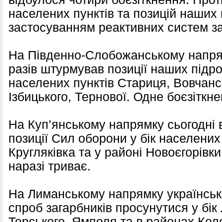
населених пунктів та позицій наших ві
застосуванням реактивних систем з
На Південно-Слобожанському напря
разів штурмував позиції наших підро
населених пунктів Стариця, Вовчансь
Ізбицького, Тернової. Одне боєзіткн
На Куп’янському напрямку сьогодні в
позиції Сил оборони у бік населених
Кругляківка та у районі Новоєгорівк
наразі триває.
На Лиманському напрямку українські
спроб загарбників просунутися у бі
Торського, Ямполя та в районах Коло