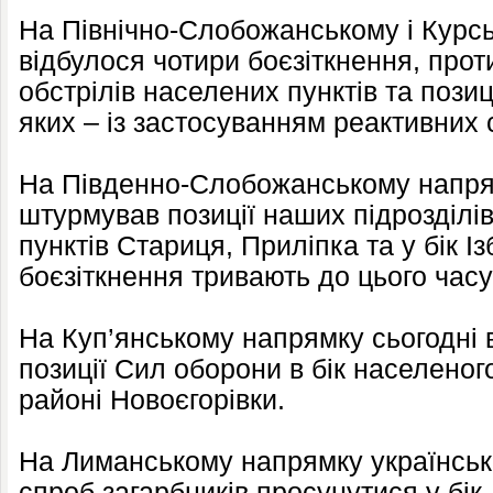
На Північно-Слобожанському і Курс
відбулося чотири боєзіткнення, прот
обстрілів населених пунктів та позиц
яких – із застосуванням реактивних 
На Південно-Слобожанському напрям
штурмував позиції наших підрозділі
пунктів Стариця, Приліпка та у бік І
боєзіткнення тривають до цього часу
На Куп’янському напрямку сьогодні в
позиції Сил оборони в бік населеного
районі Новоєгорівки.
На Лиманському напрямку українські
спроб загарбників просунутися у бі