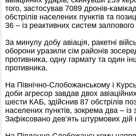
того, застосував 7089 дронів-каміка
обстрілів населених пунктів та пози
36 – із реактивних систем залпового
За минулу добу авіація, ракетні війс
оборони уразили сім районів зосер
противника, одну гармату та один і
противника.
На Північно-Слобожанському і Курс
доби агресор завдав двох авіаційних
шести КАБ, здійснив 87 обстрілів по
населених пунктів, зокрема два – і
Зафіксовано дев’ять штурмових дій 
На Південно-Слобожанському напрям