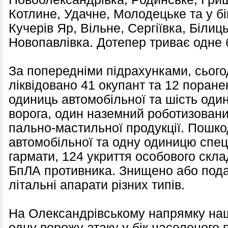
Котлине, Удачне, Молодецьке та у бі
Кучерів Яр, Вільне, Сергіївка, Біли
Новопавлівка. Дотепер триває одне 
За попередніми підрахунками, сього
ліквідовано 41 окупант та 12 поране
одиниць автомобільної та шість один
ворога, один наземний роботизовани
пально-мастильної продукції. Пошко
автомобільної та одну одиницю спеці
гармати, 124 укриття особового скла
БпЛА противника. Знищено або пода
літальні апарати різних типів.
На Олександрівському напрямку наш
одну ворожу атаку у бік населеного 