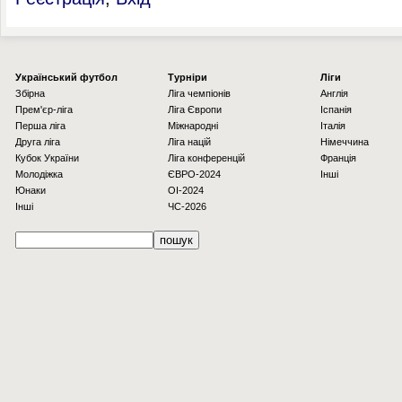
Українcький футбол
Турніри
Ліги
Збірна
Ліга чемпіонів
Англія
Прем'єр-ліга
Ліга Європи
Іспанія
Перша ліга
Міжнародні
Італія
Друга ліга
Ліга націй
Німеччина
Кубок України
Ліга конференцій
Франція
Молодіжка
ЄВРО-2024
Інші
Юнаки
OI-2024
Інші
ЧС-2026