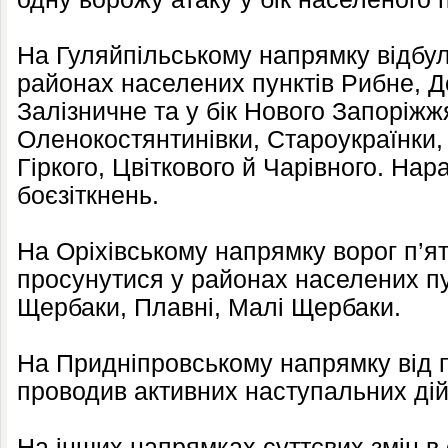
На Гуляйпільському напрямку відбул
районах населених пунктів Рибне, Д
Залізничне та у бік Нового Запоріжж
Оленокостянтинівки, Староукраїнки,
Гіркого, Цвіткового й Чарівного. Нара
боєзіткнень.
На Оріхівському напрямку ворог п’ят
просунутися у районах населених пу
Щербаки, Плавні, Малі Щербаки.
На Придніпровському напрямку від п
проводив активних наступальних дій
На інших напрямках суттєвих змін в 