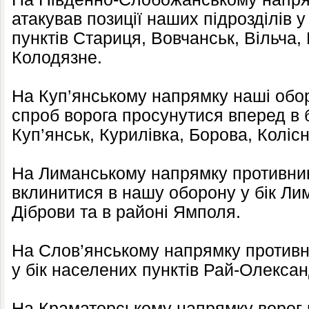
атакував позиції наших підрозділів 
пунктів Стариця, Вовчанськ, Вільча,
Колодязне.
На Куп’янському напрямку наші обор
спроб ворога просунутися вперед в б
Куп’янськ, Курилівка, Борова, Коліс
На Лиманському напрямку противник
вклинитися в нашу оборону у бік Ли
Діброви та в районі Ямполя.
На Слов’янському напрямку противни
у бік населених пунктів Рай-Олексан
На Краматорському напрямку ворог 