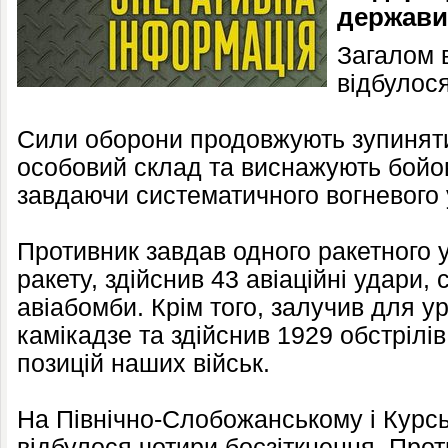
держави
Загалом в
відбулося
Сили оборони продовжують зупиняти
особовий склад та виснажують бойов
завдаючи систематичного вогневого
Противник завдав одного ракетного 
ракету, здійснив 43 авіаційні удари,
авіабомби. Крім того, залучив для 
камікадзе та здійснив 1929 обстрілів
позицій наших військ.
На Північно-Слобожанському і Курс
відбулося чотири боєзіткнення. Прот