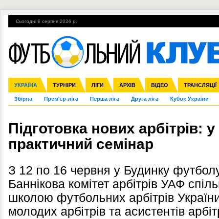
Сьогодні 8 серпня 2026 р.
Гарячі теми
УПЛ, 2-й тур
ВІЙНА
УПЛ-ПЕРЕХОДИ
УКРАЇНА
Ліга чемпіонів
Англія
ЧС-2014
Іспанія
ЄВРО-2016
ТУРНІРИ
Ліга Європи
Італія
Росія
ЛІГИ
Німеччина
Міжнародні
Кубок конфедерацій
АРХІВ
Франція
ВІДЕО
Ліга націй
Інші
ЧЄ-2015 (U-21
ТРАНСЛЯЦІЇ
Ліга конф
Збірна
Прем'єр-ліга
Перша ліга
Друга ліга
Кубок України
Підготовка нових арбітрів: у
практичний семінар
З 12 по 16 червня у Будинку футболу
Баннікова комітет арбітрів УАФ спіл
школою футбольних арбітрів Україн
молодих арбітрів та асистентів арбіт