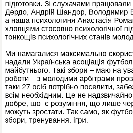
підготовки. Зі слухачами працювали 
Дердо, Андрій Шандор, Володимир В
а наша психологиня Анастасія Рома
хлопцями стосовно психологічної під
тонкощів психологічних станів моло
Ми намагалися максимально скорист
надали Українська асоціація футбол
майбутнього. Такі збори – маю на ува
роботи – з молодими арбітрами про
таки 27 осіб потрібно поселити, заб
всім необхідним. Це не надзвичайно 
добре, що є розуміння, що лише чер
можуть зростати. Так само, як футбо
збори, тренування, ігри.