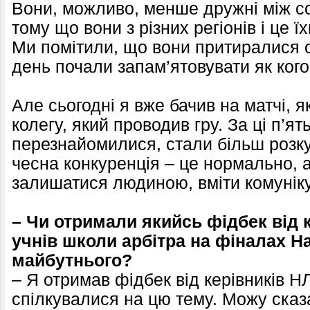
Вони, можливо, менше дружні між со
тому що вони з різних регіонів і це ї
Ми помітили, що вони притиралися о
день почали запам’ятовувати як кого
Але сьогодні я вже бачив на матчі, 
колегу, який проводив гру. За ці п’ят
перезнайомилися, стали більш розку
чесна конкуренція – це нормально, 
залишатися людиною, вміти комунікув
– Чи отримали якийсь фідбек від
учнів школи арбітра на фіналах На
майбутнього?
– Я отримав фідбек від керівників Н
спілкувалися на цю тему. Можу ска