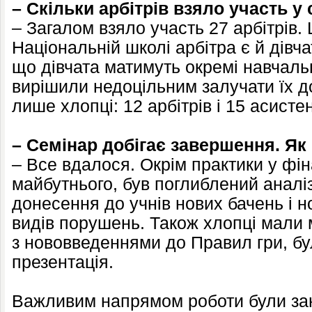
– Скільки арбітрів взяло участь у 
– Загалом взяло участь 27 арбітрів.
Національній школі арбітра є й дівча
що дівчата матимуть окремі навчаль
вирішили недоцільним залучати їх д
лише хлопці: 12 арбітрів і 15 асистен
– Семінар добігає завершення. Як
– Все вдалося. Окрім практики у фін
майбутнього, був поглиблений аналіз
донесення до учнів нових бачень і н
видів порушень. Також хлопці мали
з нововведеннями до Правил гри, бу
презентація.
Важливим напрямом роботи були зан