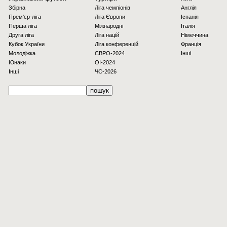
Збірна
Ліга чемпіонів
Англія
Прем'єр-ліга
Ліга Європи
Іспанія
Перша ліга
Міжнародні
Італія
Друга ліга
Ліга націй
Німеччина
Кубок України
Ліга конференцій
Франція
Молодіжка
ЄВРО-2024
Інші
Юнаки
OI-2024
Інші
ЧС-2026