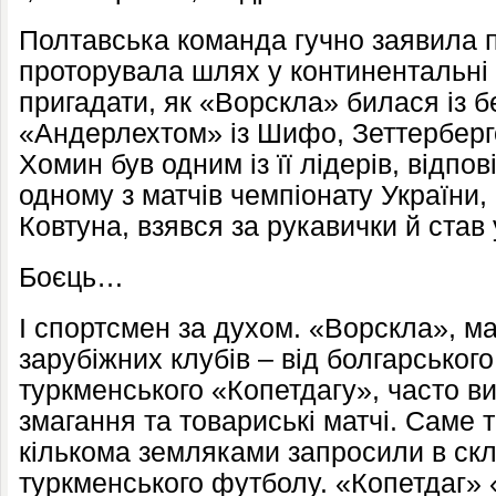
Полтавська команда гучно заявила п
проторувала шлях у континентальні 
пригадати, як «Ворскла» билася із б
«Андерлехтом» із Шифо, Зеттерберг
Хомин був одним із її лідерів, відпо
одному з матчів чемпіонату України,
Ковтуна, взявся за рукавички й став
Боєць…
І спортсмен за духом. «Ворскла», маю
зарубіжних клубів – від болгарськог
туркменського «Копетдагу», часто в
змагання та товариські матчі. Саме т
кількома земляками запросили в ск
туркменського футболу. «Копетдаг» 