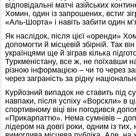
відповідальні матчі азійських контин
Хомин, один із запрошених, встиг зіг
«Аль-Шорта» і навіть забити один м’я
Як наслідок, після цієї «оренди» Х
допомогти й місцевій збірній. Так він
українцями ще й зіграв кілька підгот
Туркменістану, все ж, не поїхавши на
різною інформацією – чи то через зай
через заграність за рідну націонал
Курйозний випадок не ставить під с
навпаки, після успіху «Ворскли» в 
спортивному віці він погодився допо
«Прикарпаттю». Нема сумнівів – допо
лідером на довгі роки, одним із тих,
вимоглива місцева публіка. Але, на