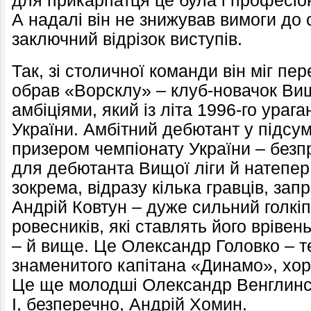
для прикарпатця це була і професіо
А надалі він не знижував вимоги до с
заключний відрізок виступів.
Так, зі столичної команди він міг пер
обрав «Ворсклу» – клуб-новачок Вищ
амбіціями, який із літа 1996-го ура
України. Амбітний дебютант у підсу
призером чемпіонату України – без
для дебютанта Вищої ліги й натепер
зокрема, відразу кілька гравців, за
Андрій Ковтун – дуже сильний голкі
ровесників, які ставлять його врівен
– й вище. Це Олександр Головко – 
знаменитого капітана «Динамо», хо
Це ще молодші Олександр Венглинсь
І, безперечно, Андрій Хомин.