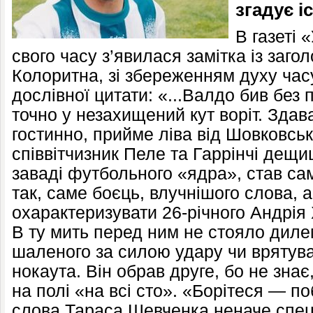
згадує і
В газеті 
свого часу з’явилася замітка із заго
Колоритна, зі збереженням духу часу
дослівної цитати: «...Валдо бив без
точно у незахищений кут воріт. Здав
гостинно, прийме ліва від Шовковськ
співвітчизник Пеле та Гаррінчі дещ
заваді футбольного «ядра», став са
так, саме боєць, влучнішого слова, 
охарактеризувати 26-річного Андрія 
В ту мить перед ним не стояло диле
шаленого за силою удару чи врятув
нокаута. Він обрав друге, бо не зна
на полі «на всі сто». «Борітеся — п
слова Тараса Шевченка неначе спец