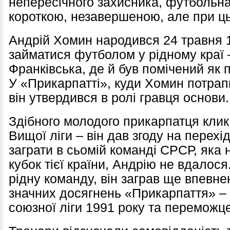
непересічного захисника, футбольна
короткою, незавершеною, але при ц
Андрій Хомин народився 24 травня 
займатися футболом у рідному краї
Франківська, де й був помічений як 
У «Прикарпатті», куди Хомин потрапи
він утвердився в ролі гравця основи.
Здібного молодого прикарпатця клика
Вищої ліги – він дав згоду на перехі
заграти в сьомій команді СРСР, яка 
кубок тієї країни, Андрію не вдалос
рідну команду, він заграв ще впевне
значних досягнень «Прикарпаття» – 
союзної ліги 1991 року та переможце