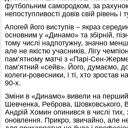
футбольним самородком, за рахунок
непоступливості довів свій рівень і т
Апогей його виступів – якраз середи
основним у «Динамо» та збірній, піз
тому числі надпотужну, значно менш 
але не якістю учасників, Лігу чемпі
пам’ятному матчі з «Парі-Сен-Жерм
пам’ятний «сейв». Його, думаємо, до
колеги-ровесники, і ті, хто зростав 
90-х.
Зміни в «Динамо» вивели на перший
Шевченка, Реброва, Шовковського,
Андрій Хомин опинився в числі тих,
оновлення. Прикро, звичайно, але н