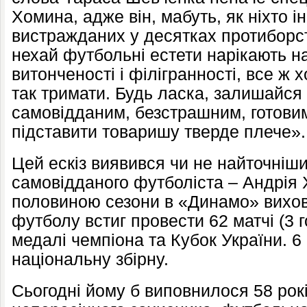
Хомина, адже він, мабуть, як ніхто і
вистражданих у десятках протиборств 
нехай футбольні естети нарікають на 
витонченості і філігранності, все ж 
так тримати. Будь ласка, залишайся 
самовідданим, безстрашним, готови
підставити товаришу тверде плече».
Цей ескіз виявився чи не найточніш
самовідданого футболіста – Андрія 
половиною сезони в «Динамо» вихов
футболу встиг провести 62 матчі (3 г
медалі чемпіона та Кубок України. 6 
національну збірну.
Сьогодні йому б виповнилося 58 рок