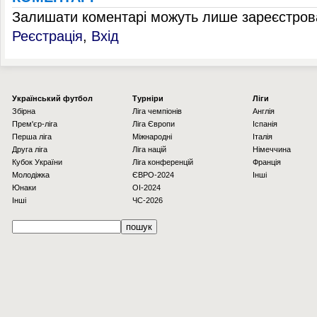
Залишати коментарі можуть лише зареєстрова
Реєстрація
,
Вхід
Українcький футбол
Турніри
Ліги
Збірна
Ліга чемпіонів
Англія
Прем'єр-ліга
Ліга Європи
Іспанія
Перша ліга
Міжнародні
Італія
Друга ліга
Ліга націй
Німеччина
Кубок України
Ліга конференцій
Франція
Молодіжка
ЄВРО-2024
Інші
Юнаки
OI-2024
Інші
ЧС-2026