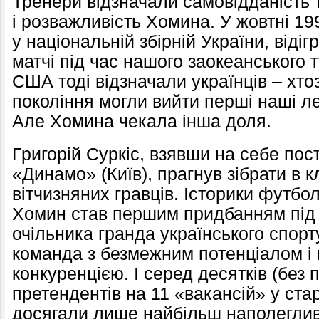
Тренери відзначали самовідданість т
і розважливість Хомина. У жовтні 1
у національній збірній України, віді
матчі під час нашого заокеанського т
США тоді відзначали українців – хто
покоління могли вийти перші наші л
Але Хомина чекала інша доля.
Григорій Суркіс, взявши на себе по
«Динамо» (Київ), прагнув зібрати в 
вітчизняних гравців. Історики футб
Хомин став першим придбанням під 
очільника гранда українського спорт
команда з безмежним потенціалом і
конкуренцією. І серед десятків (без
претендентів на 11 «вакансій» у ста
досягали лише найбільш наполегливі.