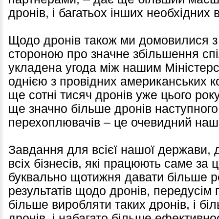
дронів, і багатьох інших необхідних в
Щодо дронів також ми домовилися 
стороною про значне збільшення спі
укладена угода між нашим Міністерс
однією з провідних американських ко
ще сотні тисяч дронів уже цього рок
ще значно більше дронів наступного 
перехоплювачів – це очевидний наш 
Завдання для всієї нашої держави, 
всіх бізнесів, які працюють саме за
буквально щотижня давати більше ре
результатів щодо дронів, передусім 
більше виробляти таких дронів, і бі
дронів, і набагато більше ефективнос