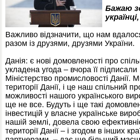
Бажаю з
українці,
Важливо відзначити, що нам вдалос
разом із друзями, друзями України.
Данія: є нові домовленості про спіл
укладена угода – вчора її підписали
Міністерство промисловості Данії. 
території Данії, і це наш спільний пр
можливості нашого українського вир
ще не все. Будуть і ще такі домовле
інвестицій у власне українське вироб
нашій землі, довела свою ефективні
території Данії – і згодом в інших кр
партнерами, – дає ще більший масшт