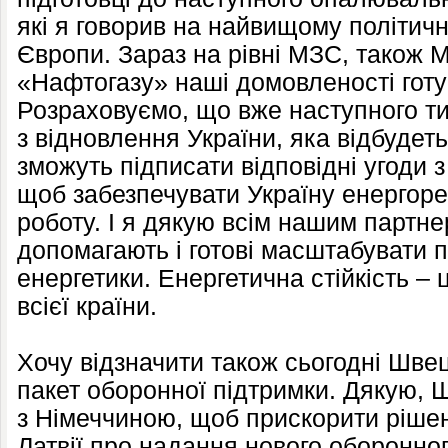
які я говорив на найвищому політичн
Європи. Зараз на рівні МЗС, також М
«Нафтогазу» наші домовленості готую
Розраховуємо, що вже наступного т
з відновлення України, яка відбудеть
зможуть підписати відповідні угоди
щоб забезпечувати Україну енерго
роботу. І я дякую всім нашим партне
допомагають і готові масштабувати п
енергетики. Енергетична стійкість – 
всієї країни.
Хочу відзначити також сьогодні Шве
пакет оборонної підтримки. Дякую, 
з Німеччиною, щоб прискорити ріш
Латвії про надання нового оборонног