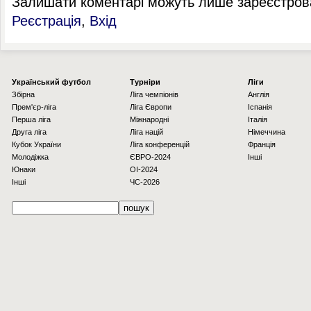
Залишати коментарі можуть лише зареєстрова
Реєстрація
,
Вхід
Українcький футбол
Турніри
Ліги
Збірна
Ліга чемпіонів
Англія
Прем'єр-ліга
Ліга Європи
Іспанія
Перша ліга
Міжнародні
Італія
Друга ліга
Ліга націй
Німеччина
Кубок України
Ліга конференцій
Франція
Молодіжка
ЄВРО-2024
Інші
Юнаки
OI-2024
Інші
ЧС-2026