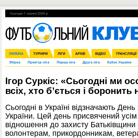
Сьогодні 7 серпня 2026 р.
Гарячі теми
УПЛ, 1-й тур
ВІЙНА
УПЛ-ПЕРЕХОДИ
УКРАЇНА
Ліга чемпіонів
Англія
ЧС-2014
Іспанія
ЄВРО-2016
ТУРНІРИ
Ліга Європи
Італія
Росія
ЛІГИ
Німеччина
Міжнародні
Кубок конфедерацій
АРХІВ
Франція
ВІДЕО
Ліга націй
Інші
ЧЄ-2015 (U-21
ТРАНСЛЯЦІЇ
Ліга конф
Збірна
Прем'єр-ліга
Перша ліга
Друга ліга
Кубок України
Ігор Суркіс: «Сьогодні ми 
всіх, хто б’ється і боронит
Сьогодні в Україні відзначають День 
України. Цей день присвячений усім 
відношення до захисту Батьківщини
волонтерам, прикордонникам, ветера