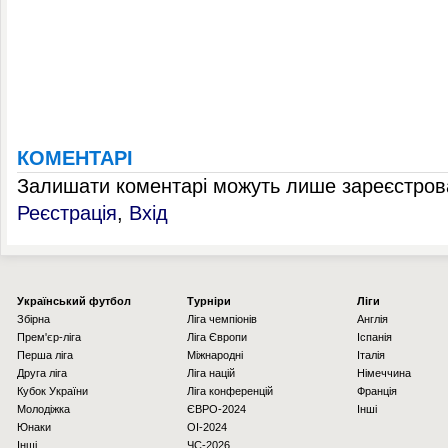
КОМЕНТАРІ
Залишати коментарі можуть лише зареєстрова
Реєстрація
,
Вхід
Українcький футбол
Турніри
Ліги
Збірна
Ліга чемпіонів
Англія
Прем'єр-ліга
Ліга Європи
Іспанія
Перша ліга
Міжнародні
Італія
Друга ліга
Ліга націй
Німеччина
Кубок України
Ліга конференцій
Франція
Молодіжка
ЄВРО-2024
Інші
Юнаки
OI-2024
Інші
ЧС-2026