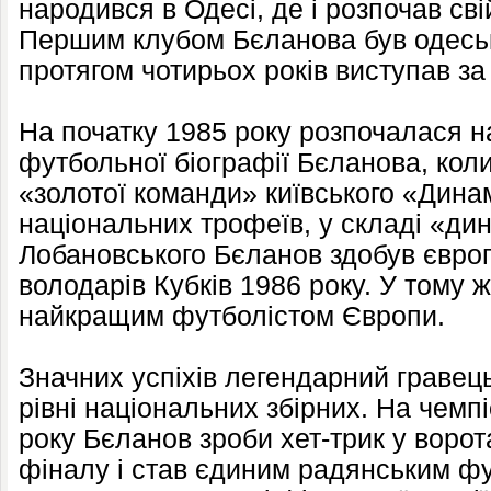
народився в Одесі, де і розпочав св
Першим клубом Бєланова був одеськи
протягом чотирьох років виступав з
На початку 1985 року розпочалася н
футбольної біографії Бєланова, коли
«золотої команди» київського «Динам
національних трофеїв, у складі «д
Лобановського Бєланов здобув євро
володарів Кубків 1986 року. У тому ж
найкращим футболістом Європи.
Значних успіхів легендарний гравец
рівні національних збірних. На чемпі
року Бєланов зроби хет-трик у ворота 
фіналу і став єдиним радянським фу