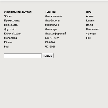
Українcький футбол
Турніри
Ліги
Збірна
Ліга чемпіонів
Англія
Прем'єр-ліга
Ліга Європи
Іспанія
Перша ліга
Міжнародні
Італія
Друга ліга
Ліга націй
Німеччина
Кубок України
Ліга конференцій
Франція
Молодіжка
ЄВРО-2024
Інші
Юнаки
OI-2024
Інші
ЧС-2026