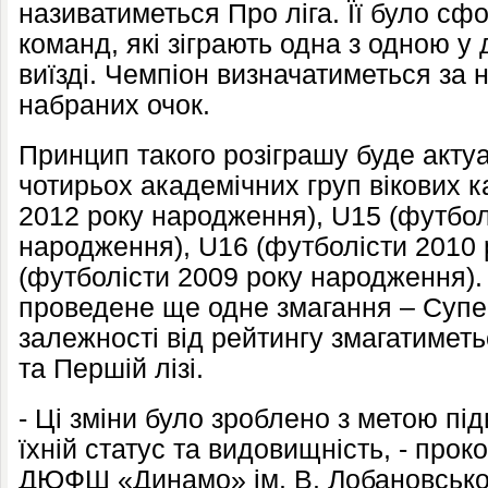
називатиметься Про ліга. Її було с
команд, які зіграють одна з одною у 
виїзді. Чемпіон визначатиметься за 
набраних очок.
Принцип такого розіграшу буде акту
чотирьох академічних груп вікових к
2012 року народження), U15 (футбол
народження), U16 (футболісти 2010 
(футболісти 2009 року народження). 
проведене ще одне змагання – Супе
залежності від рейтингу змагатиметьс
та Першій лізі.
- Ці зміни було зроблено з метою пі
їхній статус та видовищність, - про
ДЮФШ «Динамо» ім. В. Лобановськ