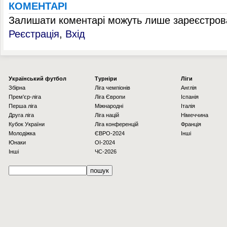
КОМЕНТАРІ
Залишати коментарі можуть лише зареєстрова
Реєстрація
,
Вхід
Українcький футбол
Турніри
Ліги
Збірна
Ліга чемпіонів
Англія
Прем'єр-ліга
Ліга Європи
Іспанія
Перша ліга
Міжнародні
Італія
Друга ліга
Ліга націй
Німеччина
Кубок України
Ліга конференцій
Франція
Молодіжка
ЄВРО-2024
Інші
Юнаки
OI-2024
Інші
ЧС-2026