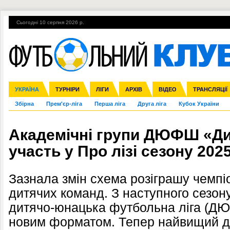
Сьогодні 10 серпня 2026 р.
Гарячі теми
УПЛ, 2-й тур
ВІЙНА
УПЛ-ПЕРЕХОДИ
УКРАЇНА
Ліга чемпіонів
Англія
ЧС-2014
Іспанія
ЄВРО-2016
ТУРНІРИ
Ліга Європи
Італія
Росія
ЛІГИ
Німеччина
Міжнародні
Кубок конфедерацій
АРХІВ
Франція
ВІДЕО
Ліга націй
Інші
ЧЄ-2015 (U-21
ТРАНСЛЯЦІЇ
Ліга конф
Збірна
Прем'єр-ліга
Перша ліга
Друга ліга
Кубок України
Академічні групи ДЮФШ «Ди
участь у Про лізі сезону 202
Зазнала змін схема розіграшу чемпі
дитячих команд. З наступного сезону
дитячо-юнацька футбольна ліга (ДЮФ
новим форматом. Тепер найвищий д