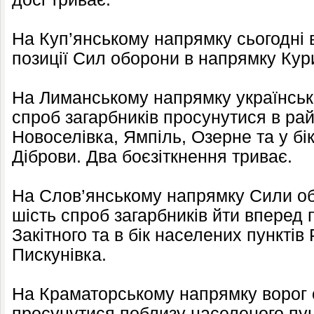
На Куп’янському напрямку сьогодні 
позиції Сил оборони в напрямку Кур
На Лиманському напрямку українські
спроб загарбників просунутися в ра
Новоселівка, Ямпіль, Озерне та у бі
Діброви. Два боєзіткнення триває.
На Слов’янському напрямку Сили о
шість спроб загарбників йти вперед 
Закітного та в бік населених пунктів
Пискунівка.
На Краматорському напрямку ворог 
просунутися поблизу населеного пун