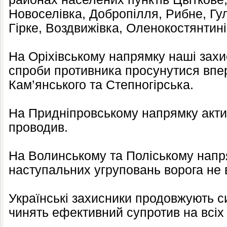
Новоселівка, Добропілля, Рибне, Гул
Гірке, Воздвижівка, Оленокостянтині
На Оріхівському напрямку наші захи
спроби противника просунутися впе
Кам’янського та Степногірська.
На Придніпровському напрямку актив
проводив.
На Волинському та Поліському нап
наступальних угруповань ворога не 
Українські захисники продовжують 
чинять ефективний супротив на всіх