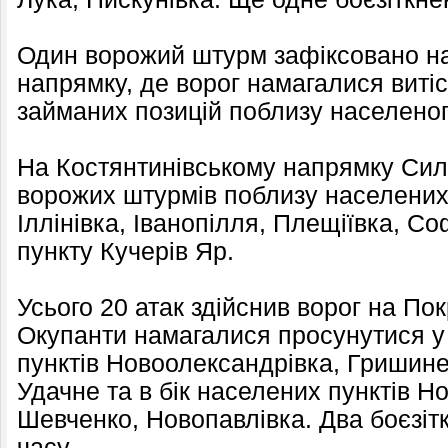
Один ворожий штурм зафіксовано н
напрямку, де ворог намагалися витіс
займаних позицій поблизу населеног
На Костянтинівському напрямку Сил
ворожих штурмів поблизу населених 
Іллінівка, Іванопілля, Плещіївка, Со
пункту Кучерів Яр.
Усього 20 атак здійснив ворог на По
Окупанти намагалися просунутися у
пунктів Новоолександрівка, Гришине
Удачне та в бік населених пунктів Н
Шевченко, Новопавлівка. Два боєзіт
часу.