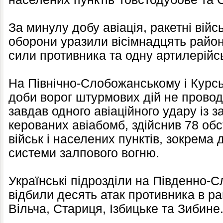
За минулу добу авіація, ракетні війс
оборони уразили вісімнадцять райо
сили противника та одну артилерійс
На Північно-Слобожанському і Курс
доби ворог штурмових дій не провод
завдав одного авіаційного удару із 
керованих авіабомб, здійснив 78 обс
військ і населених пунктів, зокрема 
системи залпового вогню.
Українські підрозділи на Південно
відбили десять атак противника в р
Вільча, Стариця, Ізбицьке та Зибине