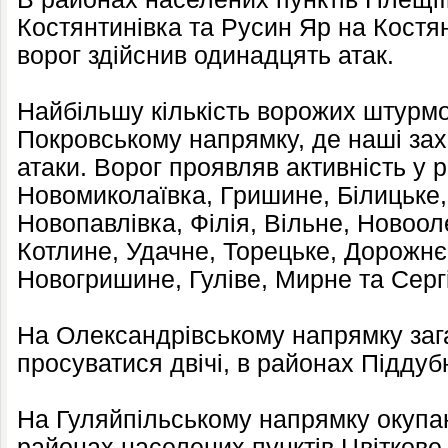
Костянтинівка та Русин Яр на Костя
ворог здійснив одинадцять атак.
Найбільшу кількість ворожих штурмо
Покровському напрямку, де наші за
атаки. Ворог проявляв активність у 
Новомиколаївка, Гришине, Білицьке,
Новопавлівка, Філія, Вільне, Новоо
Котлине, Удачне, Торецьке, Дорожнє
Новогришине, Гуліве, Мирне та Сергі
На Олександрівському напрямку заг
просуватися двічі, в районах Піддуб
На Гуляйпільському напрямку окупан
районах населених пунктів Цвіткове