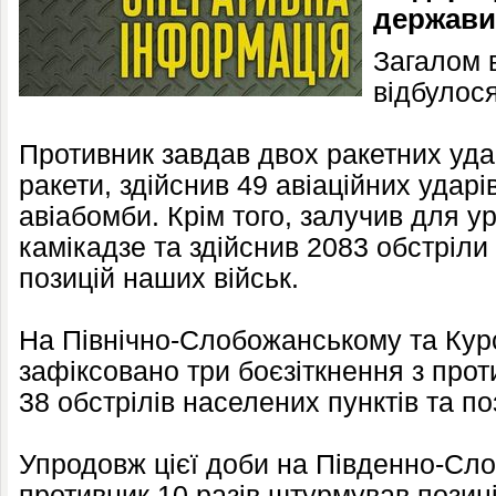
держави
Загалом в
відбулося
Противник завдав двох ракетних уда
ракети, здійснив 49 авіаційних ударі
авіабомби. Крім того, залучив для у
камікадзе та здійснив 2083 обстріли 
позицій наших військ.
На Північно-Слобожанському та Ку
зафіксовано три боєзіткнення з прот
38 обстрілів населених пунктів та по
Упродовж цієї доби на Південно-Сл
противник 10 разів штурмував позиці