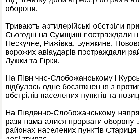
оборони.
Тривають артилерійські обстріли пр
Сьогодні на Сумщині постраждали н
Нескучне, Рижівка, Бунякине, Новов
ворожих авіаударів постраждали ра
Лужки та Гірки.
На Північно-Слобожанському і Курс
відбулось одне боєзіткнення з проти
обстрілів населених пунктів та позиц
На Південно-Слобожанському напря
рази намагалися прорвати оборону в
районах населених пунктів Стариця 
досі триває.