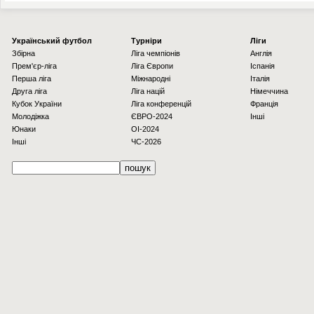
Українcький футбол
Турніри
Ліги
Збірна
Ліга чемпіонів
Англія
Прем'єр-ліга
Ліга Європи
Іспанія
Перша ліга
Міжнародні
Італія
Друга ліга
Ліга націй
Німеччина
Кубок України
Ліга конференцій
Франція
Молодіжка
ЄВРО-2024
Інші
Юнаки
OI-2024
Інші
ЧС-2026