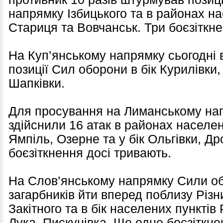
напрямку Ізбицького та в районах н
Стариця та Вовчанськ. Три боєзіткн
На Куп’янському напрямку сьогодні в
позиції Сил оборони в бік Курилівки
Шапківки.
Для просування на Лиманському на
здійснили 16 атак в районах населен
Ямпіль, Озерне та у бік Ольгівки, Д
боєзіткнення досі тривають.
На Слов’янському напрямку Сили о
загарбників йти вперед поблизу Різни
Закітного та в бік населених пункті
Лука, Пискунівка. Ще одне боєзіткне