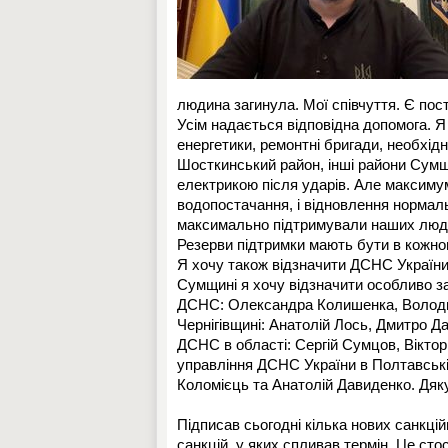
людина загинула. Мої співчуття. Є пост
Усім надається відповідна допомога. 
енергетики, ремонтні бригади, необхід
Шосткинський район, інші райони Сумщи
електрикою після ударів. Але максиму
водопостачання, і відновлення нормальн
максимально підтримували наших людей, 
Резерви підтримки мають бути в кожном
Я хочу також відзначити ДСНС України 
Сумщині я хочу відзначити особливо з
ДСНС: Олександра Колишенка, Володим
Чернігівщині: Анатолій Лось, Дмитро Д
ДСНС в області: Сергій Сумцов, Віктор
управління ДСНС України в Полтавські
Коломієць та Анатолій Давиденко. Дяку
Підписав сьогодні кілька нових санкці
санкцій, у яких спливав термін. Це стос