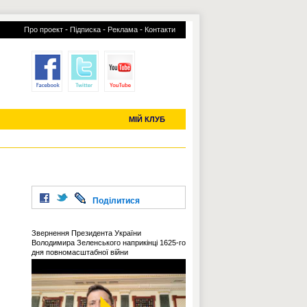
-
-
-
Про проект
Підписка
Реклама
Контакти
отий КЛУБ
УСІ ТРАНСФЕРИ
С-2019 (U-20)
ЧС-2022
МІЙ КЛУБ
Поділитися
Звернення Президента України
Володимира Зеленського наприкінці 1625-го
дня повномасштабної війни