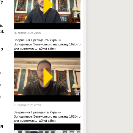
ту
ь,
и.
06 серпня 2026 21:00
Звернення Президента України
,
Володимира Зеленського наприкінці 1620-го
 з
дня повномасштабної війни
х.
я
и
01 серпня 2026 22:10
Звернення Президента України
Володимира Зеленського наприкінці 1618-го
дня повномасштабної війни
ня