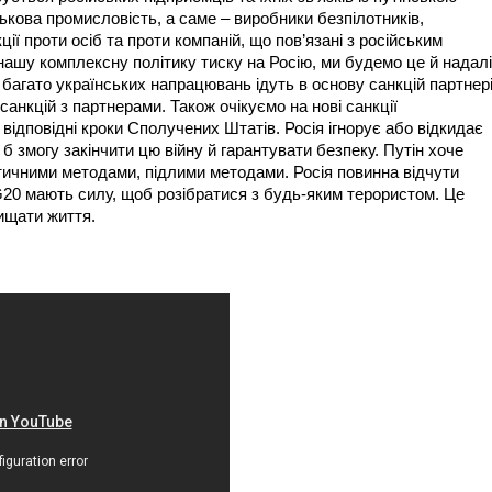
ськова промисловість, а саме – виробники безпілотників,
ії проти осіб та проти компаній, що пов’язані з російським
шу комплексну політику тиску на Росію, ми будемо це й надалі
багато українських напрацювань ідуть в основу санкцій партнері
анкцій з партнерами. Також очікуємо на нові санкції
відповідні кроки Сполучених Штатів. Росія ігнорує або відкидає
б змогу закінчити цю війну й гарантувати безпеку. Путін хоче
стичними методами, підлими методами. Росія повинна відчути
 G20 мають силу, щоб розібратися з будь-яким терористом. Це
ищати життя.