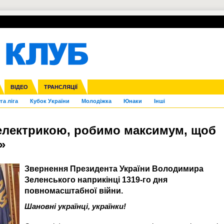
УПЛ-ПЕРЕХОДИ
СКРИЖАЛІ
ЄВРОКУБКИ
Зол
нфедерацій
Франція
ВІДЕО
Ліга націй
Інші
ЧЄ-2015 (U-21)
ТРАНСЛЯЦІЇ
Ліга конференцій
Копа Америка
ЄВРО-2024
ЧС-2018
OI-2024
ЄВРО-2020
ЧС-2026
Ч
га ліга
Кубок України
Молодіжка
Юнаки
Інші
 електрикою, робимо максимум, щоб
»
Звернення Президента України Володимира
Зеленського наприкінці 1319-го дня
повномасштабної війни.
Шановні українці, українки!