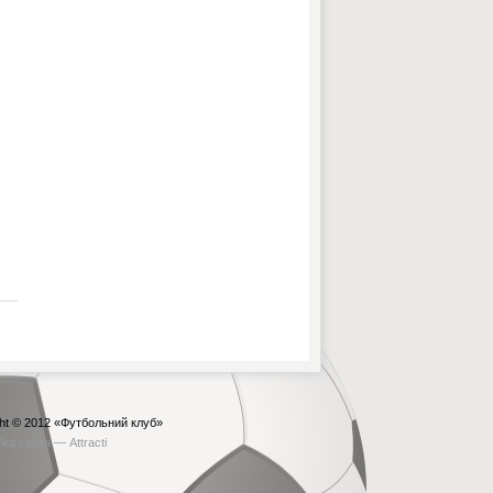
ht © 2012
«Футбольний клуб»
бка сайта —
Attracti