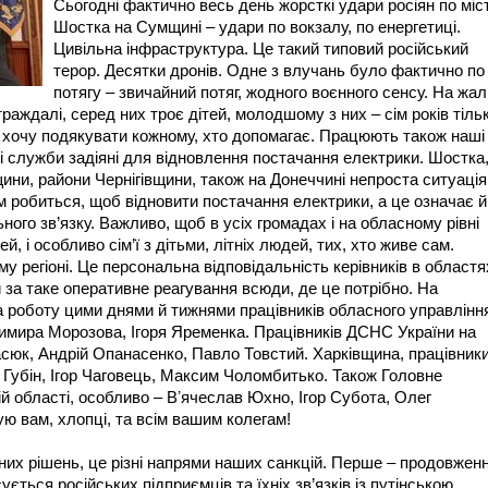
Сьогодні фактично весь день жорсткі удари росіян по міс
Шостка на Сумщині – удари по вокзалу, по енергетиці.
Цивільна інфраструктура. Це такий типовий російський
терор. Десятки дронів. Одне з влучань було фактично по
потягу – звичайний потяг, жодного воєнного сенсу. На жал
раждалі, серед них троє дітей, молодшому з них – сім років тільк
Я хочу подякувати кожному, хто допомагає. Працюють також наші
ні служби задіяні для відновлення постачання електрики. Шостка
ни, райони Чернігівщини, також на Донеччині непроста ситуація
м робиться, щоб відновити постачання електрики, а це означає й
ого зв’язку. Важливо, щоб в усіх громадах і на обласному рівні
і особливо сім’ї з дітьми, літніх людей, тих, хто живе сам.
у регіоні. Це персональна відповідальність керівників в областя
за таке оперативне реагування всюди, де це потрібно. На
а роботу цими днями й тижнями працівників обласного управлінн
ира Морозова, Ігоря Яременка. Працівників ДСНС України на
асюк, Андрій Опанасенко, Павло Товстий. Харківщина, працівник
 Губін, Ігор Чаговець, Максим Чоломбитько. Також Головне
й області, особливо – Вʼячеслав Юхно, Ігор Субота, Олег
ю вам, хлопці, та всім вашим колегам!
йних рішень, це різні напрями наших санкцій. Перше – продовжен
ується російських підприємців та їхніх зв’язків із путінською