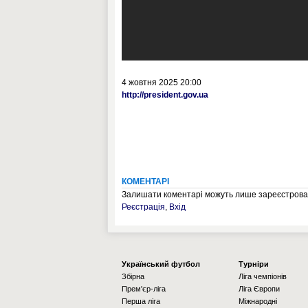
4 жовтня 2025 20:00
http://president.gov.ua
КОМЕНТАРІ
Залишати коментарі можуть лише зареєстрован
Реєстрація
,
Вхід
Українcький футбол
Турніри
Збірна
Ліга чемпіонів
Прем'єр-ліга
Ліга Європи
Перша ліга
Міжнародні