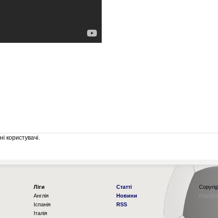
і користувачі.
Ліги
Статті
Copyrig
Англія
Новини
Рорзро
Іспанія
RSS
Італія