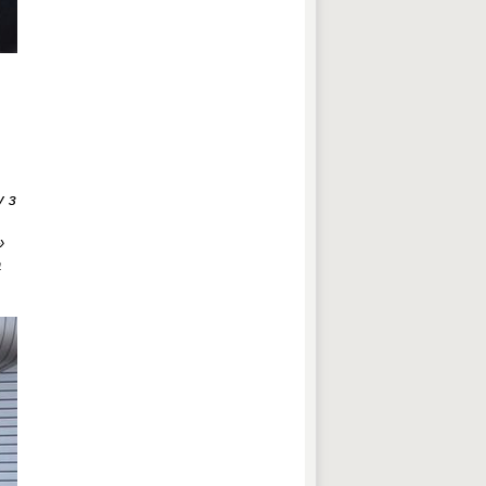
у з
»
а