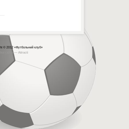
ht © 2012
«Футбольний клуб»
бка сайта —
Attracti