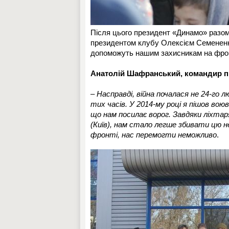
Після цього президент «Динамо» разом
президентом клубу Олексієм Семененк
допоможуть нашим захисникам на фрон
Анатолій Шафранський, командир пі
–
Насправді, війна почалася не 24-го л
тих часів. У 2014-му році я пішов вою
що нам посилає ворог. Завдяки ліхта
(Київ), нам стало легше збивати цю 
фронті, нас перемогти неможливо
.