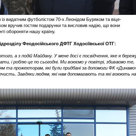
 із видатним футболістом 70-х Леонідом Буряком та віце-
ом вручив гостям подарунки та висловив надію, що вони
ті обороняти нашу країну.
дрозділу Феодосійського ДФТГ Ходосіївської ОТГ:
ютого, а з подій Майдану. У мене досі є посвідчення, яке я береж
вати, і роблю це по сьогодні. Ми воюємо у повітрі, збиваємо те,
рям та прожекторам, які були придбані за допомоги ФК «Динамо
нечисть. Завдяки людям, які нам допомагають та які воюють н