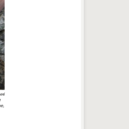
чні
м
е,