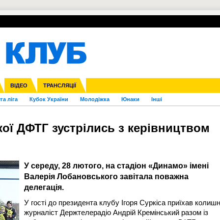
УПЛ-ПЕРЕХОДИ
СКРИЖАЛІ
ЄВРОКУБКИ
Зол
нфедерацій
Франція
ВІДЕО
Ліга націй
Інші
ЧЄ-2015 (U-21)
ТРАНСЛЯЦІЇ
Ліга конференцій
Копа Америка
ЄВРО-2024
ЧС-2018
OI-2024
ЄВРО-2020
ЧС-2026
Ч
га ліга
Кубок України
Молодіжка
Юнаки
Інші
кої ДФТГ зустрілись з керівництвом
У середу, 28 лютого, на стадіон «Динамо» імені
Валерія Лобановського завітала поважна
делегація.
У гості до президента клубу Ігоря Суркіса приїхав колишн
журналіст Держтелерадіо Андрій Кремінський разом із