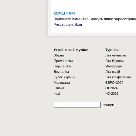
КОМЕНТАРІ
Залишати коментарі можуть лише зареєстрован
Реєстрація
,
Вхід
Українcький футбол
Турніри
Збірна
Ліга чемпіонів
Прем'єр-ліга
Ліга Європи
Перша ліга
Міжнародні
Друга ліга
Ліга націй
Кубок України
Ліга конференцій
Молодіжка
ЄВРО-2024
Юнаки
OI-2024
Інші
ЧС-2026