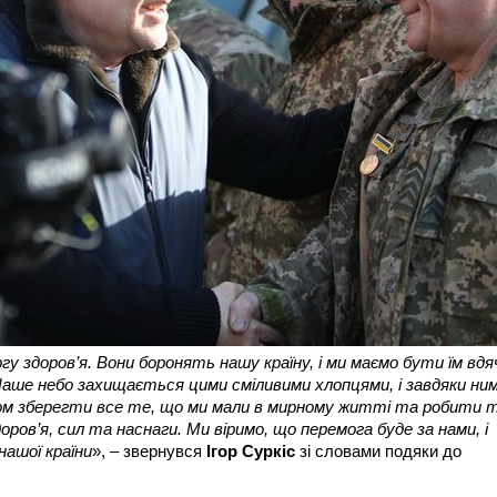
у здоров’я. Вони боронять нашу країну, і ми маємо бути їм вдя
Наше небо захищається цими сміливими хлопцями, і завдяки ни
м зберегти все те, що ми мали в мирному житті та робити т
оров’я, сил та наснаги. Ми віримо, що перемога буде за нами, і
нашої країни
», – звернувся
Ігор Суркіс
зі словами подяки до