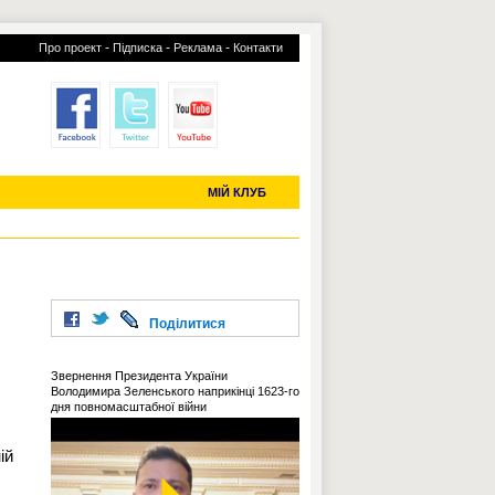
-
-
-
Про проект
Підписка
Реклама
Контакти
отий КЛУБ
УСІ ТРАНСФЕРИ
С-2019 (U-20)
ЧС-2022
МІЙ КЛУБ
Поділитися
Звернення Президента України
Володимира Зеленського наприкінці 1623-го
дня повномасштабної війни
ій