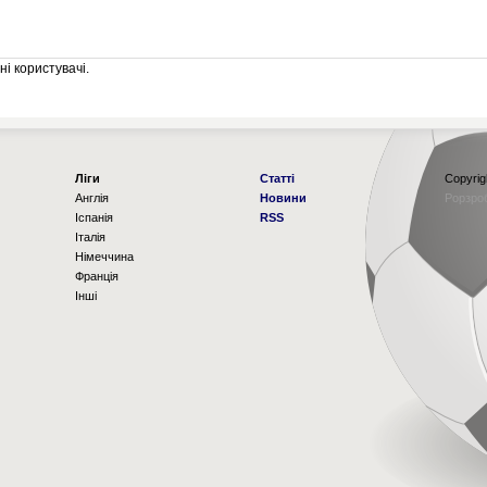
і користувачі.
Ліги
Статті
Copyrig
Англія
Новини
Рорзро
Іспанія
RSS
Італія
Німеччина
Франція
Інші