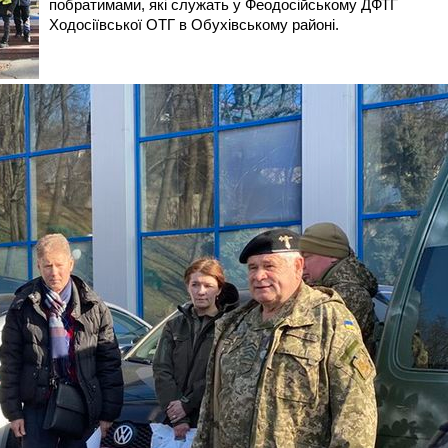
побратимами, які служать у Феодосійському ДФТГ
Ходосіївської ОТГ в Обухівському районі.