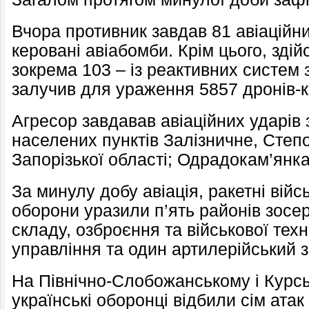
Вчора противник завдав 81 авіаційни
керовані авіабомби. Крім цього, здій
зокрема 103 – із реактивних систем 
залучив для ураження 5857 дронів-к
Агресор завдавав авіаційних ударів
населених пунктів Залізничне, Степ
Запорізької області; Одрадокам’янка
За минулу добу авіація, ракетні війс
оборони уразили п’ять районів зос
складу, озброєння та військової техн
управління та один артилерійський з
На Північно-Слобожанському і Курс
українські оборонці відбили сім атак