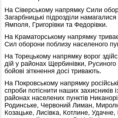
На Сіверському напрямку Сили оборо
Загарбницькі підрозділи намагалися
Ямполя, Григорівки та Федорівки.
На Краматорському напрямку триває
Сил оборони поблизу населеного пу
На Торецькому напрямку ворог здій
дій у районах Щербинівки, Русиного
бойові зіткнення досі тривають.
На Покровському напрямку російські
спроби потіснити наших захисників і
районах населених пунктів Никанорі
Родинське, Червоний Лиман, Миролю
Козацьке, Лисівка, Котлине, Удачне,