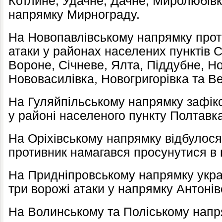
Котлине, Удачне, Дачне, Миролюбівка
напрямку Мирнограду.
На Новопавлівському напрямку прот
атаки у районах населених пунктів С
Вороне, Січневе, Ялта, Піддубне, Н
Нововасилівка, Новогригорівка та В
На Гуляйпільському напрямку зафік
у районі населеного пункту Полтавка
На Оріхівському напрямку відбулося
противник намагався просунутися в
На Придніпровському напрямку украї
три ворожі атаки у напрямку Антонів
На Волинському та Поліському нап