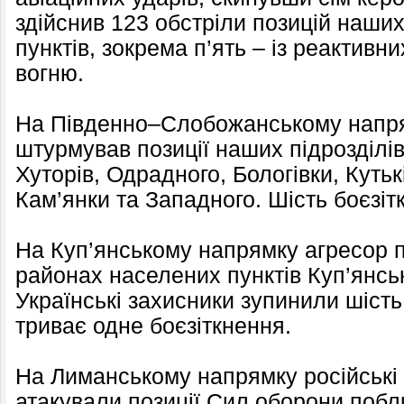
здійснив 123 обстріли позицій наших
пунктів, зокрема п’ять – із реактивн
вогню.
На Південно–Слобожанському напрям
штурмував позиції наших підрозділі
Хуторів, Одрадного, Бологівки, Куть
Кам’янки та Западного. Шість боєзіт
На Куп’янському напрямку агресор п
районах населених пунктів Куп’янсь
Українські захисники зупинили шість
триває одне боєзіткнення.
На Лиманському напрямку російські 
атакували позиції Сил оборони побл