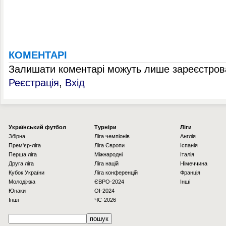
КОМЕНТАРІ
Залишати коментарі можуть лише зареєстрова
Реєстрація
,
Вхід
Українcький футбол
Турніри
Ліги
Збірна
Ліга чемпіонів
Англія
Прем'єр-ліга
Ліга Європи
Іспанія
Перша ліга
Міжнародні
Італія
Друга ліга
Ліга націй
Німеччина
Кубок України
Ліга конференцій
Франція
Молодіжка
ЄВРО-2024
Інші
Юнаки
OI-2024
Інші
ЧС-2026