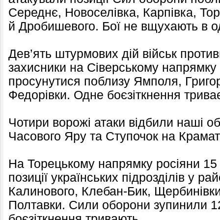
Середнє, Новоселівка, Карпівка, То
й Дробишевого. Бої не вщухають в од
Дев’ять штурмових дій військ против
захисники на Сіверському напрямку
просунутися поблизу Ямполя, Григор
Федорівки. Одне боєзіткнення трива
Чотири ворожі атаки відбили наші о
Часового Яру та Ступочок на Крама
На Торецькому напрямку росіяни 15 
позиції українських підрозділів у р
Калинового, Клебан-Бик, Щербинівки
Полтавки. Сили оборони зупинили 12
боєзіткнення тривають.