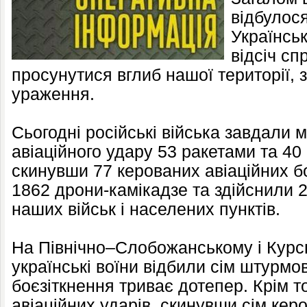
відбулося
Українсь
відсіч с
просунутися вглиб нашої території,
ураження.
Сьогодні російські війська завдали 
авіаційного удару 53 ракетами та 40 
скинувши 77 керованих авіаційних б
1862 дрони-камікадзе та здійснили 2
наших військ і населених пунктів.
На Північно–Слобожанському і Кур
українські воїни відбили сім штурмо
боєзіткнення триває дотепер. Крім т
авіаційних ударів, скинувши сім кер