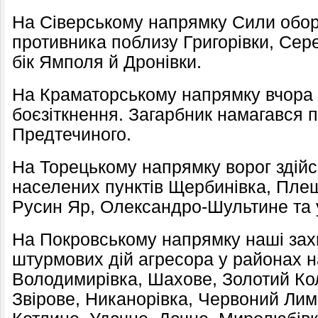
На Сіверському напрямку Сили обор
противника поблизу Григорівки, Сере
бік Ямполя й Дронівки.
На Краматорському напрямку вчора 
боєзіткнення. Загарбник намагався 
Предтечиного.
На Торецькому напрямку ворог здійс
населених пунктів Щербинівка, Плещ
Русин Яр, Олександро-Шультине та 
На Покровському напрямку наші зах
штурмових дій агресора у районах н
Володимирівка, Шахове, Золотий Ко
Звірове, Никанорівка, Червоний Лима