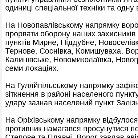
одиниці спеціальної техніки та одну
На Новопавлівському напрямку ворог
прорвати оборону наших захисників
пунктів Мирне, Піддубне, Новоселівк
Тернове, Соснівка, Комишуваха, Вор
Калинівське, Новомиколаївка, Новогр
семи локаціях.
На Гуляйпільському напрямку зафік
зіткнення в районі населеного пункт
удару зазнав населений пункт Заліз
На Оріхівському напрямку відбулося 
противник намагався просунутися по
Степове та Плавні. Ворог завдав аві