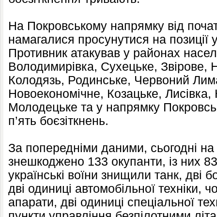
На Покровському напрямку від почат
намагалися просунутися на позиції у
Противник атакував у районах насел
Володимирівка, Сухецьке, Звірове, 
Колодязь, Родинське, Червоний Лим
Новоекономічне, Козацьке, Лисівка, 
Молодецьке та у напрямку Покровськ
п’ять боєзіткнень.
За попередніми даними, сьогодні на
знешкоджено 133 окупанти, із них 8
українські воїни знищили танк, дві 
дві одиниці автомобільної техніки, чо
апарати, дві одиниці спеціальної те
пункти управління безпілотними літ