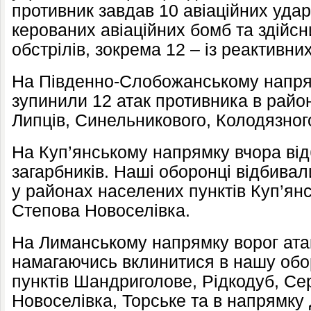
противник завдав 10 авіаційних удар
керованих авіаційних бомб та здійсн
обстрілів, зокрема 12 – із реактивни
На Південно-Слобожанському напря
зупинили 12 атак противника в район
Липців, Синельникового, Колодязного
На Куп’янському напрямку вчора від
загарбників. Наші оборонці відбивал
у районах населених пунктів Куп’янс
Степова Новоселівка.
На Лиманському напрямку ворог атак
намагаючись вклинитися в нашу обо
пунктів Шандриголове, Рідкодуб, Се
Новоселівка, Торське та в напрямку