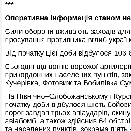
***
Оперативна інформація станом на 
Сили оборони вживають заходів дл
просування противника вглиб українс
Від початку цієї доби відбулося 106 
Сьогодні від вогню ворожої артилер
прикордонних населених пунктів, зо
Кучерівка, Фотовиж та Бобилівка Сум
На Північно–Слобожанському і Курс
початку доби відбулося шість бойових
ворог завдав трьох авіаударів, скин
авіабомб, а також здійснив 64 обстр
та населених пунктів, зокрема п’ять 