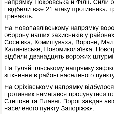
напрямку Покровська й Філії. Сили 
і відбили вже 21 атаку противника, т
тривають.
На Новопавлівському напрямку воро
оборону наших захисників у районах
Соснівка, Комишуваха, Вороне, Малі
Калинівське, Новомиколаївка, Новогр
відбили дванадцять ворожих штурмів
На Гуляйпільському напрямку зафік
зіткнення в районі населеного пункт
На Оріхівському напрямку відбулося 
противник намагався просунутися по
Степове та Плавні. Ворог завдав аві
населеного пункту Запоріжжя.