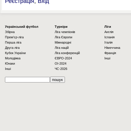
Реєстрація
,
Вхід
Українcький футбол
Турніри
Ліги
Збірна
Ліга чемпіонів
Англія
Прем'єр-ліга
Ліга Європи
Іспанія
Перша ліга
Міжнародні
Італія
Друга ліга
Ліга націй
Німеччина
Кубок України
Ліга конференцій
Франція
Молодіжка
ЄВРО-2024
Інші
Юнаки
OI-2024
Інші
ЧС-2026