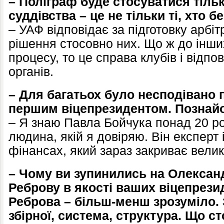
– Поліграф буде стосуватися тіль
суддівства – це не тільки ті, хто бе
– УАФ відповідає за підготовку арбі
рішення стосовно них. Що ж до інши
процесу, то це справа клубів і відп
органів.
– Для багатьох було несподівано 
першим віцепрезидентом. Познайо
– Я знаю Павла Бойчука понад 20 ро
людина, якій я довіряю. Він експерт і
фінансах, який зараз закриває велик
– Чому ви зупинились на Олександ
Реброву в якості ваших віцепрези
Реброва – більш-менш зрозуміло. 
збірної, система, структура. Що 