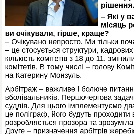
рішення
– Які у 
місяць р
ви очікували, гірше, краще?
– Очікувано непросто. Ми тільки по
– це стосується структури, кадрови
кількість комітетів з 18 до 11, змінил
комітетів. В тому числі – голову Комі
на Катерину Монзуль.
Арбітраж – важливе і болюче питання
вболівальників. Першочергова задач
суддів. Для цього імплементуємо д
це поліграф, його будуть проходити в
розробляється прозора та зрозуміла
Друге – призначення арбітрів жереб