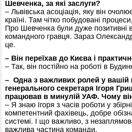
Шевченка, за які заслуги?
– Львівська асоціація, яку він очолю
країні. Там чітко побудовані процес
Про Шевченка були дуже позитивні ві
командного гравця. Зараз Олександ
це.
– Він переїхав до Києва і практич
– Так, він постійно на роботі в Буди
– Одна з важливих ролей у вашій 
генерального секретаря Ігоря Грищ
працював в минулій УАФ. Чому ві
– Я знаю Ігоря з часів роботи у збірн
компетентний фахівець, добре обізн
системі. І що важливо, з незаплямо
важлива частина команди.