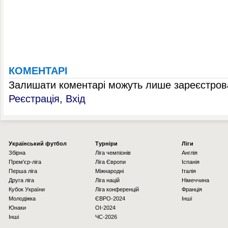
КОМЕНТАРІ
Залишати коментарі можуть лише зареєстрова
Реєстрація
,
Вхід
Українcький футбол
Турніри
Ліги
Збірна
Ліга чемпіонів
Англія
Прем'єр-ліга
Ліга Європи
Іспанія
Перша ліга
Міжнародні
Італія
Друга ліга
Ліга націй
Німеччина
Кубок України
Ліга конференцій
Франція
Молодіжка
ЄВРО-2024
Інші
Юнаки
OI-2024
Інші
ЧС-2026