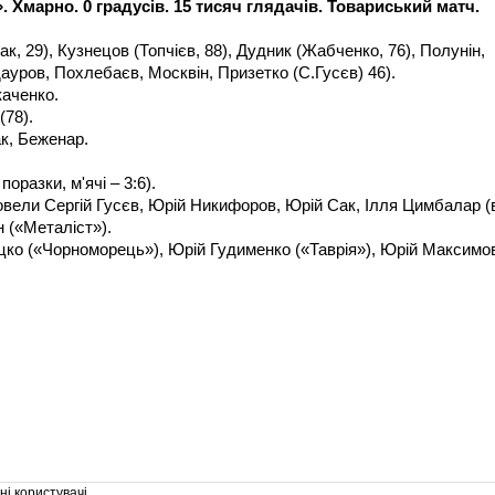
. Хмарно. 0 градусів. 15 тисяч глядачів. Товариський матч.
к, 29), Кузнецов (Топчієв, 88), Дудник (Жабченко, 76), Полунін,
ауров, Похлебаєв, Москвін, Призетко (С.Гусєв) 46).
каченко.
(78).
к, Беженар.
 поразки, м'ячі – 3:6).
овели Сергій Гусєв, Юрій Никифоров, Юрій Сак, Ілля Цимбалар (
 («Металіст»).
ецко («Чорноморець»), Юрій Гудименко («Таврія»), Юрій Максимо
і користувачі.