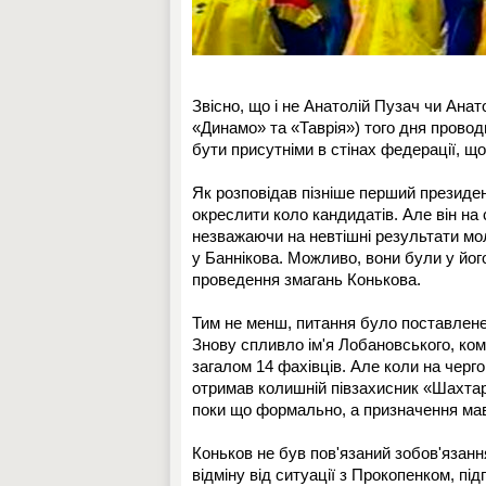
Звісно, що і не Анатолій Пузач чи Ана
«Динамо» та «Таврія») того дня проводи
бути присутніми в стінах федерації, щ
Як розповідав пізніше перший президе
окреслити коло кандидатів. Але він на 
незважаючи на невтішні результати мол
у Баннікова. Можливо, вони були у йог
проведення змагань Конькова.
Тим не менш, питання було поставлене,
Знову спливло ім'я Лобановського, ком
загалом 14 фахівців. Але коли на черг
отримав колишній півзахисник «Шахтар
поки що формально, а призначення мав
Коньков не був пов'язаний зобов'язан
відміну від ситуації з Прокопенком, пі