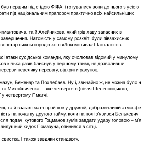
був першим під егідою ФІФА, і готувалися вони до нього з усією
брати під національним прапором практично всіх найсильніших
игмантовича, та й Алейникова, який грів лаву запасних в
завершення. Натомість у самому розквіті були півзахисник
а воротар нижньогородського «Локомотива» Шанталосов.
сі атаки сусідської команди, яку очолював відомий у минулому
ов кілька разів блиснув у першому таймі, не дозволивши
перерви невелику перевагу, відкрити рахунок.
мазун, Беженар та Похлебаєв. Ну і, звичайно ж, не можна було 
 та Михайличенка – вже четвертого (після Шелепницького,
 у четвертому її матчі.
иві, та й взагалі матч пройшов у дружній, доброзичливій атмосфе
ість на початку другого тайму, коли на полі з'явився Белькевич 
ісля подачі кутового Гоцманов зумів завдати удару головою – м'
чайдушний кидок Помазуна, опинився в сітці.
 свистка. І також завдяки стандарту.