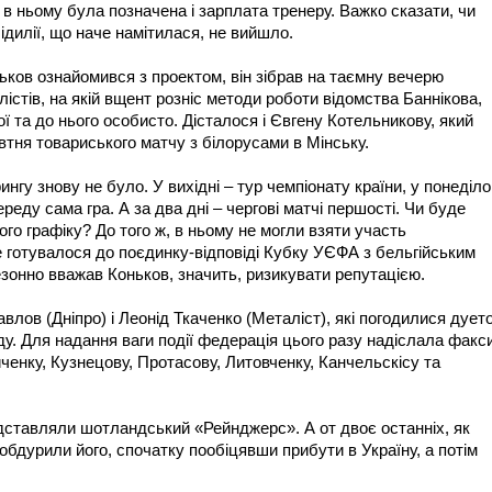
, в ньому була позначена і зарплата тренеру. Важко сказати, чи
ідилії, що наче намітилася, не вийшло.
ньков ознайомився з проектом, він зібрав на таємну вечерю
стів, на якій вщент розніс методи роботи відомства Баннікова,
ї та до нього особисто. Дісталося і Євгену Котельникову, який
втня товариського матчу з білорусами в Мінську.
ингу знову не було. У вихідні – тур чемпіонату країни, у понеділо
 середу сама гра. А за два дні – чергові матчі першості. Чи буде
ого графіку? До того ж, в ньому не могли взяти участь
е готувалося до поєдинку-відповіді Кубку УЄФА з бельгійським
езонно вважав Коньков, значить, ризикувати репутацією.
лов (Дніпро) і Леонід Ткаченко (Металіст), які погодилися дует
у. Для надання ваги події федерація цього разу надіслала факс
ченку, Кузнецову, Протасову, Литовченку, Канчельскісу та
едставляли шотландський «Рейнджерс». А от двоє останніх, як
обдурили його, спочатку пообіцявши прибути в Україну, а потім