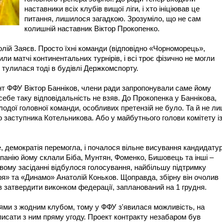
наставники всіх клубів вищої ліги, і хто ініціював це
питання, лишилося загадкою. Зрозуміло, що не сам
колишній наставник Віктор Прокопенко.
толій Заяєв. Просто їхні команди (відповідно «Чорноморець»,
ли матчі континентальних турнірів, і всі троє фізично не могли
о тулилася тоді в будівлі Держкомспорту.
нт ФФУ Віктор Банніков, члени ради запропонували саме йому
себе таку відповідальність не взяв. До Прокопенка у Баннікова,
одої головної команди, особливих претензій не було. Та й не л
о заступника Котельникова. Або у майбутнього голови комітету і
 демократія перемогла, і почалося вільне висування кандидатур
панію йому склали Біба, Мунтян, Фоменко, Бишовець та інші –
овому засіданні відбулося голосування, найбільшу підтримку
я» та «Динамо» Анатолій Коньков. Щоправда, збірну він очолив
 затвердити виконком федерації, запланований на 1 грудня.
нями з жодним клубом, тому у ФФУ з'явилася можливість, на
дписати з ним пряму угоду. Проект контракту незабаром був