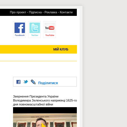
-
-
-
Про проект
Підписка
Реклама
Контакти
отий КЛУБ
УСІ ТРАНСФЕРИ
С-2019 (U-20)
ЧС-2022
МІЙ КЛУБ
Поділитися
Звернення Президента України
Володимира Зеленського наприкінці 1625-го
дня повномасштабної війни