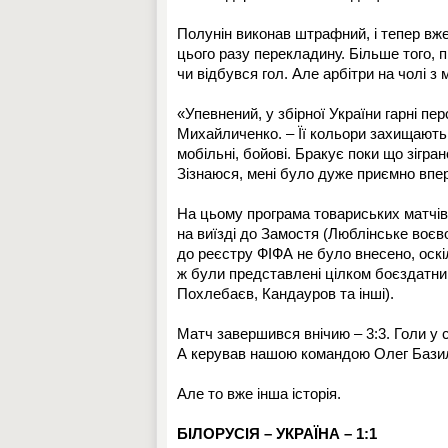
Полунін виконав штрафний, і тепер вже
цього разу перекладину. Більше того, пі
чи відбувся гол. Але арбітри на чолі з 
«Упевнений, у збірної України гарні пе
Михайличенко. – Її кольори захищають з
мобільні, бойові. Бракує поки що зігра
Зізнаюся, мені було дуже приємно вперш
На цьому програма товариських матчів
на виїзді до Замостя (Люблінське воєв
до реєстру ФІФА не було внесено, оскі
ж були представлені цілком боєздатни
Похлебаєв, Кандауров та інші).
Матч завершився внічию – 3:3. Голи у 
А керував нашою командою Олег Бази
Але то вже інша історія.
БІЛОРУСІЯ – УКРАЇНА – 1:1