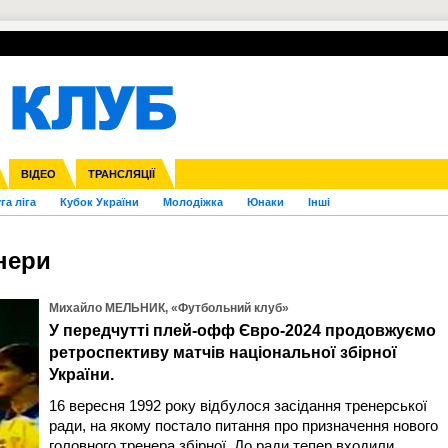
УПЛ-ПЕРЕХОДИ
СКРИЖАЛІ
ЄВРОКУБКИ
Зол
нфедерацій
Франція
ВІДЕО
Ліга націй
Інші
ЧЄ-2015 (U-21)
ТРАНСЛЯЦІЇ
Ліга конференцій
Копа Америка
ЄВРО-2024
ЧС-2018
OI-2024
ЄВРО-2020
ЧС-2026
Ч
га ліга
Кубок України
Молодіжка
Юнаки
Інші
нери
Михайло МЕЛЬНИК, «Футбольний клуб»
У передчутті плей-офф Євро-2024 продовжуємо
ретроспективу матчів національної збірної
України.
16 вересня 1992 року відбулося засідання тренерської
ради, на якому постало питання про призначення нового
головного тренера збірної. До ради тепер входили