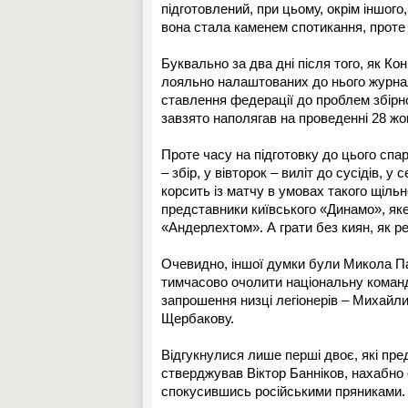
підготовлений, при цьому, окрім іншого
вона стала каменем спотикання, проте 
Буквально за два дні після того, як Ко
лояльно налаштованих до нього журналі
ставлення федерації до проблем збірно
завзято наполягав на проведенні 28 жо
Проте часу на підготовку до цього спар
– збір, у вівторок – виліт до сусідів, у
корсить із матчу в умовах такого щільн
представники київського «Динамо», як
«Андерлехтом». А грати без киян, як р
Очевидно, іншої думки були Микола Пав
тимчасово очолити національну команд
запрошення низці легіонерів – Михайли
Щербакову.
Відгукнулися лише перші двоє, які пр
стверджував Віктор Банніков, нахабно 
спокусившись російськими пряниками.