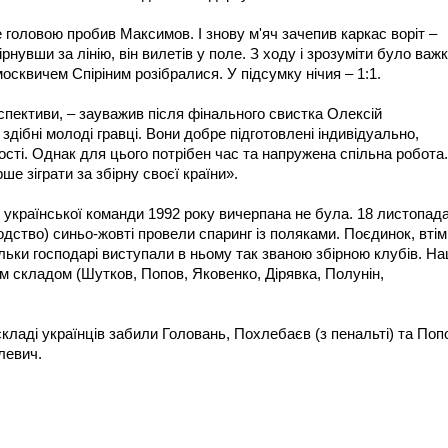
 головою пробив Максимов. І знову м'яч зачепив каркас воріт –
рнувши за лінію, він вилетів у поле. З ходу і зрозуміти було важк
москвичем Спіріним розібралися. У підсумку нічия – 1:1.
рспективи, – зауважив після фінального свистка Олексій
дібні молоді гравці. Вони добре підготовлені індивідуально,
ності. Однак для цього потрібен час та напружена спільна робота.
е зіграти за збірну своєї країни».
 української команди 1992 року вичерпана не була. 18 листопад
одство) синьо-жовті провели спаринг із поляками. Поєдинок, втім
льки господарі виступали в ньому так званою збірною клубів. На
м складом (Шутков, Попов, Яковенко, Дірявка, Полунін,
складі українців забили Головань, Похлебаєв (з пенальті) та Поп
левич.