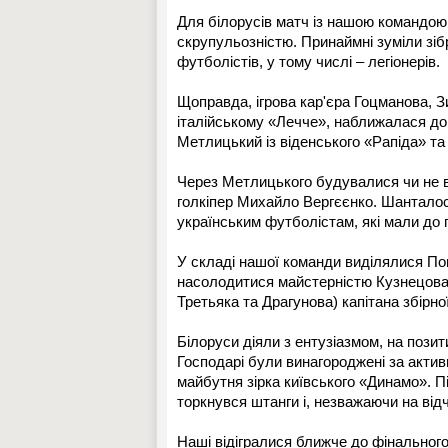
Для білорусів матч із нашою командою 
скрупульозністю. Принаймні зуміли зі
футболістів, у тому числі – легіонерів.
Щоправда, ігрова кар'єра Гоцманова, З
італійському «Лечче», наближалася до 
Метлицький із віденського «Рапіда» т
Через Метлицького будувалися чи не в
голкіпер Михайло Вергєєнко. Шанталос
українським футболістам, які мали до 
У складі нашої команди виділялися По
насолодитися майстерністю Кузнецова
Третьяка та Драгунова) капітана збірної
Білоруси діяли з ентузіазмом, на позит
Господарі були винагороджені за активн
майбутня зірка київського «Динамо». П
торкнувся штанги і, незважаючи на від
Наші відігралися ближче до фінального