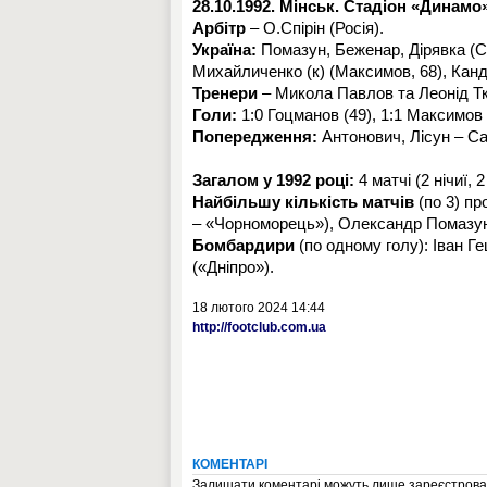
28.10.1992. Мінськ. Стадіон «Динамо»
Арбітр
– О.Спірін (Росія).
Україна:
Помазун, Беженар, Дірявка (Са
Михайличенко (к) (Максимов, 68), Канд
Тренери
– Микола Павлов та Леонід Т
Голи:
1:0 Гоцманов (49), 1:1 Максимов 
Попередження:
Антонович, Лісун – Са
Загалом у 1992 році:
4 матчі (2 нічиї, 2
Найбільшу кількість матчів
(по 3) пр
– «Чорноморець»), Олександр Помазун
Бомбардири
(по одному голу): Іван Г
(«Дніпро»).
18 лютого 2024 14:44
http://footclub.com.ua
КОМЕНТАРІ
Залишати коментарі можуть лише зареєстрован