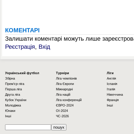
КОМЕНТАРІ
Залишати коментарі можуть лише зареєстрова
Реєстрація
,
Вхід
Українcький футбол
Турніри
Ліги
Збірна
Ліга чемпіонів
Англія
Прем'єр-ліга
Ліга Європи
Іспанія
Перша ліга
Міжнародні
Італія
Друга ліга
Ліга націй
Німеччина
Кубок України
Ліга конференцій
Франція
Молодіжка
ЄВРО-2024
Інші
Юнаки
OI-2024
Інші
ЧС-2026