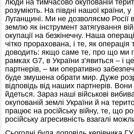
люди на тимчасово окупованій терито
розуміють. На півдні нашої країни, у
Луганщині. Ми не дозволяємо Росії 
землю як інструмент затягування вій
окупації на безкінечну. Наша операц
чітко прорахована, і те, як операція
доводить: якщо саме те, про що ми 
рамках G7, в України з’явиться – і ц
партнерів, – ми оперативно забезпе
буде змушена обрати мир. Дуже роз
відповідь від наших партнерів. Вони
йдеться. Зараз наші військові виби
окупованій землі України й на терито
працює на російську війну, те, що ро
російську агресивність взагалі можл
Сьогодні була доповідь керівника Г