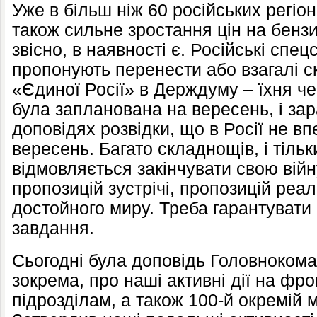
Уже в більш ніж 60 російських регіо
також сильне зростання цін на бензи
звісно, в наявності є. Російські спе
пропонують перенести або взагалі с
«Єдиної Росії» в Держдуму – їхня че
була запланована на вересень, і за
доповідях розвідки, що в Росії не в
вересень. Багато складнощів, і тільк
відмовляється закінчувати свою війн
пропозицій зустрічі, пропозицій реа
достойного миру. Треба гарантувати
завдання.
Сьогодні була доповідь Головноком
зокрема, про наші активні дії на фр
підрозділам, а також 100-й окремій м