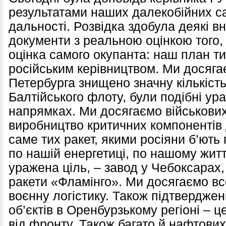
результатами наших далекобійних сан
дальності. Розвідка здобула деякі вн
документи з реальною оцінкою того, 
оцінка самого окупанта: наш план т
російським керівництвом. Ми досяга
Петербурга знищено значну кількіст
Балтійського флоту, були подібні ур
напрямках. Ми досягаємо військових
виробництво критичних компонентів д
саме тих ракет, якими росіяни б’ють 
по нашій енергетиці, по нашому жит
уражена ціль, – завод у Чебоксарах
ракети «Фламінго». Ми досягаємо вс
воєнну логістику. Також підтверджен
об’єктів в Оренбурзькому регіоні – ц
від фронту. Також багато й нафтових 