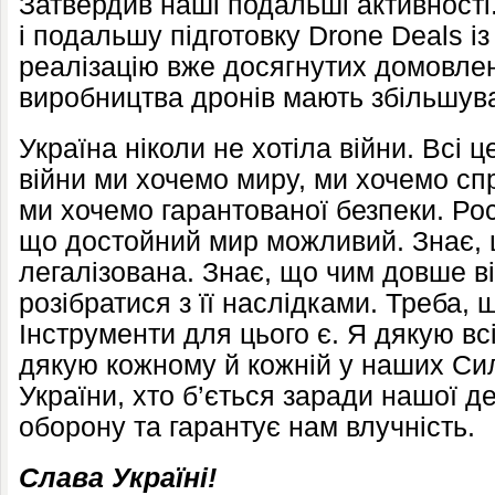
Затвердив наші подальші активност
і подальшу підготовку Drone Deals 
реалізацію вже досягнутих домовле
виробництва дронів мають збільшув
Україна ніколи не хотіла війни. Всі 
війни ми хочемо миру, ми хочемо сп
ми хочемо гарантованої безпеки. Рос
що достойний мир можливий. Знає, 
легалізована. Знає, що чим довше в
розібратися з її наслідками. Треба, 
Інструменти для цього є. Я дякую вс
дякую кожному й кожній у наших Си
України, хто б’ється заради нашої д
оборону та гарантує нам влучність.
Слава Україні!