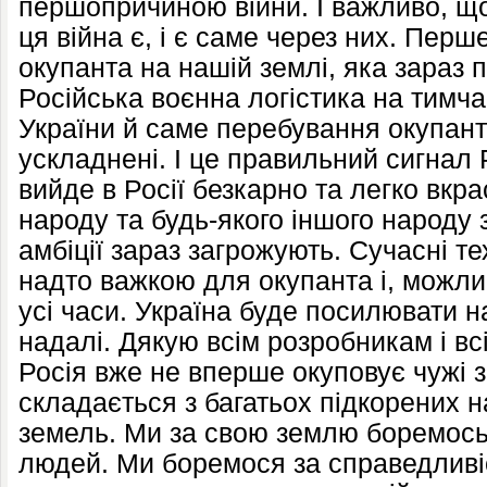
першопричиною війни. І важливо, що
ця війна є, і є саме через них. Перш
окупанта на нашій землі, яка зараз 
Російська воєнна логістика на тимча
України й саме перебування окупант
ускладнені. І це правильний сигнал 
вийде в Росії безкарно та легко вкр
народу та будь-якого іншого народу з
амбіції зараз загрожують. Сучасні те
надто важкою для окупанта і, можли
усі часи. Україна буде посилювати н
надалі. Дякую всім розробникам і в
Росія вже не вперше окуповує чужі 
складається з багатьох підкорених н
земель. Ми за свою землю боремось
людей. Ми боремося за справедливі