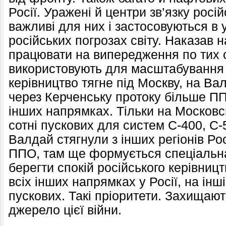
Росії. Уражені й центри зв’язку російс
важливі для них і застосовуються в 
російських погрозах світу. Наказав н
працювати на випередження по тих об
використовують для масштабування в
керівництво тягне під Москву, на Вал
через Керченську протоку більше П
інших напрямках. Тільки на Московс
сотні пускових для систем С-400, С-
Валдай стягнули з інших регіонів Ро
ППО, там ще формується спеціальна
берегти спокій російського керівниц
всіх інших напрямках у Росії, на інші
пускових. Такі пріоритети. Захищаю
джерело цієї війни.