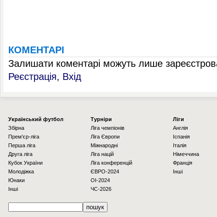
КОМЕНТАРІ
Залишати коментарі можуть лише зареєстрова
Реєстрація
,
Вхід
Українcький футбол
Турніри
Ліги
Збірна
Ліга чемпіонів
Англія
Прем'єр-ліга
Ліга Європи
Іспанія
Перша ліга
Міжнародні
Італія
Друга ліга
Ліга націй
Німеччина
Кубок України
Ліга конференцій
Франція
Молодіжка
ЄВРО-2024
Інші
Юнаки
OI-2024
Інші
ЧС-2026