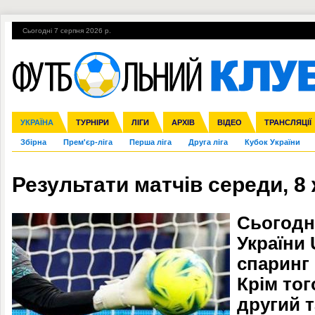
Сьогодні 7 серпня 2026 р.
Гарячі теми
УПЛ, 1-й тур
ВІЙНА
УПЛ-ПЕРЕХОДИ
УКРАЇНА
Ліга чемпіонів
Англія
ЧС-2014
Іспанія
ЄВРО-2016
ТУРНІРИ
Ліга Європи
Італія
Росія
ЛІГИ
Німеччина
Міжнародні
Кубок конфедерацій
АРХІВ
Франція
ВІДЕО
Ліга націй
Інші
ЧЄ-2015 (U-21
ТРАНСЛЯЦІЇ
Ліга конф
Збірна
Прем'єр-ліга
Перша ліга
Друга ліга
Кубок України
Результати матчів середи, 8
Сьогодн
України
спаринг 
Крім тог
другий т