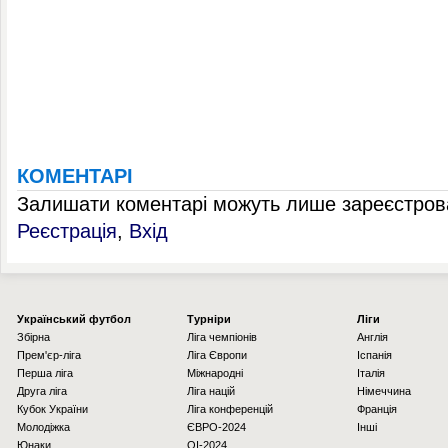
КОМЕНТАРІ
Залишати коментарі можуть лише зареєстрова
Реєстрація
,
Вхід
Українcький футбол
Турніри
Ліги
Збірна
Ліга чемпіонів
Англія
Прем'єр-ліга
Ліга Європи
Іспанія
Перша ліга
Міжнародні
Італія
Друга ліга
Ліга націй
Німеччина
Кубок України
Ліга конференцій
Франція
Молодіжка
ЄВРО-2024
Інші
Юнаки
OI-2024