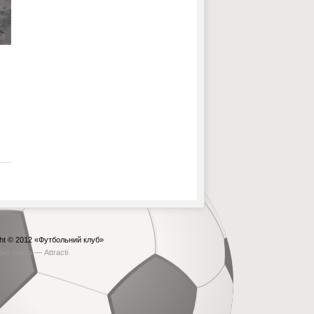
ht © 2012
«Футбольний клуб»
бка сайта —
Attracti