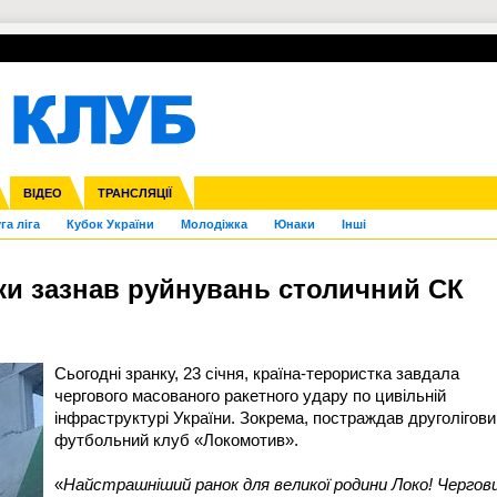
УПЛ-ПЕРЕХОДИ
СКРИЖАЛІ
ЄВРОКУБКИ
Зол
нфедерацій
Франція
ВІДЕО
Ліга націй
Інші
ЧЄ-2015 (U-21)
ТРАНСЛЯЦІЇ
Ліга конференцій
Копа Америка
ЄВРО-2024
ЧС-2018
OI-2024
ЄВРО-2020
ЧС-2026
Ч
га ліга
Кубок України
Молодіжка
Юнаки
Інші
аки зазнав руйнувань столичний СК
Сьогодні зранку, 23 січня, країна-терористка завдала
чергового масованого ракетного удару по цивільній
інфраструктурі України. Зокрема, постраждав друголігови
футбольний клуб «Локомотив».
«
Найстрашніший ранок для великої родини Локо! Чергов