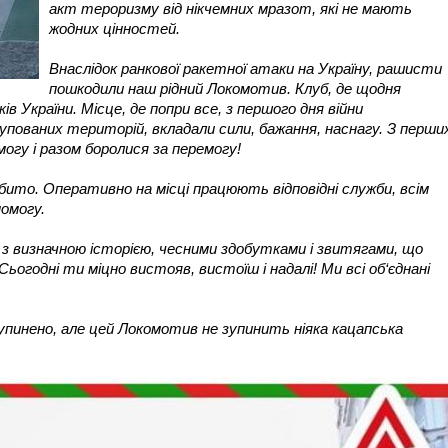
акт тероризму від нікчемних мразот, які не мають
жодних цінностей.
Внаслідок ранкової ракетної атаки на Україну, рашисти
пошкодили наш рідний Локомотив. Клуб, де щодня
в України. Місце, де попри все, з першого дня війни
купованих територій, вкладали сили, бажання, наснагу. З перши
могу і разом боролися за перемогу!
збито. Оперативно на місці працюють відповідні служби, всім
омогу.
 визначною історією, чесними здобутками і звитягами, що
ьогодні ти міцно вистояв, вистоїш і надалі! Ми всі об‘єднані
пинено, але цей Локомотив не зупинить ніяка кацапська