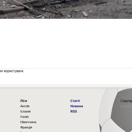
і користувачі.
Ліги
Статті
Copyrig
Англія
Новини
Рорзро
Іспанія
RSS
Італія
Німеччина
Франція