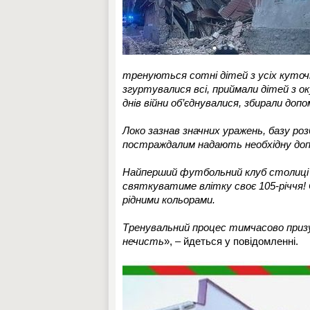
тренуються сотні дітей з усіх куточкі
згуртувалися всі, приймали дітей з о
днів війни об’єднувалися, збирали допо
Локо зазнав значних уражень, базу ро
постраждалим надають необхідну доп
Найперший футбольний клуб столиці з
святкуватиме влітку своє 105-річчя! С
рідними кольорами.
Тренувальний процес тимчасово призу
нечисть
», – йдеться у повідомленні.