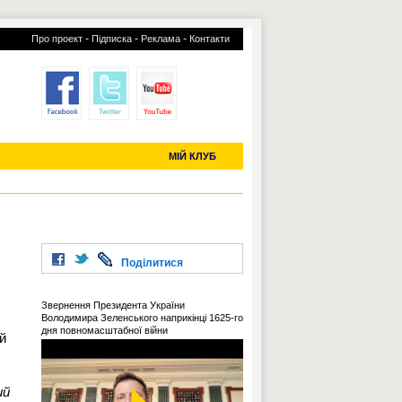
-
-
-
Про проект
Підписка
Реклама
Контакти
отий КЛУБ
УСІ ТРАНСФЕРИ
С-2019 (U-20)
ЧС-2022
МІЙ КЛУБ
Поділитися
Звернення Президента України
Володимира Зеленського наприкінці 1625-го
дня повномасштабної війни
й
ий