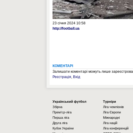
23 січня 2024 10:58
http://football.ua
КОМЕНТАРІ
Залишати коментарі можуть лише зареєстрован
Реєстрація
,
Вхід
Українcький футбол
Турніри
Збірна
Ліга чемпіонів
Прем'єр-ліга
Ліга Європи
Перша ліга
Міжнародні
Друга ліга
Ліга націй
Кубок України
Ліга конференцій