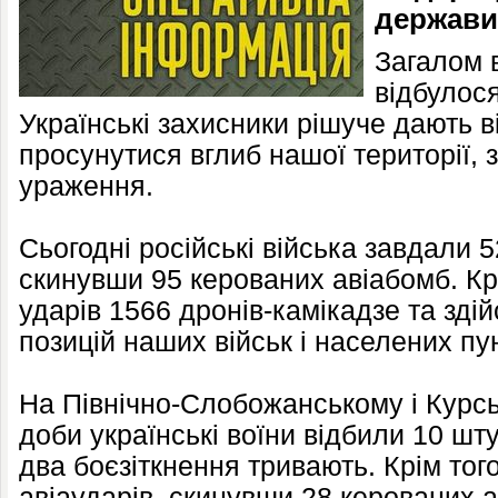
держави
Загалом в
відбулося
Українські захисники рішуче дають 
просунутися вглиб нашої території,
ураження.
Сьогодні російські війська завдали 5
скинувши 95 керованих авіабомб. Кр
ударів 1566 дронів-камікадзе та зді
позицій наших військ і населених пун
На Північно-Слобожанському і Курсь
доби українські воїни відбили 10 шт
два боєзіткнення тривають. Крім того
авіаударів, скинувши 28 керованих а