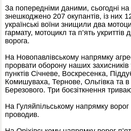
За попередніми даними, сьогодні на
знешкоджено 207 окупантів, із них 1
українські воїни знищили два мото
гармату, мотоцикл та п’ять укриттів
ворога.
На Новопавлівському напрямку агре
прорвати оборону наших захисників
пунктів Січневе, Воскресенка, Підду
Комишуваха, Тернове, Ольгівка та в бі
Березового. Три боєзіткнення триваю
На Гуляйпільському напрямку ворог 
проводив.
На Оріхівському напрямку ворог п’ят