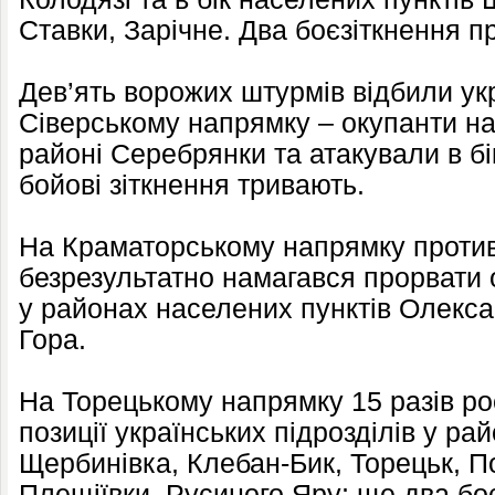
Ставки, Зарічне. Два боєзіткнення 
Дев’ять ворожих штурмів відбили укр
Сіверському напрямку – окупанти н
районі Серебрянки та атакували в б
бойові зіткнення тривають.
На Краматорському напрямку против
безрезультатно намагався прорвати 
у районах населених пунктів Олекс
Гора.
На Торецькому напрямку 15 разів ро
позиції українських підрозділів у ра
Щербинівка, Клебан-Бик, Торецьк, По
Плещіївки, Русиного Яру; ще два бо