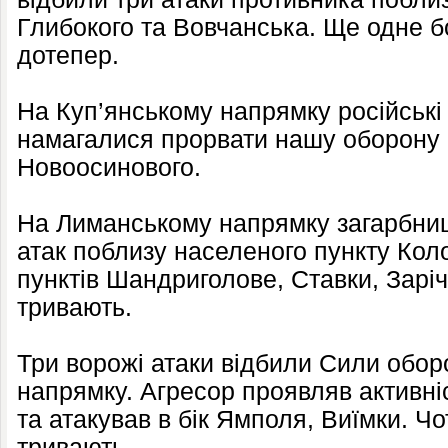
Глибокого та Вовчанська. Ще одне б
дотепер.
На Куп’янському напрямку російські
намагалися прорвати нашу оборону в
Новоосинового.
На Лиманському напрямку загарбниць
атак поблизу населеного пункту Коло
пунктів Шандриголове, Ставки, Заріч
тривають.
Три ворожі атаки відбили Сили обор
напрямку. Агресор проявляв активні
та атакував в бік Ямполя, Виїмки. Ч
тривають.