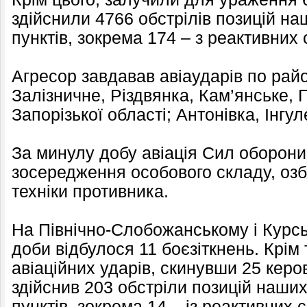
здійснили 4766 обстрілів позицій на
пунктів, зокрема 174 – з реактивних
Агресор завдавав авіаударів по рай
Залізничне, Різдвянка, Кам’янське, 
Запорізької області; Антонівка, Інгу
За минулу добу авіація Сил оборон
зосередження особового складу, озб
техніки противника.
На Північно-Слобожанському і Курс
доби відбулося 11 боєзіткнень. Крім 
авіаційних ударів, скинувши 25 керо
здійснив 203 обстріли позицій наших
пунктів, зокрема 14 – із реактивних 