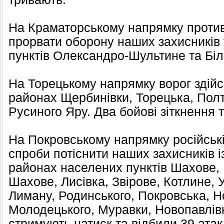
На Краматорському напрямку против
прорвати оборону наших захисників
пунктів Олександро-Шультине та Біл
На Торецькому напрямку ворог здійс
районах Щербинівки, Торецька, Полта
Русиного Яру. Два бойові зіткнення 
На Покровському напрямку російські
спроби потіснити наших захисників і
районах населених пунктів Шахове,
Шахове, Лисівка, Звірове, Котлине, 
Лиману, Родинського, Покровська, Н
Молодецького, Муравки, Новопавлівк
стримують натиск та відбили 39 атак