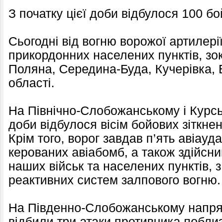
З початку цієї доби відбулося 100 бо
Сьогодні від вогню ворожої артилер
прикордонних населених пунктів, зо
Поляна, Середина-Буда, Кучерівка, 
області.
На Північно-Слобожанському і Курсь
доби відбулося вісім бойових зіткне
Крім того, ворог завдав п’ять авіауд
керованих авіабомб, а також здійсни
наших військ та населених пунктів, з
реактивних систем залпового вогню.
На Південно-Слобожанському напр
відбили три атаки противника побли