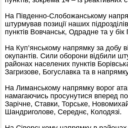
На Південно-Слобожанському напрям
штурмував позиції наших підрозділі
пунктів Вовчанськ, Одрадне та у бік 
На Куп’янському напрямку за добу в
окупантів. Сили оборони відбили шту
районах населених пунктів Борівська
Загризове, Богуславка та в напрямку
На Лиманському напрямку ворог атак
намагаючись просунутися вперед по
Зарічне, Ставки, Торське, Новомиха
Шандриголове, Середнє, Колодязі.
На Сіверському напрямку в районах 