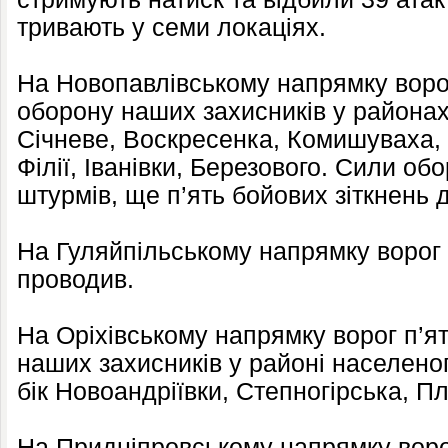
тривають у семи локаціях.
На Новопавлівському напрямку воро
оборону наших захисників у районах
Січневе, Воскресенка, Комишуваха, Т
Філії, Іванівки, Березового. Сили о
штурмів, ще п’ять бойових зіткнень 
На Гуляйпільському напрямку ворог 
проводив.
На Оріхівському напрямку ворог п’ять
наших захисників у районі населеног
бік Новоандріївки, Степногірська, Пл
На Придніпровському напрямку воро