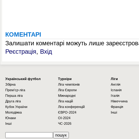
КОМЕНТАРІ
Залишати коментарі можуть лише зареєстрова
Реєстрація
,
Вхід
Українcький футбол
Турніри
Ліги
Збірна
Ліга чемпіонів
Англія
Прем'єр-ліга
Ліга Європи
Іспанія
Перша ліга
Міжнародні
Італія
Друга ліга
Ліга націй
Німеччина
Кубок України
Ліга конференцій
Франція
Молодіжка
ЄВРО-2024
Інші
Юнаки
OI-2024
Інші
ЧС-2026