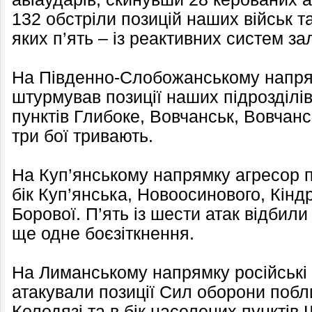
132 обстріли позицій наших військ та
яких п’ять – із реактивних систем за
На Південно-Слобожанському напрям
штурмував позиції наших підрозділі
пунктів Глибоке, Вовчанськ, Вовчанс
три бої тривають.
На Куп’янському напрямку агресор п
бік Куп’янська, Новоосинового, Кінд
Борової. П’ять із шести атак відбили 
ще одне боєзіткнення.
На Лиманському напрямку російські 
атакували позиції Сил оборони побл
Колодязі та в бік населених пунктів