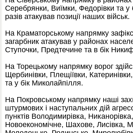
Серебрянки, Виїмки, Федорівки та у
разів атакував позиції наших військ.
На Краматорському напрямку зафіксо
загарбник атакував у районах населе
Ступочки, Предтечине та в бік Никиф
На Торецькому напрямку ворог здійс
Щербинівки, Плещіївки, Катеринівки
та у бік Миколайпілля.
На Покровському напрямку наші зах
штурмових і наступальних дій агрес
пунктів Володимирівка, Никанорівка
Новоекономічне, Шахове, Лисівка, М
Молодецьке, Родинське, Миролюбівк