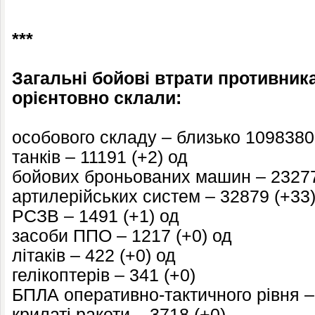
***
Загальні бойові втрати противника 
орієнтовно склали:
особового складу – близько 1098380 
танків – 11191 (+2) од
бойових броньованих машин – 23277
артилерійських систем – 32879 (+33)
РСЗВ – 1491 (+1) од
засоби ППО – 1217 (+0) од
літаків – 422 (+0) од
гелікоптерів – 341 (+0)
БПЛА оперативно-тактичного рівня –
крилаті ракети – 3718 (+0)