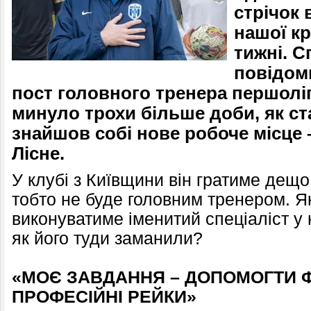
стрічок 
нашої к
тижні. 
повідом
пост головного тренера першоліг
минуло трохи більше доби, як ст
знайшов собі нове робоче місце
Лісне.
У клубі з Київщини він гратиме дещо
тобто не буде головним тренером. Я
виконуватиме іменитий спеціаліст у
як його туди заманили?
«МОЄ ЗАВДАННЯ – ДОПОМОГТИ Ф
ПРОФЕСІЙНІ РЕЙКИ»