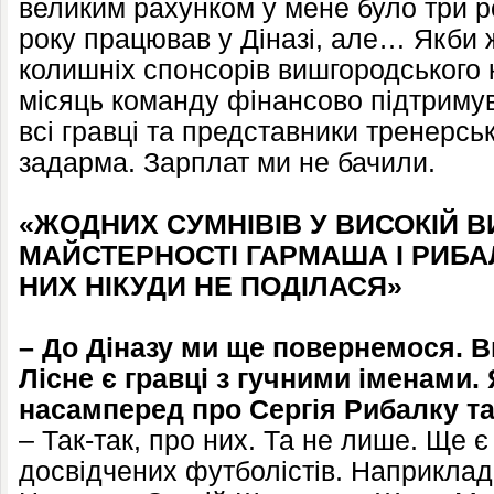
великим рахунком у мене було три р
року працював у Діназі, але… Якби 
колишніх спонсорів вишгородського 
місяць команду фінансово підтримув
всі гравці та представники тренерс
задарма. Зарплат ми не бачили.
«ЖОДНИХ СУМНІВІВ У ВИСОКІЙ 
МАЙСТЕРНОСТІ ГАРМАША І РИБА
НИХ НІКУДИ НЕ ПОДІЛАСЯ»
– До Діназу ми ще повернемося. В
Лісне є гравці з гучними іменами. 
насамперед про Сергія Рибалку т
– Так-так, про них. Та не лише. Ще є
досвідчених футболістів. Наприклад