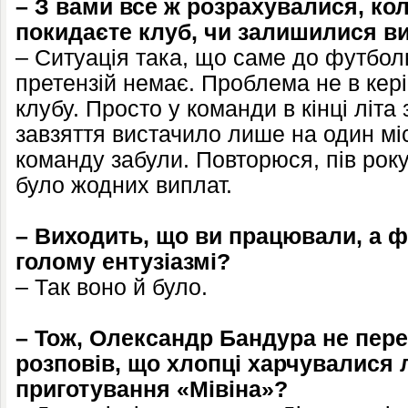
– З вами все ж розрахувалися, ко
покидаєте клуб, чи залишилися ви
– Ситуація така, що саме до футбол
претензій немає. Проблема не в кер
клубу. Просто у команди в кінці літа 
завзяття вистачило лише на один мі
команду забули. Повторюся, пів року,
було жодних виплат.
– Виходить, що ви працювали, а фу
голому ентузіазмі?
– Так воно й було.
– Тож, Олександр Бандура не пер
розповів, що хлопці харчувалися
приготування «Мівіна»?