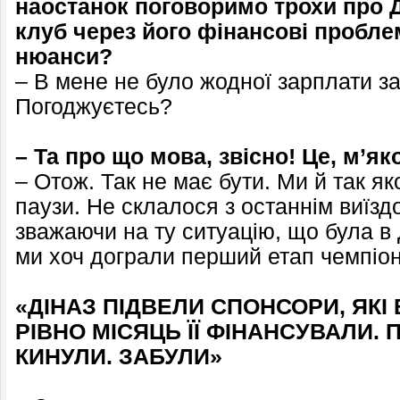
наостанок поговоримо трохи про Д
клуб через його фінансові пробле
нюанси?
– В мене не було жодної зарплати за 
Погоджуєтесь?
– Та про що мова, звісно! Це, м’як
– Отож. Так не має бути. Ми й так я
паузи. Не склалося з останнім виїз
зважаючи на ту ситуацію, що була в 
ми хоч дограли перший етап чемпіон
«ДІНАЗ ПІДВЕЛИ СПОНСОРИ, ЯКІ
РІВНО МІСЯЦЬ ЇЇ ФІНАНСУВАЛИ. 
КИНУЛИ. ЗАБУЛИ»