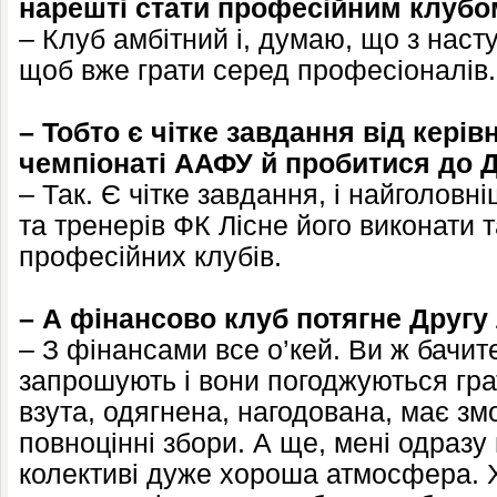
нарешті стати професійним клуб
– Клуб амбітний і, думаю, що з насту
щоб вже грати серед професіоналів.
– Тобто є чітке завдання від кері
чемпіонаті ААФУ й пробитися до Д
– Так. Є чітке завдання, і найголовн
та тренерів ФК Лісне його виконати 
професійних клубів.
– А фінансово клуб потягне Другу 
– З фінансами все о’кей. Ви ж бачите
запрошують і вони погоджуються гра
взута, одягнена, нагодована, має зм
повноцінні збори. А ще, мені одразу 
колективі дуже хороша атмосфера. 