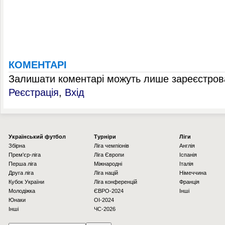
КОМЕНТАРІ
Залишати коментарі можуть лише зареєстрова
Реєстрація
,
Вхід
Українcький футбол
Турніри
Ліги
Збірна
Ліга чемпіонів
Англія
Прем'єр-ліга
Ліга Європи
Іспанія
Перша ліга
Міжнародні
Італія
Друга ліга
Ліга націй
Німеччина
Кубок України
Ліга конференцій
Франція
Молодіжка
ЄВРО-2024
Інші
Юнаки
OI-2024
Інші
ЧС-2026