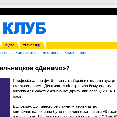
УПЛ-ПЕРЕХОДИ
СКРИЖАЛІ
ЄВРОКУБКИ
Зол
нфедерацій
Франція
ВІДЕО
Ліга націй
Інші
ЧЄ-2015 (U-21)
ТРАНСЛЯЦІЇ
Ліга конференцій
Копа Америка
ЄВРО-2024
ЧС-2018
OI-2024
ЄВРО-2020
ЧС-2026
Ч
га ліга
Кубок України
Молодіжка
Юнаки
Інші
мельницкое «Динамо»?
Професіональна футбольна ліга України пішла на зустріч
хмельницькому «Динамо» та відстрочила йому сплату
внесків для участі у чемпіонаті Другої ліги сезону 2013/20
років.
Відповідно до чинного регламенту, керівництво
«динамівців» повинне було до 5 липня заплатити 98 тися
гривень, а до 15 вересня перевести на рахунок ПФЛ ще 6