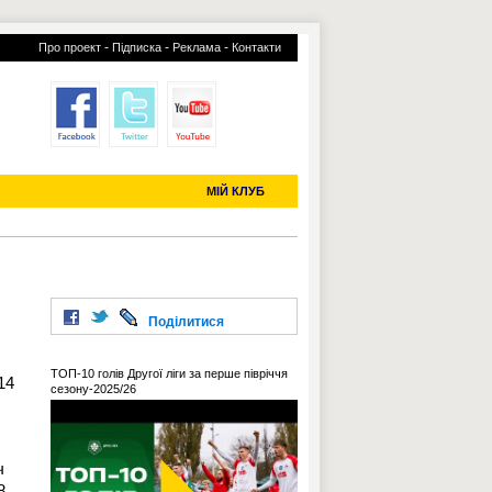
-
-
-
Про проект
Підписка
Реклама
Контакти
отий КЛУБ
УСІ ТРАНСФЕРИ
С-2019 (U-20)
ЧС-2022
МІЙ КЛУБ
Поділитися
ТОП-10 голів Другої ліги за перше півріччя
14
сезону-2025/26
ч
8