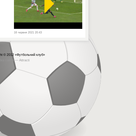
16 червня 2021 20:43
ht © 2012
«Футбольний клуб»
бка сайта —
Attracti