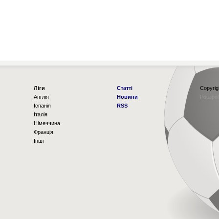
Ліги
Статті
Copyrig
Англія
Новини
Рорзро
Іспанія
RSS
Італія
Німеччина
Франція
Інші