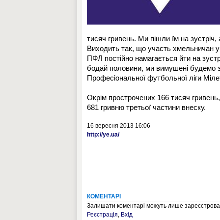
тисяч гривень. Ми пішли їм на зустріч,
Виходить так, що участь хмельничан у 
ПФЛ постійно намагається йти на зустр
бодай половини, ми вимушені будемо з
Професіональної футбольної ліги Міле
Окрім прострочених 166 тисяч гривень
681 гривню третьої частини внеску.
16 вересня 2013 16:06
http://ye.ua/
КОМЕНТАРІ
Залишати коментарі можуть лише зареєстрован
Реєстрація
,
Вхід