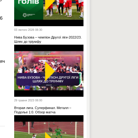
66
03 лютого 2026 08:30
Нива Бузова – чемпіон Другої ліги-2022/23.
Шлях до тріумфу
сяч
29 травня 2023 08:00
Вторая лига. Суперфинал. Металл –
Подолье 1:0. Обзор матча