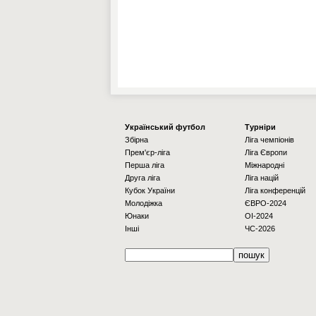
Українcький футбол
Турніри
Збірна
Ліга чемпіонів
Прем'єр-ліга
Ліга Європи
Перша ліга
Міжнародні
Друга ліга
Ліга націй
Кубок України
Ліга конференцій
Молодіжка
ЄВРО-2024
Юнаки
OI-2024
Інші
ЧС-2026