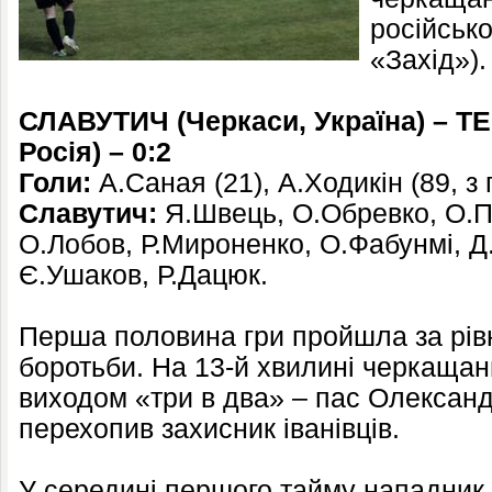
російсько
«Захід»).
СЛАВУТИЧ (Черкаси
, Україна)
– Т
Росія
)
–
0:2
Голи:
А.Саная (21), А.Ходикін (
89, з
Славутич:
Я.Швець, О.Обревко, О.По
О.Лобов, Р.Мироненко, О.Фабунмі, Д
Є.Ушаков, Р.Дацюк.
Перша половина гри пройшла за рівн
боротьби. На 13-й хвилині черкащан
виходом «три в два» – пас Олексан
перехопив захисник іванівців.
У середині першого тайму нападник