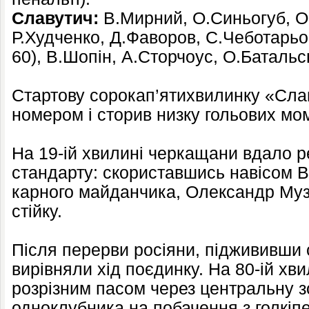
Славутич:
В.Мирний, О.Синьогуб, О
Р.Худченко, Д.Фаворов, С.Чеботарьо
60), В.Шопін, А.Сторчоус, О.Батальс
Стартову сорокап’ятихвилинку «Сла
номером і сторив низку гольових мом
На 19-ій хвилині черкащани вдало р
стандарту: скориставшись навісом 
карного майданчика, Олександр Му
стійку.
Після перерви росіяни, піджививши 
вирівняли хід поєдинку. На 80-ій хв
розрізним пасом через центральну зо
одноклубника на побачення з голкіп