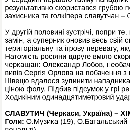
результативно скористався грубою 
захисника та голкіпера славутчан – 0
У другій половині зустрічі, попри те
замін, а суперник оновив весь свій 
територіальну та ігрову перевагу, яку
Натомість росіяни вдруге вміло ск
черкащан: Олександр Лобов, необач
вивів Сергія Орлова на побачення з
Швецю вдалося зупинити нападника
ціною фолу. Підбив підсумок у грі р
Ходикіним одинадцятиметровий уда
СЛАВУТИЧ
(
Черкаси
, Україна)
– Х
Голи:
О.Музика (19), О.Батальський (
пенальті
).