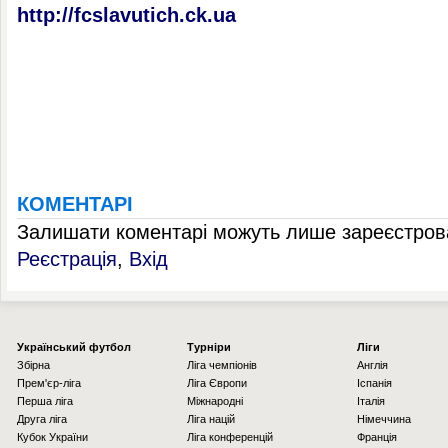
http://fcslavutich.ck.ua
КОМЕНТАРІ
Залишати коментарі можуть лише зареєстрова
Реєстрація
,
Вхід
Українcький футбол
Турніри
Ліги
Збірна
Ліга чемпіонів
Англія
Прем'єр-ліга
Ліга Європи
Іспанія
Перша ліга
Міжнародні
Італія
Друга ліга
Ліга націй
Німеччина
Кубок України
Ліга конференцій
Франція