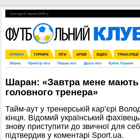
Сьогодні 6 серпня 2026 р.
Гарячі теми
УПЛ, 1-й тур
ВІЙНА
УПЛ-ПЕРЕХОДИ
УКРАЇНА
Ліга чемпіонів
Англія
ЧС-2014
Іспанія
ЄВРО-2016
ТУРНІРИ
Ліга Європи
Італія
Росія
ЛІГИ
Німеччина
Міжнародні
Кубок конфедерацій
АРХІВ
Франція
ВІДЕО
Ліга націй
Інші
ЧЄ-2015 (U-21
ТРАНСЛЯЦІЇ
Ліга конф
Збірна
Прем'єр-ліга
Перша ліга
Друга ліга
Кубок України
Шаран: «Завтра мене мають
головного тренера»
Тайм-аут у тренерській кар’єрі Вол
кінця. Відомий український фахівец
знову приступити до звичної для себ
підтвердив у коментарі Sport.ua.