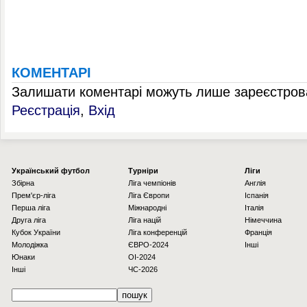
КОМЕНТАРІ
Залишати коментарі можуть лише зареєстрова
Реєстрація
,
Вхід
Українcький футбол
Турніри
Ліги
Збірна
Ліга чемпіонів
Англія
Прем'єр-ліга
Ліга Європи
Іспанія
Перша ліга
Міжнародні
Італія
Друга ліга
Ліга націй
Німеччина
Кубок України
Ліга конференцій
Франція
Молодіжка
ЄВРО-2024
Інші
Юнаки
OI-2024
Інші
ЧС-2026