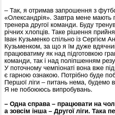
– Так, я отримав запрошення з футб
«Олександрія». Завтра мене мають п
тренера другої команди. Буду трену
річних хлопців. Таке рішення прийня
Іван Кузьменко спільно із Сергієм А
Кузьменком, за що я їм дуже вдячни
працюватиму як над підготовкою гра
команди, так і над поліпшенням резу
У поточному чемпіонаті вона вже під
є гарною ознакою. Потрібно буде поб
Першої ліги – питань нема, будемо в
Я не побоююсь випробувань.
– Одна справа – працювати на чол
а зовсім інша – Другої ліги. Така 