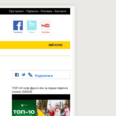
-
-
-
Про проект
Підписка
Реклама
Контакти
отий КЛУБ
УСІ ТРАНСФЕРИ
С-2019 (U-20)
ЧС-2022
МІЙ КЛУБ
Поділитися
ТОП-10 голів Другої ліги за перше півріччя
сезону-2025/26