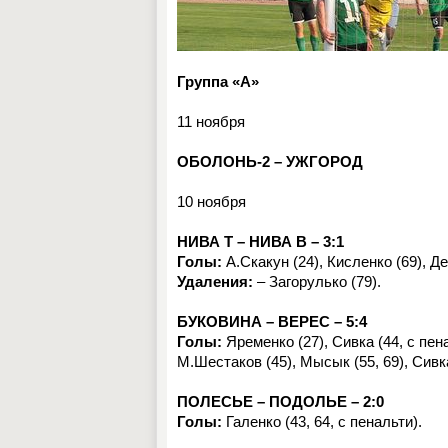
Группа «А»
11 ноября
ОБОЛОНЬ-2 – УЖГОРОД
10 ноября
НИВА Т – НИВА В – 3:1
Голы:
А.Скакун (24), Кисленко (69), Де
Удаления:
– Загорулько (79).
БУКОВИНА – ВЕРЕС – 5:4
Голы:
Яременко (27), Сивка (44, с пен
М.Шестаков (45), Мысык (55, 69), Сивка
ПОЛЕСЬЕ – ПОДОЛЬЕ – 2:0
Голы:
Галенко (43, 64, с пенальти).