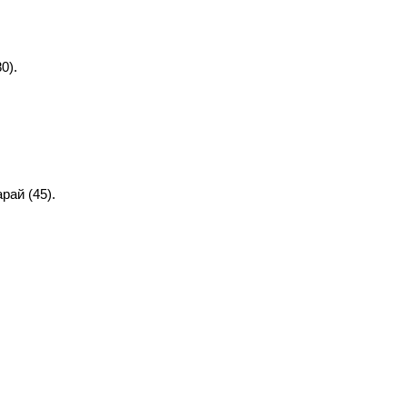
0).
рай (45).