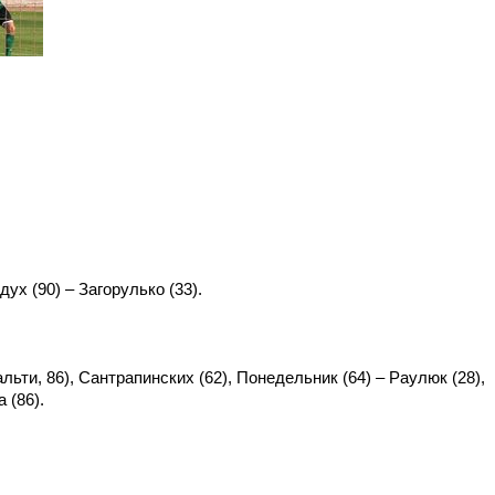
дух (90) – Загорулько (33).
альти, 86), Сантрапинских (62), Понедельник (64) – Раулюк (28),
 (86).