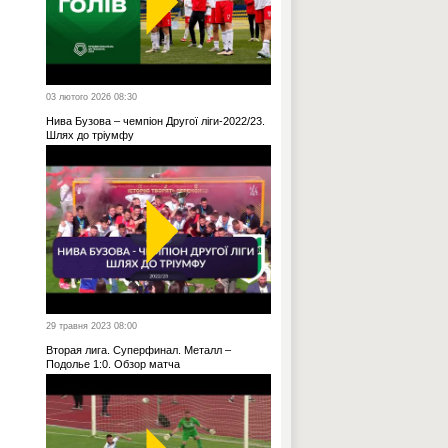
03 лютого 2026 08:30
Нива Бузова – чемпіон Другої ліги-2022/23.
Шлях до тріумфу
29 травня 2023 08:00
Вторая лига. Суперфинал. Металл –
Подолье 1:0. Обзор матча