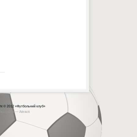
ht © 2012
«Футбольний клуб»
бка сайта —
Attracti