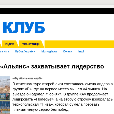
УПЛ-ПЕРЕХОДИ
СКРИЖАЛІ
ЄВРОКУБКИ
Зол
нфедерацій
Франція
ВІДЕО
Ліга націй
Інші
ЧЄ-2015 (U-21)
ТРАНСЛЯЦІЇ
Ліга конференцій
Копа Америка
ЄВРО-2024
ЧС-2018
OI-2024
ЄВРО-2020
ЧС-2026
Ч
га ліга
Кубок України
Молодіжка
Юнаки
Інші
. «Альянс» захватывает лидерство
«Футбольний клуб»
В отчетном туре второй лиги состоялась смена лидера в
группе «Б», где на первое место вышел «Альянс». На
выезде он одолел «Горняк». В группе «А» продолжает
лидировать «Полесье», а на вторую строчку взобралась
тернопольская «Нива», которая сумела прервать
пятиматчевую серию без побед.