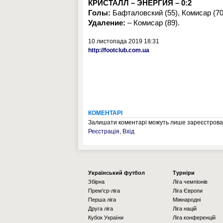
КРИСТАЛЛ – ЭНЕРГИЯ – 0:2
Голы:
Бафталовский (55), Комисар (70
Удаление:
– Комисар (89).
10 листопада 2019 18:31
http://footclub.com.ua
КОМЕНТАРІ
Залишати коментарі можуть лише зареєстрован
Реєстрація
,
Вхід
Українcький футбол
Турніри
Збірна
Ліга чемпіонів
Прем'єр-ліга
Ліга Європи
Перша ліга
Міжнародні
Друга ліга
Ліга націй
Кубок України
Ліга конференцій