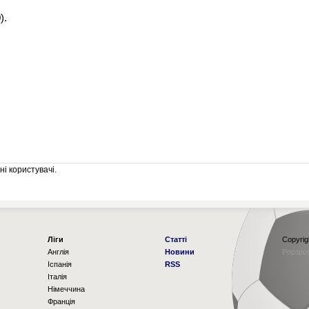
).
і користувачі.
Ліги
Статті
Copyrig
Англія
Новини
Рорзро
Іспанія
RSS
Італія
Німеччина
Франція