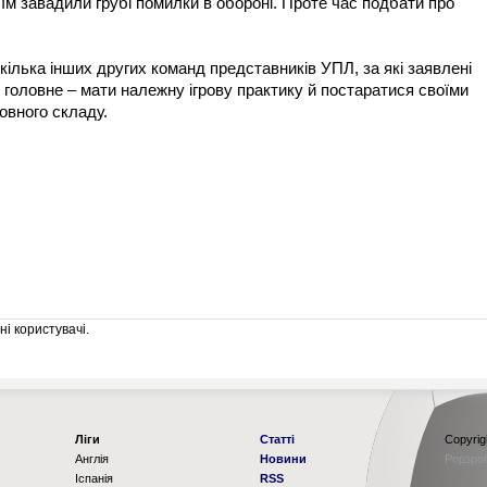
їм завадили грубі помилки в обороні. Проте час подбати про
кілька інших других команд представників УПЛ, за які заявлені
головне – мати належну ігрову практику й постаратися своїми
овного складу.
і користувачі.
Ліги
Статті
Copyrig
Англія
Новини
Рорзро
Іспанія
RSS