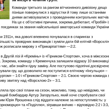
Команди третього за рангом вітчизняного дивізіону дещо
пізніше повернулися з відпустки й тому лише останніми
днями активізувалися з проведенням контрольних матчів
На це є об’єктивні причини, зокрема дебютант, «Пробій» і
 поєдинках за звання найсильнішої аматорської команди України
и 1911», яка доволі впевнено почувалася в спарингах з
ільшість провідних виконавців і зуміли дати бій елітній «Ворсклі»
акож розписали мирову з «Прикарпаттям» —2:2.
 Другій лізі й «Кремінь» із «Гірником-Спортом», хоча в міжсезон
. Зокрема, команду з Кременчука залишили відразу 10 виконавці
ас, аби знайти гідну заміну. Але поступово підопічні досвідчено
зували гру, що дозволило не поступитися елітному «Інгульцю» –
лургом» – 1:0 і «Гірником-Спортом» – 2:1. Своєю чергою команда 
тиву звитягу над «Ворсклою-2» – 3:1.
ляла про свої плани на сезон, можливо, тому, що невідомо, чи
ащий бомбардир Артур Загорулько, який хоче спробувати свої
чним Юрія Ярошенка слід віддати належне за непоступливість: у
рноморцю» та «Поділлю», зігравши внічию – відповідно 2:2 і 3:3,