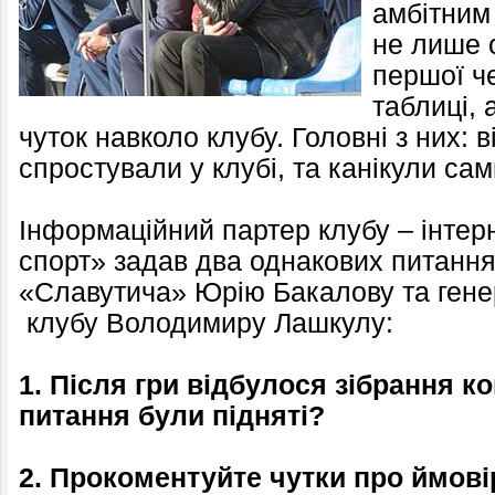
амбітним
не лише 
першої че
таблиці, 
чуток навколо клубу. Головні з них: 
спростували у клубі, та канікули сам
Інформаційний партер клубу – інтер
спорт» задав два однакових питанн
«Славутича» Юрію Бакалову та ген
клубу Володимиру Лашкулу:
1. Після гри відбулося зібрання ко
питання були підняті?
2. Прокоментуйте чутки про ймові