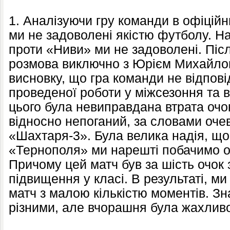
1. Аналізуючи гру команди в офіційн
ми не задоволені якістю футболу. Н
проти «Ниви» ми не задоволені. Післ
розмова виключно з Юрієм Михайло
висновку, що гра команди не відпові
проведеної роботи у міжсезоння та 
цього була невиправдана втрата очок
відносно непоганий, за словами очев
«Шахтаря-3». Була велика надія, що
«Тернополя» ми нарешті побачимо о
Причому цей матч був за шість очок з
підвищення у класі. В результаті, м
матч з малою кількістю моментів. Зн
різними, але вчорашня була жахлив