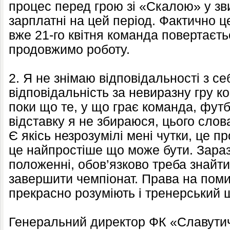
процес перед грою зі «Скалою» у зв
зарплатні на цей період. Фактично ц
вже 21-го квітня команда повертаєтьс
продовжимо роботу.
2. Я не знімаю відповідальності з се
відповідальність за невиразну гру к
поки що те, у що грає команда, фут
відставку я не збираюся, цього слов
Є якісь незрозумілі мені чутки, це п
це найпростіше що може бути. Зараз
положенні, обов’язково треба знайти 
завершити чемпіонат. Права на поми
прекрасно розуміють і тренерський ш
Генеральний директор ФК «Славут