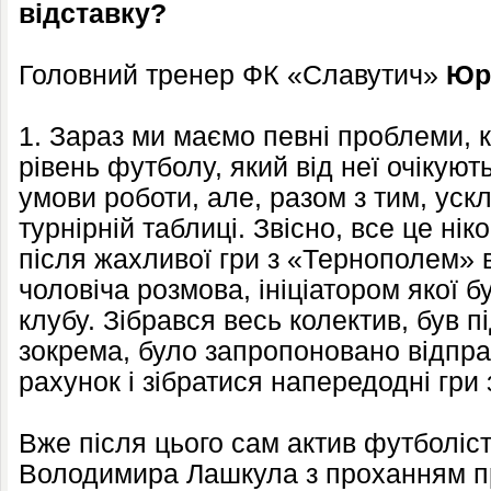
відставку?
Головний тренер ФК «Славутич»
Юр
1. Зараз ми маємо певні проблеми, 
рівень футболу, який від неї очікую
умови роботи, але, разом з тим, ус
турнірній таблиці. Звісно, все це нік
після жахливої гри з «Тернополем» 
чоловіча розмова, ініціатором якої 
клубу. Зібрався весь колектив, був п
зокрема, було запропоновано відправ
рахунок і зібратися напередодні гри
Вже після цього сам актив футболіст
Володимира Лашкула з проханням п