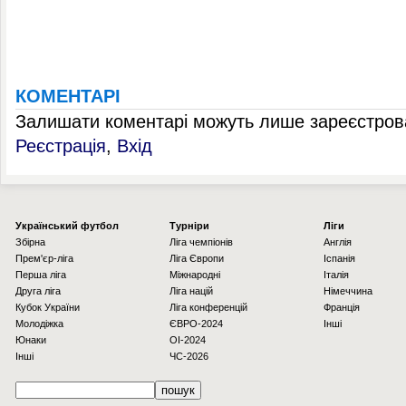
КОМЕНТАРІ
Залишати коментарі можуть лише зареєстрова
Реєстрація
,
Вхід
Українcький футбол
Турніри
Ліги
Збірна
Ліга чемпіонів
Англія
Прем'єр-ліга
Ліга Європи
Іспанія
Перша ліга
Міжнародні
Італія
Друга ліга
Ліга націй
Німеччина
Кубок України
Ліга конференцій
Франція
Молодіжка
ЄВРО-2024
Інші
Юнаки
OI-2024
Інші
ЧС-2026