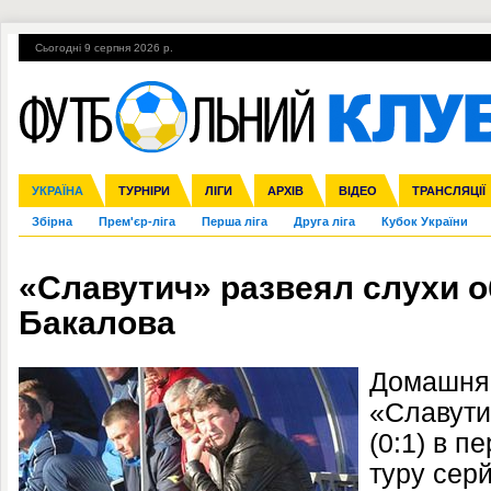
Сьогодні 9 серпня 2026 р.
Гарячі теми
УПЛ, 2-й тур
ВІЙНА
УПЛ-ПЕРЕХОДИ
УКРАЇНА
Ліга чемпіонів
Англія
ЧС-2014
Іспанія
ЄВРО-2016
ТУРНІРИ
Ліга Європи
Італія
Росія
ЛІГИ
Німеччина
Міжнародні
Кубок конфедерацій
АРХІВ
Франція
ВІДЕО
Ліга націй
Інші
ЧЄ-2015 (U-21
ТРАНСЛЯЦІЇ
Ліга конф
Збірна
Прем'єр-ліга
Перша ліга
Друга ліга
Кубок України
«Славутич» развеял слухи о
Бакалова
Домашня 
«Славути
(0:1) в п
туру сер