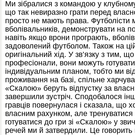
Ми зібралися з командою у клубному 
що так невиразно грати перед власн
просто не мають права. Футболісти 
вболівальників, демонструвати на пол
навіть якщо врони програють, вболі
задоволений футболом. Також на цій
оригінальний хід. У зв’язку з тим, що
професіонали, вони можуть готуватис
індивідуальним планом, тобто ми ві
проживання на базі, спільне харчуван
«Скалою» беруть відпустку за власн
завершили зустріч. Сподобалося інш
гравців повернулася і сказала, що 
власним рахунком, але тренуватися 
готуватися до гри зі «Скалою» у зви
речей ми й затвердили. Це говорить 