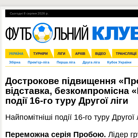
Сьогодні 8 серпня 2026 р.
Гарячі теми
УПЛ, 2-й тур
ВІЙНА
УПЛ-ПЕРЕХОДИ
УКРАЇНА
Ліга чемпіонів
Англія
ЧС-2014
Іспанія
ЄВРО-2016
ТУРНІРИ
Ліга Європи
Італія
Росія
ЛІГИ
Німеччина
Міжнародні
Кубок конфедерацій
АРХІВ
Франція
ВІДЕО
Ліга націй
Інші
ЧЄ-2015 (U-21
ТРАНСЛЯЦІЇ
Ліга конф
Збірна
Прем'єр-ліга
Перша ліга
Друга ліга
Кубок України
Дострокове підвищення «Пр
відставка, безкомпромісна «
події 16-го туру Другої ліги
Найпомітніші події 16-го туру Другої 
Переможна серія Пробою.
Лідер гр