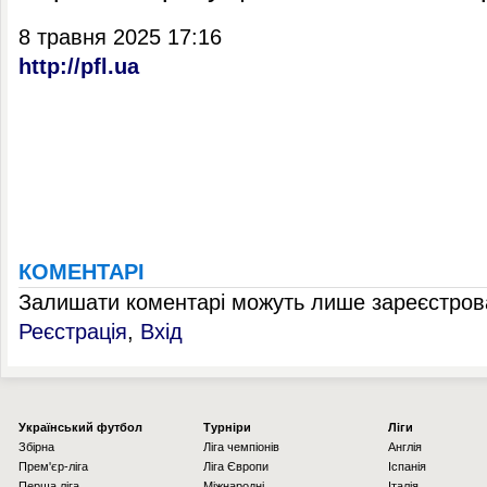
8 травня 2025 17:16
http://pfl.ua
КОМЕНТАРІ
Залишати коментарі можуть лише зареєстрова
Реєстрація
,
Вхід
Українcький футбол
Турніри
Ліги
Збірна
Ліга чемпіонів
Англія
Прем'єр-ліга
Ліга Європи
Іспанія
Перша ліга
Міжнародні
Італія