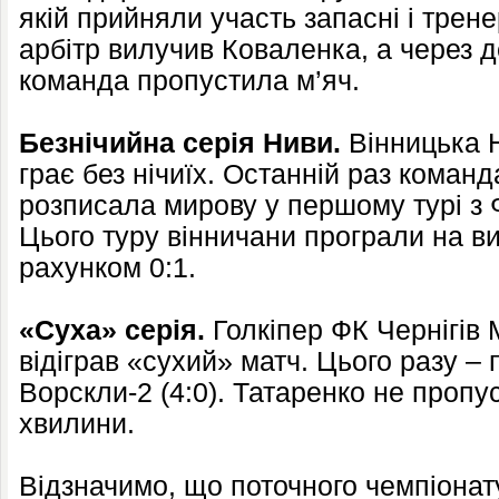
якій прийняли участь запасні і трен
арбітр вилучив Коваленка, а через д
команда пропустила м’яч.
Безнічийна серія Ниви.
Вінницька Н
грає без нічиїх. Останній раз кома
розписала мирову у першому турі з 
Цього туру вінничани програли на ви
рахунком 0:1.
«Суха» серія.
Голкіпер ФК Чернігів
відіграв «сухий» матч. Цього разу – 
Ворскли-2 (4:0). Татаренко не пропу
хвилини.
Відзначимо, що поточного чемпіонат