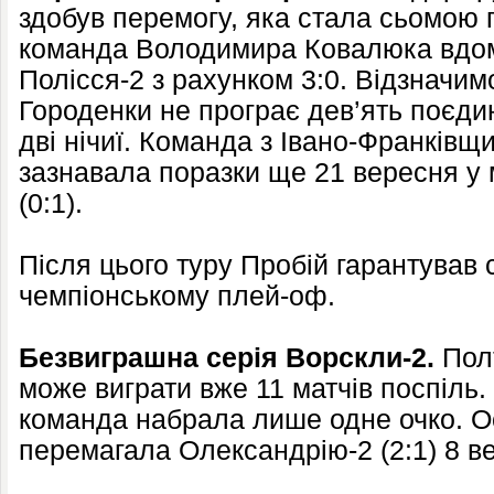
здобув перемогу, яка стала сьомою 
команда Володимира Ковалюка вдо
Полісся-2 з рахунком 3:0. Відзначим
Городенки не програє дев’ять поєдин
дві нічиї. Команда з Івано-Франківщ
зазнавала поразки ще 21 вересня у 
(0:1).
Після цього туру Пробій гарантував с
чемпіонському плей-оф.
Безвиграшна серія Ворскли-2.
Полт
може виграти вже 11 матчів поспіль.
команда набрала лише одне очко. О
перемагала Олександрію-2 (2:1) 8 в