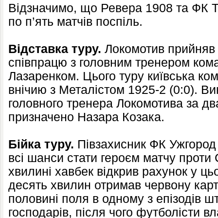
Відзначимо, що Ревера 1908 та ФК 
по п’ять матчів поспіль.
Відставка туру.
Локомотив прийняв
співпрацю з головним тренером ко
Лазаренком. Цього туру київська ко
внічию з Металістом 1925-2 (0:0). В
головного тренера Локомотива за два
призначено Назара Козака.
Бійка туру.
Півзахисник ФК Ужгород
всі шанси стати героєм матчу проти
хвилині хавбек відкрив рахунок у ць
десять хвилин отримав червону карт
половині поля в одному з епізодів ш
господарів, після чого футболісти в