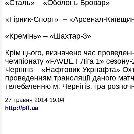
«Сталь» – «Оболонь-Бровар»
«Гірник-Спорт» – «Арсенал-Київщи
«Кремінь» – «Шахтар-3»
Крім цього, визначено час проведенн
чемпіонату «FAVBET Ліга 1» сезону-
Чернігів – «Нафтовик-Укрнафта» Охти
проведенням трансляції даного матч
телебаченню м. Чернігів, гра розпочн
27 травня 2014 19:04
http://pfl.ua