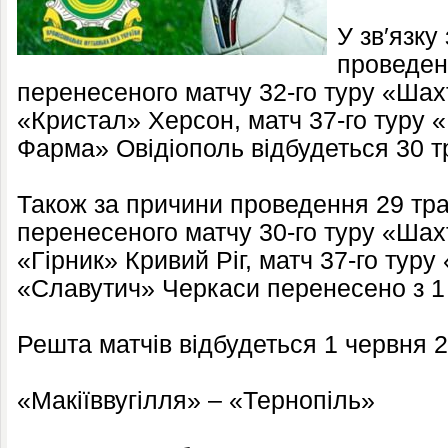
У зв′язку
проведен
перенесеного матчу 32-го туру «Ша
«Кристал» Херсон, матч 37-го туру 
Фарма» Овідіополь відбудеться 30 т
Також за причини проведення 29 тр
перенесеного матчу 30-го туру «Ша
«Гірник» Кривий Ріг, матч 37-го туру
«Славутич» Черкаси перенесено з 1 
Решта матчів відбудеться 1 червня 2
«Макіїввугілля» – «Тернопіль»