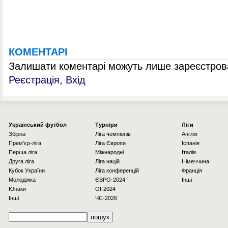
КОМЕНТАРІ
Залишати коментарі можуть лише зареєстрова
Реєстрація
,
Вхід
Українcький футбол
Турніри
Ліги
Збірна
Ліга чемпіонів
Англія
Прем'єр-ліга
Ліга Європи
Іспанія
Перша ліга
Міжнародні
Італія
Друга ліга
Ліга націй
Німеччина
Кубок України
Ліга конференцій
Франція
Молодіжка
ЄВРО-2024
Інші
Юнаки
OI-2024
Інші
ЧС-2026