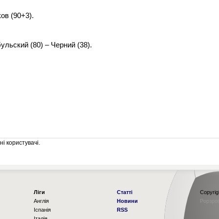
ов (90+3).
ульский (80) – Черний (38).
і користувачі.
Ліги
Статті
Copyrig
Англія
Новини
Рорзро
Іспанія
RSS
Італія