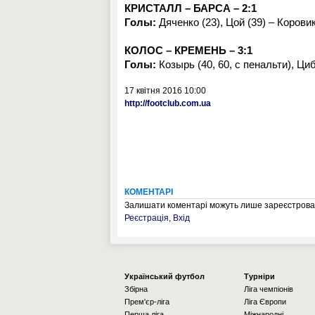
КРИСТАЛЛ – БАРСА – 2:1
Голы:
Дяченко (23), Цой (39) – Коровик
КОЛОС – КРЕМЕНЬ – 3:1
Голы:
Козырь (40, 60, с пенальти), Циб
17 квітня 2016 10:00
http://footclub.com.ua
КОМЕНТАРІ
Залишати коментарі можуть лише зареєстрован
Реєстрація
,
Вхід
Українcький футбол
Турніри
Збірна
Ліга чемпіонів
Прем'єр-ліга
Ліга Європи
Перша ліга
Міжнародні