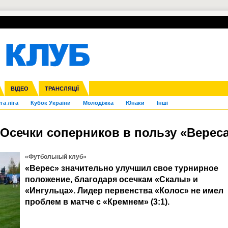
УПЛ-ПЕРЕХОДИ
СКРИЖАЛІ
ЄВРОКУБКИ
Зол
нфедерацій
Франція
ВІДЕО
Ліга націй
Інші
ЧЄ-2015 (U-21)
ТРАНСЛЯЦІЇ
Ліга конференцій
Копа Америка
ЄВРО-2024
ЧС-2018
OI-2024
ЄВРО-2020
ЧС-2026
Ч
га ліга
Кубок України
Молодіжка
Юнаки
Інші
. Осечки соперников в пользу «Верес
«Футбольный клуб»
«Верес» значительно улучшил свое турнирное
положение, благодаря осечкам «Скалы» и
«Ингульца». Лидер первенства «Колос» не имел
проблем в матче с «Кремнем» (3:1).