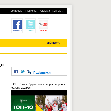
-
-
-
Про проект
Підписка
Реклама
Контакти
отий КЛУБ
УСІ ТРАНСФЕРИ
С-2019 (U-20)
ЧС-2022
МІЙ КЛУБ
а»
Поділитися
ТОП-10 голів Другої ліги за перше півріччя
сезону-2025/26