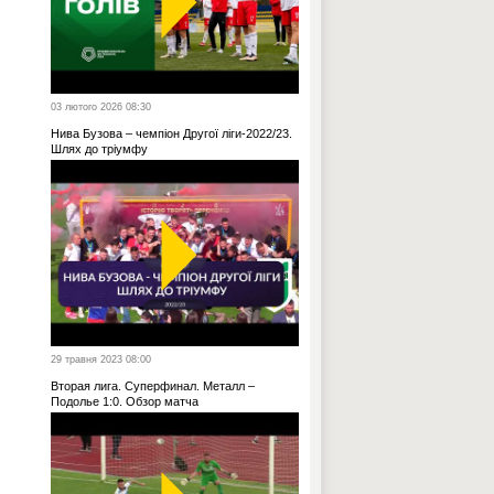
03 лютого 2026 08:30
Нива Бузова – чемпіон Другої ліги-2022/23.
Шлях до тріумфу
29 травня 2023 08:00
Вторая лига. Суперфинал. Металл –
Подолье 1:0. Обзор матча