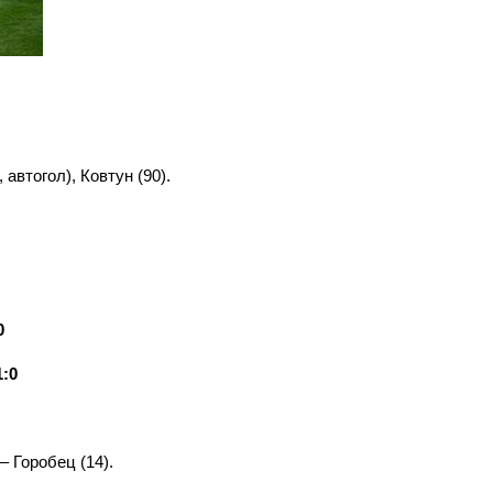
 автогол), Ковтун (90).
.
0
:0
– Горобец (14).