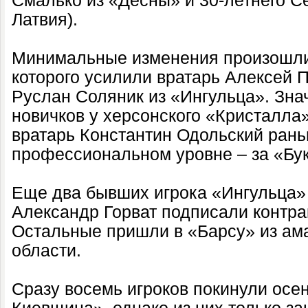
Смалько из «Десны» и 30-летнего С
Латвия).
Минимальные изменения произошли
которого усилили вратарь Алексей 
Руслан Соляник из «Ингульца». Зн
новичков у херсонского «Кристалла
вратарь Константин Одольский рань
профессиональном уровне – за «Бу
Еще два бывших игрока «Ингульца» 
Александр Горват подписали контра
Остальные пришли в «Барсу» из ам
области.
Сразу восемь игроков покинули осе