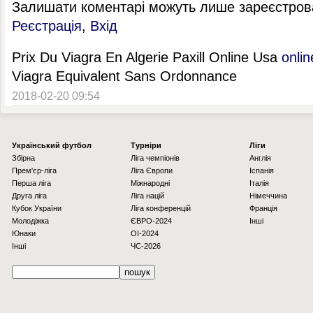
Залишати коментарі можуть лише зареєстрова
Реєстрація
,
Вхід
Prix Du Viagra En Algerie Paxill Online Usa
onli
Viagra Equivalent Sans Ordonnance
2018-02-20 09:54
Українcький футбол
Турніри
Ліги
Збірна
Ліга чемпіонів
Англія
Прем'єр-ліга
Ліга Європи
Іспанія
Перша ліга
Міжнародні
Італія
Друга ліга
Ліга націй
Німеччина
Кубок України
Ліга конференцій
Франція
Молодіжка
ЄВРО-2024
Інші
Юнаки
OI-2024
Інші
ЧС-2026