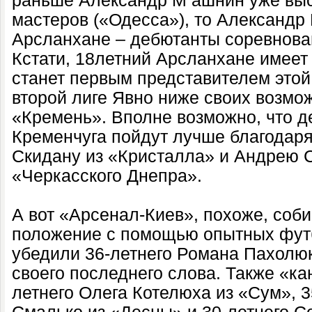
раньше Александр М ашнин уже выс
мастеров («Одесса»), то Александр 
Арсланхане – дебютанты соревнова
Кстати, 18летний Арсланхане имеет
станет первым представителем этой
второй лиге Явно ниже своих возмо
«Кремень». Вполне возможно, что д
Кременчуга пойдут лучше благодар
Скидану из «Кристалла» и Андрею С
«Черкасского Днепра».
А вот «Арсенал-Киев», похоже, соб
положение с помощью опытных футб
убедили 36-летнего Романа Пахолюк
своего последнего слова. Также «к
летнего Олега Котелюха из «Сум», 