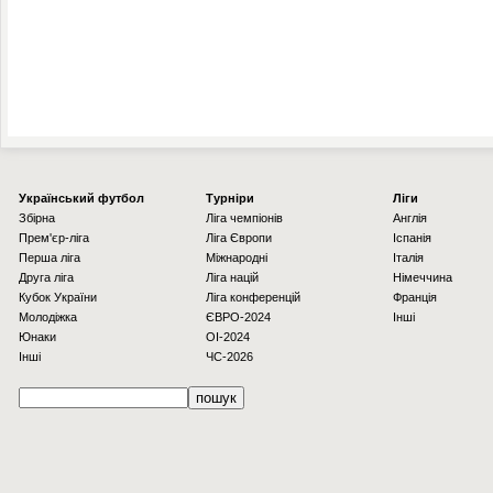
Українcький футбол
Турніри
Ліги
Збірна
Ліга чемпіонів
Англія
Прем'єр-ліга
Ліга Європи
Іспанія
Перша ліга
Міжнародні
Італія
Друга ліга
Ліга націй
Німеччина
Кубок України
Ліга конференцій
Франція
Молодіжка
ЄВРО-2024
Інші
Юнаки
OI-2024
Інші
ЧС-2026