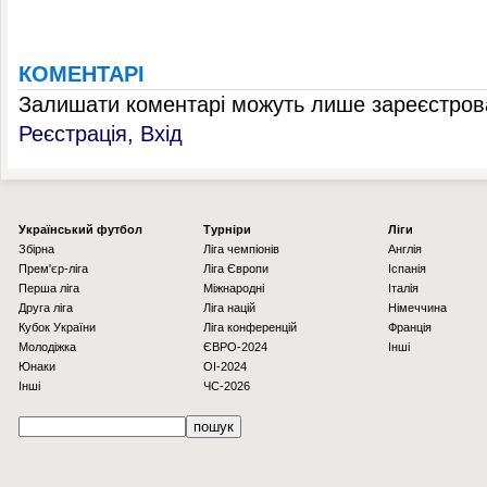
КОМЕНТАРІ
Залишати коментарі можуть лише зареєстрова
Реєстрація
,
Вхід
Українcький футбол
Турніри
Ліги
Збірна
Ліга чемпіонів
Англія
Прем'єр-ліга
Ліга Європи
Іспанія
Перша ліга
Міжнародні
Італія
Друга ліга
Ліга націй
Німеччина
Кубок України
Ліга конференцій
Франція
Молодіжка
ЄВРО-2024
Інші
Юнаки
OI-2024
Інші
ЧС-2026