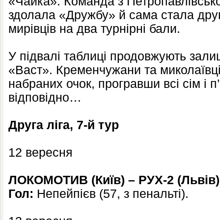
«Чайка». Команда з Петропавлівсько
здолала «Дружбу» й сама стала др
мирівців на два турнірні бали.
У підвалі таблиці продовжують зали
«Васт». Кременчужани та миколаївці
набраних очок, програвши всі сім і п’
відповідно…
Друга ліга, 7-й тур
12 вересня
ЛОКОМОТИВ (Київ) – РУХ-2 (Львів) 
Гол:
Непейпієв (57, з пенальті).