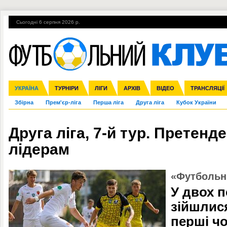
Сьогодні 6 серпня 2026 р.
Гарячі теми
УПЛ, 1-й тур
ВІЙНА
УПЛ-ПЕРЕХОДИ
УКРАЇНА
Ліга чемпіонів
Англія
ЧС-2014
Іспанія
ЄВРО-2016
ТУРНІРИ
Ліга Європи
Італія
Росія
ЛІГИ
Німеччина
Міжнародні
Кубок конфедерацій
АРХІВ
Франція
ВІДЕО
Ліга націй
Інші
ЧЄ-2015 (U-21
ТРАНСЛЯЦІЇ
Ліга конф
Збірна
Прем'єр-ліга
Перша ліга
Друга ліга
Кубок України
Друга ліга, 7-й тур. Претенд
лідерам
«Футбольн
У двох 
зійшлис
перші чо