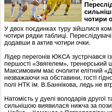
Переслі
сильніш
чотири о
У двох поєдинках туру зійшлися ком
чотири рядки таблиці. Переслідувач
додавши в актив чотири очки.
Лідер перегонів ЮКСА зустрічався і
першості «Звягелем», тренерський ш
Максимовим має очолити елітний «Дн
незважаючи на обставини, гості гід
полі НТК ім. В.Баннікова, ледь не в
Натомість у дуелі володарів другої т
сильнішою виявилася нижча за пози