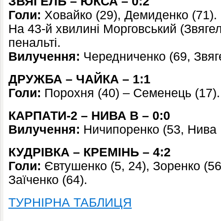
ЗВЯГЕЛЬ – ЮКСА – 0:2
Голи:
Ховайко (29), Демиденко (71).
На 43-й хвилині Морговський (Звягел
пенальті.
Вилучення:
Чередниченко (69, Звяг
ДРУЖБА – ЧАЙКА – 1:1
Голи:
Порохня (40) – Семенець (17)
КАРПАТИ-2 – НИВА В – 0:0
Вилучення:
Ничипоренко (53, Нива 
КУДРІВКА – КРЕМІНЬ – 4:2
Голи:
Євтушенко (5, 24), Зоренко (56,
Заїченко (64).
ТУРНІРНА ТАБЛИЦЯ