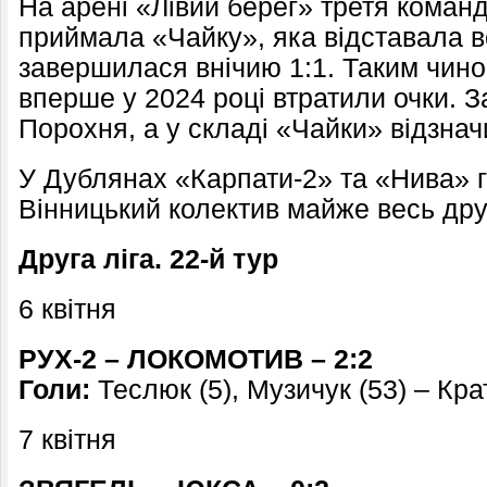
На арені «Лівий берег» третя коман
приймала «Чайку», яка відставала вс
завершилася внічию 1:1. Таким чино
вперше у 2024 році втратили очки. 
Порохня, а у складі «Чайки» відзна
У Дублянах «Карпати-2» та «Нива» г
Вінницький колектив майже весь дру
Друга ліга. 22-й тур
6 квітня
РУХ-2 – ЛОКОМОТИВ – 2:2
Голи:
Теслюк (5), Музичук (53) – Кра
7 квітня