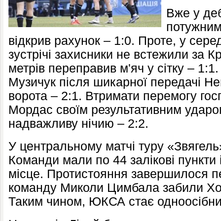
Вже у де
потужним
відкрив рахунок – 1:0. Проте, у сер
зустрічі захисники не встежили за Кр
метрів переправив м'яч у сітку – 1:1
Музичук після шикарної передачі Не
ворота – 2:1. Втримати перемогу гос
Мордас своїм результативним ударо
надважливу нічию – 2:2.
У центральному матчі туру «Звягел
Команди мали по 44 залікові пункти 
місце. Протистояння завершилося пе
команду Миколи Цимбала забили Хо
Таким чином, ЮКСА стає одноосібни