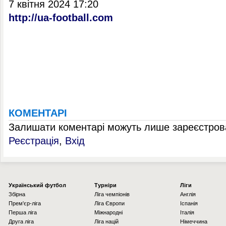
7 квітня 2024 17:20
http://ua-football.com
КОМЕНТАРІ
Залишати коментарі можуть лише зареєстрова
Реєстрація
,
Вхід
Українcький футбол
Турніри
Ліги
Збірна
Ліга чемпіонів
Англія
Прем'єр-ліга
Ліга Європи
Іспанія
Перша ліга
Міжнародні
Італія
Друга ліга
Ліга націй
Німеччина