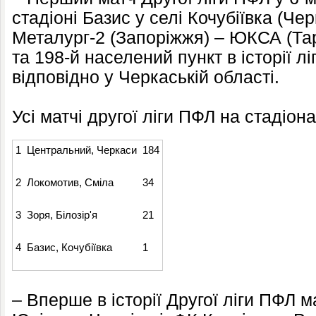
стадіоні Базис у селі Кочубіївка (Че
Металург-2 (Запоріжжя) – ЮКСА (Тара
та 198-й населений пункт в історії лі
відповідно у Черкаській області.
Усі матчі другої ліги ПФЛ на стадіон
1
Центральний, Черкаси
184
2
Локомотив, Сміла
34
3
Зоря, Білозір'я
21
4
Базис, Кочубіївка
1
– Вперше в історії Другої ліги ПФЛ м