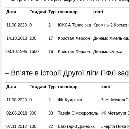
Дата
Глядачі
Тур
господарі
гості
11.08.2023
0
2
ЮКСА Тарасівка
Кремінь-2 Кремен
14.10.2013
200
17
Кристал Херсон
Динамо Хмельниц
03.10.1995
1500
16
Кристал Херсон
Динамо Одеса
– Вп’яте в історії Другої ліги ПФЛ з
Дата
Глядачі
Тур
господарі
гості
11.08.2023
0
2
ФК Кудрівка
Васт Миколаї
02.06.2018
300
33
Таврія Сімферополь
ФК Металург 
07.11.2012
100
22
Шахтар-3 Донецьк
Енергія Нова 