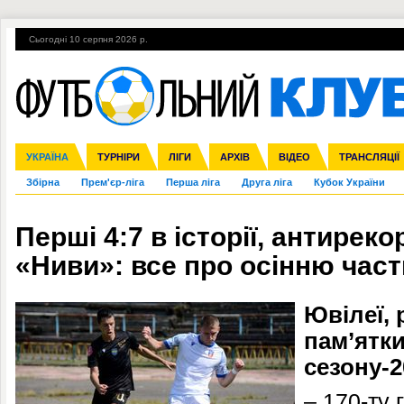
Сьогодні 10 серпня 2026 р.
Гарячі теми
УПЛ, 2-й тур
ВІЙНА
УПЛ-ПЕРЕХОДИ
УКРАЇНА
Ліга чемпіонів
Англія
ЧС-2014
Іспанія
ЄВРО-2016
ТУРНІРИ
Ліга Європи
Італія
Росія
ЛІГИ
Німеччина
Міжнародні
Кубок конфедерацій
АРХІВ
Франція
ВІДЕО
Ліга націй
Інші
ЧЄ-2015 (U-21
ТРАНСЛЯЦІЇ
Ліга конф
Збірна
Прем'єр-ліга
Перша ліга
Друга ліга
Кубок України
Перші 4:7 в історії, антиреко
«Ниви»: все про осінню част
Ювілеї, 
пам’ятки
сезону-2
– 170-ту г