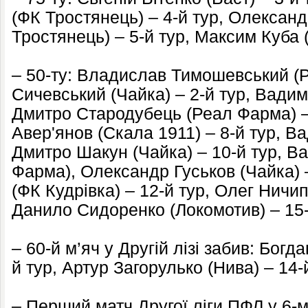
(ФК Тростянець) – 4-й тур, Олексан
Тростянець) – 5-й тур, Максим Куба 
– 50-ту: Владислав Тимошевський (
Сичевський (Чайка) – 2-й тур, Вади
Дмитро Стародубець (Реал Фарма) –
Авер'янов (Скала 1911) – 8-й тур, В
Дмитро Шакун (Чайка) – 10-й тур, В
Фарма), Олександр Гуськов (Чайка) –
(ФК Кудрівка) – 12-й тур, Олег Ничип
Данило Сидоренко (Локомотив) – 15-
– 60-й м’яч у Другій лізі забив: Бог
й тур, Артур Загорулько (Нива) – 14-
– Перший матч Другої ліги ПФЛ у 6-м