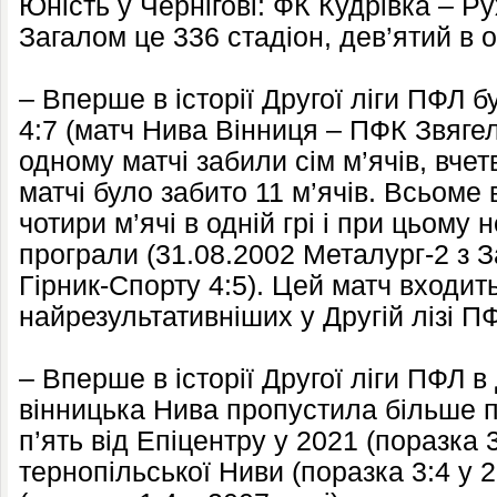
Юність у Чернігові: ФК Кудрівка – Рух
Загалом це 336 стадіон, дев’ятий в об
– Вперше в історії Другої ліги ПФЛ 
4:7 (матч Нива Вінниця – ПФК Звягел
одному матчі забили сім м’ячів, вчет
матчі було забито 11 м’ячів. Всьоме в
чотири м’ячі в одній грі і при цьому 
програли (31.08.2002 Металург-2 з 
Гірник-Спорту 4:5). Цей матч входит
найрезультативніших у Другій лізі П
– Вперше в історії Другої ліги ПФЛ 
вінницька Нива пропустила більше п’
п’ять від Епіцентру у 2021 (поразка 3:
тернопільської Ниви (поразка 3:4 у 2