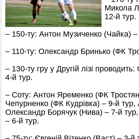
Микола Л
12-й тур.
– 150-ту: Антон Музиченко (Чайка) – 
– 110-ту: Олександр Бринько (ФК Тро
– 130-ту гру у Другій лізі проводить
4-й тур.
– Соту: Антон Яременко (ФК Тростяне
Чепурненко (ФК Кудрівка) – 9-й тур,
Олександр Борячук (Нива) – 7-й тур,
– 6-й тур.
– 75-ту: Євгеній Вітенко (Васт) – 3-й