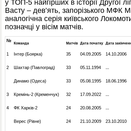
у ТОП-5 найгірших в історії Другої л
Васту – дев’ять, запорізького МФК М
аналогічна серія київського Локомо
позначці у вісім матчів.
№
Команда
Матчів
Дата початку
Дата закінчен
1
Інтер (Боярка)
35
04.09.2005
14.10.2006
2
Шахтар (Павлоград)
33
05.11.1994
...
Динамо (Одеса)
33
05.08.1995
18.06.1996
3
Кремінь-2 (Кременчук)
32
17.09.2022
...
4
ФК Харків-2
24
20.08.2005
...
Верес (Рівне)
24
21.10.2009
23.10.2010