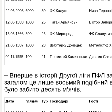
22.06.2003
6000
30
ФК Калуш
Нива Тернопі
12.06.1999
1000
25
Титан Армянськ
Віктор Запор
15.05.1998
500
26
ФК Миргород
ФК Славутич
21.05.1997
1000
29
Шахтар-2 Донецьк
Металіст-2 Х
02.11.1995
100
21
Прометей Кам’янське
Динамо Саки
– Вперше в історії Другої ліги ПФЛ з
загалом це лише восьмий подібний ви
було забито десять м’ячів.
Дата
глядачі
Тур
Господарі
Гості