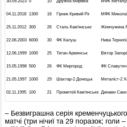
30.09.2023
0
10
Дружба Мирівка
МФК Металур
04.11.2018
1300
16
Гірник Кривий Ріг
МФК Миколаї
25.11.2012
300
26
Сталь Кам’янське
Жемчужина 
22.06.2003
6000
30
ФК Калуш
Нива Тернопі
12.06.1999
1000
25
Титан Армянськ
Віктор Запор
15.05.1998
500
26
ФК Миргород
ФК Славутич
21.05.1997
1000
29
Шахтар-2 Донецьк
Металіст-2 Х
02.11.1995
100
21
Прометей Кам’янське
Динамо Саки
– Безвиграшна серія кременчуцького
матчі (три нічиї та 29 поразок; голи –