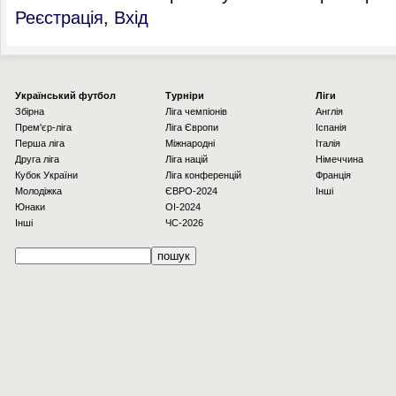
Реєстрація
,
Вхід
Українcький футбол
Турніри
Ліги
Збірна
Ліга чемпіонів
Англія
Прем'єр-ліга
Ліга Європи
Іспанія
Перша ліга
Міжнародні
Італія
Друга ліга
Ліга націй
Німеччина
Кубок України
Ліга конференцій
Франція
Молодіжка
ЄВРО-2024
Інші
Юнаки
OI-2024
Інші
ЧС-2026