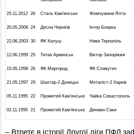
25.11.2012
26
Сталь Кам’янське
Жемчужина Ялта
20.05.2006
24
Десна Чернігів
Інтер Боярка
22.06.2003
30
ФК Калуш
Нива Тернопіль
12.06.1999
25
Титан Армянськ
Віктор Запоріжжя
15.05.1998
26
ФК Миргород
ФК Славутич
21.05.1997
29
Шахтар-2 Донецьк
Металіст-2 Харків
05.11.1995
22
Прометей Кам’янське
Чайка Севастополь
02.11.1995
21
Прометей Кам’янське
Динамо Саки
– Втретє в історії Другої ліги ПФЛ з