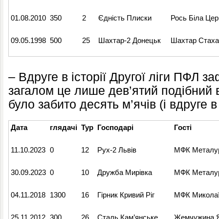
01.08.2010
350
2
Єдність Плиски
Рось Біла Цер
09.05.1998
500
25
Шахтар-2 Донецьк
Шахтар Стаха
– Вдруге в історії Другої ліги ПФЛ з
загалом це лише дев’ятий подібний в
було забито десять м’ячів (і вдруге в
Дата
глядачі
Тур
Господарі
Гості
11.10.2023
0
12
Рух-2 Львів
МФК Металур
30.09.2023
0
10
Дружба Мирівка
МФК Металур
04.11.2018
1300
16
Гірник Кривий Ріг
МФК Миколаї
25.11.2012
300
26
Сталь Кам’янське
Жемчужина 