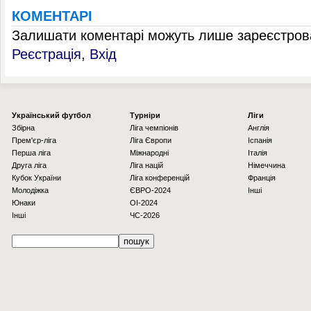
КОМЕНТАРІ
Залишати коментарі можуть лише зареєстрова
Реєстрація
,
Вхід
Українcький футбол
Турніри
Ліги
Збірна
Ліга чемпіонів
Англія
Прем'єр-ліга
Ліга Європи
Іспанія
Перша ліга
Міжнародні
Італія
Друга ліга
Ліга націй
Німеччина
Кубок України
Ліга конференцій
Франція
Молодіжка
ЄВРО-2024
Інші
Юнаки
OI-2024
Інші
ЧС-2026