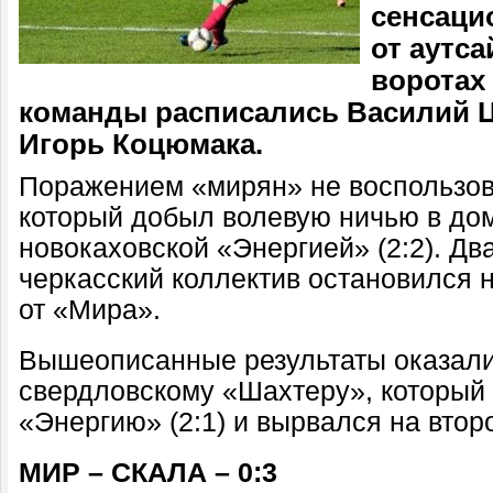
сенсаци
от аутса
воротах
команды расписались Василий 
Игорь Коцюмака.
Поражением «мирян» не воспользов
который добыл волевую ничью в до
новокаховской «Энергией» (2:2). Д
черкасский коллектив остановился н
от «Мира».
Вышеописанные результаты оказали
свердловскому «Шахтеру», который
«Энергию» (2:1) и вырвался на втор
МИР – СКАЛА – 0:3