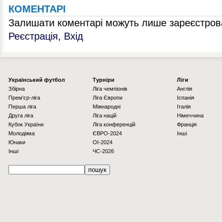
КОМЕНТАРІ
Залишати коментарі можуть лише зареєстрова
Реєстрація
,
Вхід
Українcький футбол
Турніри
Ліги
Збірна
Ліга чемпіонів
Англія
Прем'єр-ліга
Ліга Європи
Іспанія
Перша ліга
Міжнародні
Італія
Друга ліга
Ліга націй
Німеччина
Кубок України
Ліга конференцій
Франція
Молодіжка
ЄВРО-2024
Інші
Юнаки
OI-2024
Інші
ЧС-2026