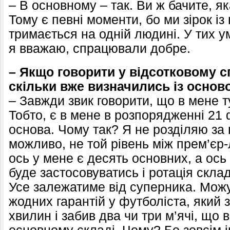
– В основному – так. Ви ж бачите, як
Тому є певні моменти, бо ми зірок із
тримається на одній людині. У тих у
я вважаю, спрацювали добре.
– Якщо говорити у відсотковому с
скільки вже визначились із осно
– Завжди звик говорити, що в мене 
Тобто, є в мене в розпорядженні 21 
основа. Чому так? Я не розділяю за
можливо, не той рівень між прем’єр-
ось у мене є десять основних, а ось
буде застосовуватись і ротація склад
Усе залежатиме від суперника. Мож
жодних гарантій у футболіста, який 
хвилин і забив два чи три м’ячі, що в