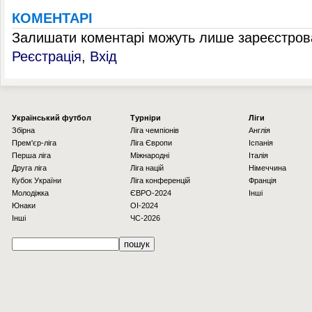
КОМЕНТАРІ
Залишати коментарі можуть лише зареєстрова
Реєстрація
,
Вхід
Українcький футбол
Турніри
Ліги
Збірна
Ліга чемпіонів
Англія
Прем'єр-ліга
Ліга Європи
Іспанія
Перша ліга
Міжнародні
Італія
Друга ліга
Ліга націй
Німеччина
Кубок України
Ліга конференцій
Франція
Молодіжка
ЄВРО-2024
Інші
Юнаки
OI-2024
Інші
ЧС-2026