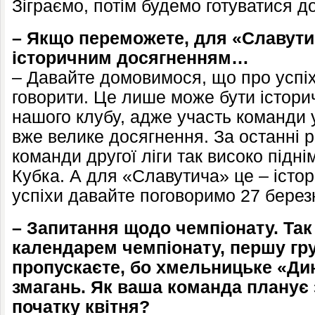
Зіграємо, потім будемо готуватися д
– Якщо переможете, для «Славути
історичним досягненням…
– Давайте домовимося, що про успіх
говорити. Це лише може бути історич
нашого клубу, адже участь команди 
вже велике досягнення. За останні 
команди другої ліги так високо підні
Кубка. А для «Славутича» це – істо
успіхи давайте поговоримо 27 берез
– Запитання щодо чемпіонату. Так 
календарем чемпіонату, першу гру
пропускаєте, бо хмельницьке «Ди
змагань. Як ваша команда планує 
початку квітня?