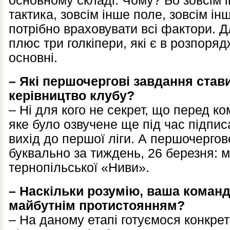
основному складі. Чому? Бо зовсім 
тактика, зовсім інше поле, зовсім інш
потрібно враховувати всі фактори. Д
плюс три голкіпери, які є в розпоряд
основні.
– Які першочергові завдання став
керівництво клубу?
– Ні для кого не секрет, що перед к
яке було озвучене ще під час підписа
вихід до першої ліги. А першочергов
буквально за тиждень, 26 березня: м
тернопільської «Ниви».
– Наскільки розумію, ваша коман
майбутнім протистоянням?
– На даному етапі готуємося конкретн