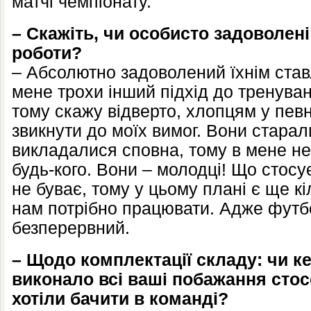
матчі чемпіонату.
– Скажіть, чи особисто задоволен
роботи?
– Абсолютно задоволений їхнім став
мене трохи інший підхід до тренуван
тому скажу відверто, хлопцям у пев
звикнути до моїх вимог. Вони старал
викладалися сповна, тому в мене не
будь-кого. Вони – молодці! Що стосує
не буває, тому у цьому плані є ще к
нам потрібно працювати. Адже футб
безперервний.
– Щодо комплектації складу: чи к
виконало всі ваші побажання стос
хотіли бачити в команді?