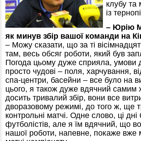
клубу та 
із терно
– Юрію М
як минув збір вашої команди на Кі
– Можу сказати, що за ті вісімнадця
там, весь обсяг роботи, який був за
Погода цьому дуже сприяла, умови д
просто чудові – поля, харчування, в
спа-центри, басейни – все було на в
цього, я також дуже вдячний самим 
досить тривалий збір, вони все вит
дворазовому режимі, до того ж, ще 
контрольні матчі. Одне слово, ці дн
футболістів, але я їм вдячний, що в
нашої роботи, напевне, покаже вже 