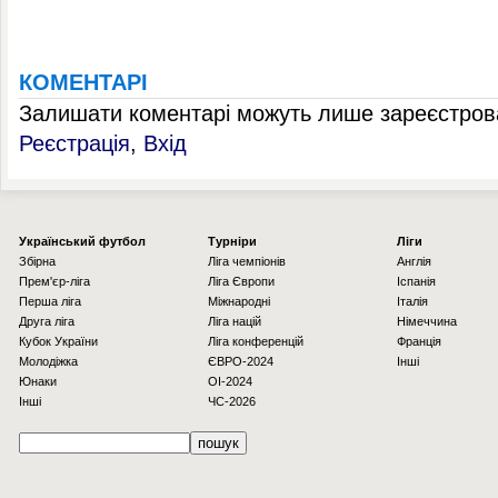
КОМЕНТАРІ
Залишати коментарі можуть лише зареєстрова
Реєстрація
,
Вхід
Українcький футбол
Турніри
Ліги
Збірна
Ліга чемпіонів
Англія
Прем'єр-ліга
Ліга Європи
Іспанія
Перша ліга
Міжнародні
Італія
Друга ліга
Ліга націй
Німеччина
Кубок України
Ліга конференцій
Франція
Молодіжка
ЄВРО-2024
Інші
Юнаки
OI-2024
Інші
ЧС-2026