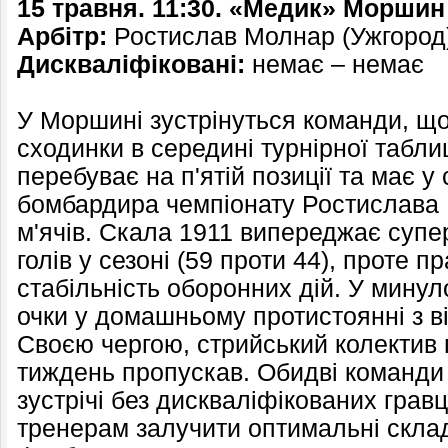
15 травня. 11:30. «Медик» Моршин
Арбітр:
Ростислав Молнар (Ужгород
Дискваліфіковані:
немає – немає
У Моршині зустрінуться команди, що
сходинки в середині турнірної таблиц
перебуває на п'ятій позиції та має 
бомбардира чемпіонату Ростислава 
м'ячів. Скала 1911 випереджає супер
голів у сезоні (59 проти 44), проте 
стабільність оборонних дій. У минул
очки у домашньому протистоянні з в
Своєю чергою, стрийський колектив 
тиждень пропускав. Обидві команди 
зустрічі без дискваліфікованих грав
тренерам залучити оптимальні скла